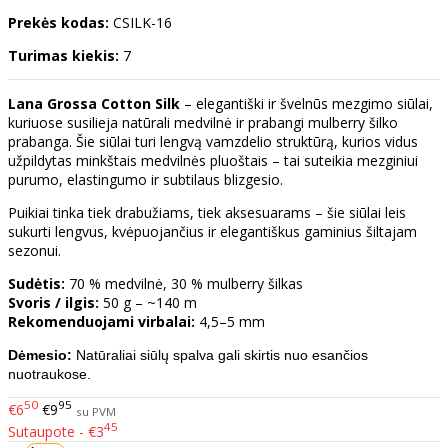
Prekės kodas:
CSILK-16
Turimas kiekis:
7
Lana Grossa Cotton Silk
– elegantiški ir švelnūs mezgimo siūlai,
kuriuose susilieja natūrali medvilnė ir prabangi mulberry šilko
prabanga. Šie siūlai turi lengvą vamzdelio struktūrą, kurios vidus
užpildytas minkštais medvilnės pluoštais – tai suteikia mezginiui
purumo, elastingumo ir subtilaus blizgesio.
Puikiai tinka tiek drabužiams, tiek aksesuarams – šie siūlai leis
sukurti lengvus, kvėpuojančius ir elegantiškus gaminius šiltajam
sezonui.
Sudėtis:
70 % medvilnė, 30 % mulberry šilkas
Svoris / ilgis:
50 g – ~140 m
Rekomenduojami virbalai:
4,5–5 mm
Dėmesio:
Natūraliai siūlų spalva gali skirtis nuo esančios
nuotraukose.
50
95
€6
€9
su PVM
45
Sutaupote - €3