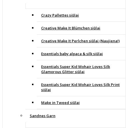
Crazy Pallettes siūlai
Creative Make It Blümchen siūlai
Creative Make It Perlchen siūlai (Naujiena!)
Essentials baby alpaca & silk siūlai
Essentials Super Kid Mohair Loves Silk
Glamorous Glitter siūlai
Essentials Super Kid Mohair Loves Silk Print
siūlai
Make in Tweed siūlai
Sandnes Garn