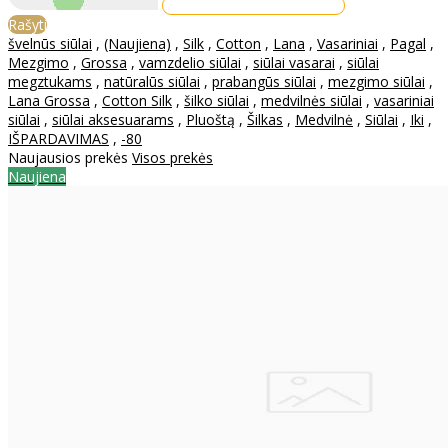
Rašyti
švelnūs siūlai
,
(Naujiena)
,
Silk
,
Cotton
,
Lana
,
Vasariniai
,
Pagal
,
Mezgimo
,
Grossa
,
vamzdelio siūlai
,
siūlai vasarai
,
siūlai
megztukams
,
natūralūs siūlai
,
prabangūs siūlai
,
mezgimo siūlai
,
Lana Grossa
,
Cotton Silk
,
šilko siūlai
,
medvilnės siūlai
,
vasariniai
siūlai
,
siūlai aksesuarams
,
Pluoštą
,
Šilkas
,
Medvilnė
,
Siūlai
,
Iki
,
IŠPARDAVIMAS
,
-80
Naujausios prekės
Visos prekės
Naujiena