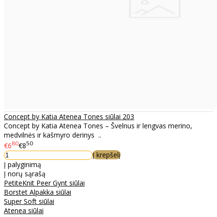
Concept by Katia Atenea Tones siūlai 203
Concept by Katia Atenea Tones – Švelnus ir lengvas merino,
medvilnės ir kašmyro derinys ..
80
50
€6
€8
Į krepšelį
Į palyginimą
Į norų sąrašą
PetiteKnit Peer Gynt siūlai
Borstet Alpakka siūlai
Super Soft siūlai
Atenea siūlai