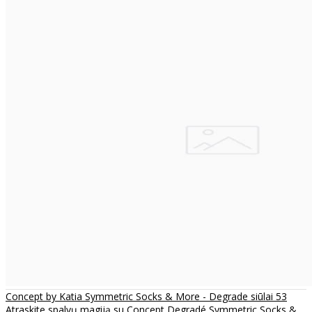
Concept by Katia Symmetric Socks & More - Degrade siūlai 53
Atraskite spalvų magiją su Concept Degradé Symmetric Socks &