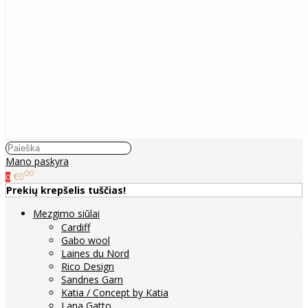
Mano paskyra
00
€0
0
Prekių krepšelis tuščias!
Mezgimo siūlai
Cardiff
Gabo wool
Laines du Nord
Rico Design
Sandnes Garn
Katia / Concept by Katia
Lana Gatto