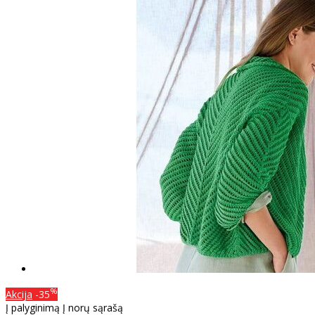
%
Akcija
-35
Į palyginimą
Į norų sąrašą