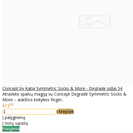
Concept by Katia Symmetric Socks & More - Degrade siūlai 54
Atraskite spalvų magiją su Concept Degradé Symmetric Socks &
More – aukštos kokybės finger..
95
€13
Į krepšelį
Į palyginimą
Į norų sąrašą
Naujiena