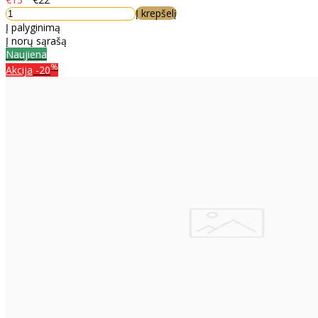
Į krepšelį
Į palyginimą
Į norų sąrašą
Naujiena
%
Akcija
-20