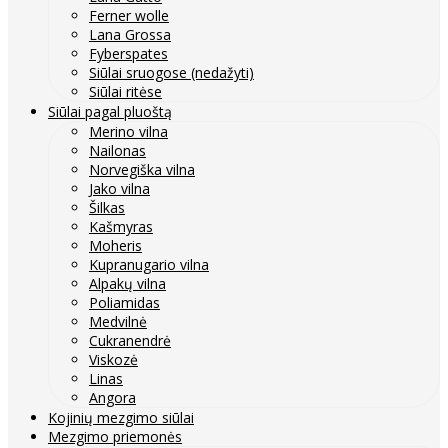
Ferner wolle
Lana Grossa
Fyberspates
Siūlai sruogose (nedažyti)
Siūlai ritėse
Siūlai pagal pluoštą
Merino vilna
Nailonas
Norvegiška vilna
Jako vilna
Šilkas
Kašmyras
Moheris
Kupranugario vilna
Alpakų vilna
Poliamidas
Medvilnė
Cukranendrė
Viskozė
Linas
Angora
Kojinių mezgimo siūlai
Mezgimo priemonės