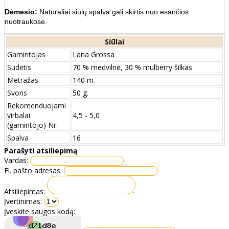
Dėmesio:
Natūraliai siūlų spalva gali skirtis nuo esančios
nuotraukose.
Siūlai
Gamintojas
Lana Grossa
Sudėtis
70 % medvilnė, 30 % mulberry šilkas
Metražas
140 m.
Svoris
50 g.
Rekomenduojami
virbalai
4,5 - 5,0
(gamintojo) Nr:
Spalva
16
Parašyti atsiliepimą
Vardas:
El. pašto adresas:
Atsiliepimas:
Įvertinimas:
Įveskite saugos kodą: