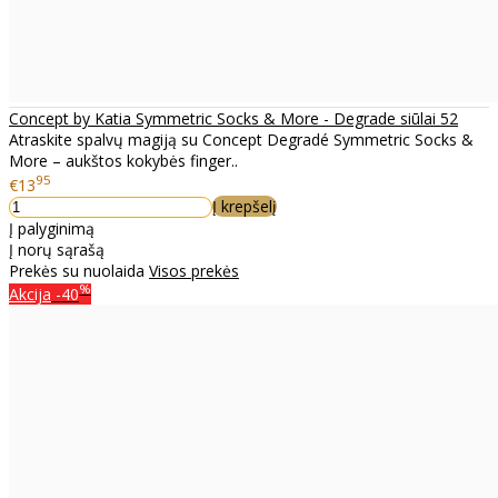
Concept by Katia Symmetric Socks & More - Degrade siūlai 52
Atraskite spalvų magiją su Concept Degradé Symmetric Socks &
More – aukštos kokybės finger..
95
€13
Į krepšelį
Į palyginimą
Į norų sąrašą
Prekės su nuolaida
Visos prekės
%
Akcija
-40