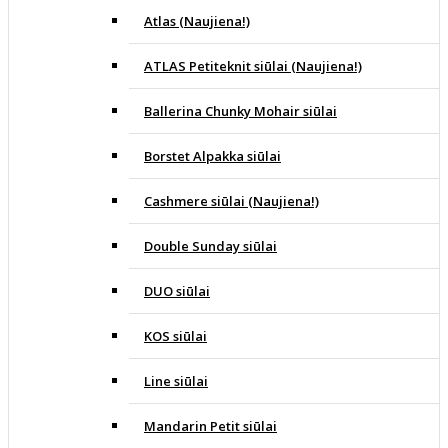
Atlas (Naujiena!)
ATLAS Petiteknit siūlai (Naujiena!)
Ballerina Chunky Mohair siūlai
Borstet Alpakka siūlai
Cashmere siūlai (Naujiena!)
Double Sunday siūlai
DUO siūlai
KOS siūlai
Line siūlai
Mandarin Petit siūlai