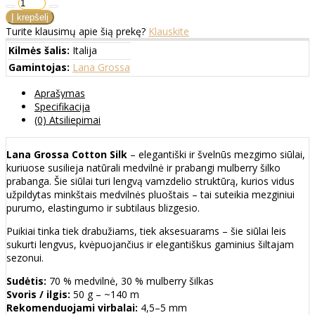
Turite klausimų apie šią prekę?
Klauskite
Kilmės šalis:
Italija
Gamintojas:
Lana Grossa
Aprašymas
Specifikacija
(0) Atsiliepimai
Lana Grossa Cotton Silk
– elegantiški ir švelnūs mezgimo siūlai,
kuriuose susilieja natūrali medvilnė ir prabangi mulberry šilko
prabanga. Šie siūlai turi lengvą vamzdelio struktūrą, kurios vidus
užpildytas minkštais medvilnės pluoštais – tai suteikia mezginiui
purumo, elastingumo ir subtilaus blizgesio.
Puikiai tinka tiek drabužiams, tiek aksesuarams – šie siūlai leis
sukurti lengvus, kvėpuojančius ir elegantiškus gaminius šiltajam
sezonui.
Sudėtis:
70 % medvilnė, 30 % mulberry šilkas
Svoris / ilgis:
50 g – ~140 m
Rekomenduojami virbalai:
4,5–5 mm