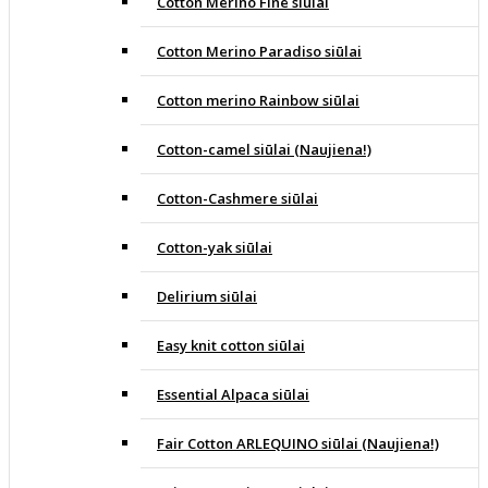
Cotton Merino Fine siūlai
Cotton Merino Paradiso siūlai
Cotton merino Rainbow siūlai
Cotton-camel siūlai (Naujiena!)
Cotton-Cashmere siūlai
Cotton-yak siūlai
Delirium siūlai
Easy knit cotton siūlai
Essential Alpaca siūlai
Fair Cotton ARLEQUINO siūlai (Naujiena!)