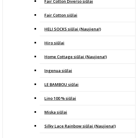
Fair Cotton Diverso siūlai
Fair Cotton siūlai
HELI SOCKS siūlai (Naujiena!)
Hiro siūlai
Home Cottage siūlai (Naujiena!)
Ingenua siūlai
LE BAMBOU siūlai
Lino 100 % siūlai
Miska siūlai
Silky Lace Rainbow siūlai (Naujiena!)