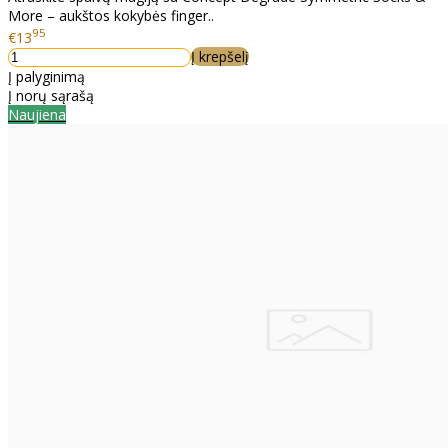
More – aukštos kokybės finger..
95
€13
Į krepšelį
Į palyginimą
Į norų sąrašą
Naujiena