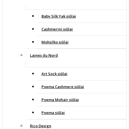
Baby Silk Yak siūlai
Cashmerini siūlai
Mohsilko siūlai
Laines du Nord
Art Sock siūlai
Poema Cashmere siūlai
Poema Mohair siūlai
Poema siūlai
Rico Design