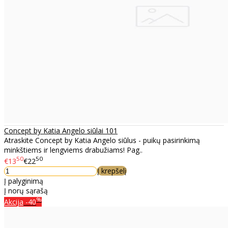
Concept by Katia Angelo siūlai 101
Atraskite Concept by Katia Angelo siūlus - puikų pasirinkimą
minkštiems ir lengviems drabužiams! Pag..
50
50
€13
€22
Į krepšelį
Į palyginimą
Į norų sąrašą
%
Akcija
-40