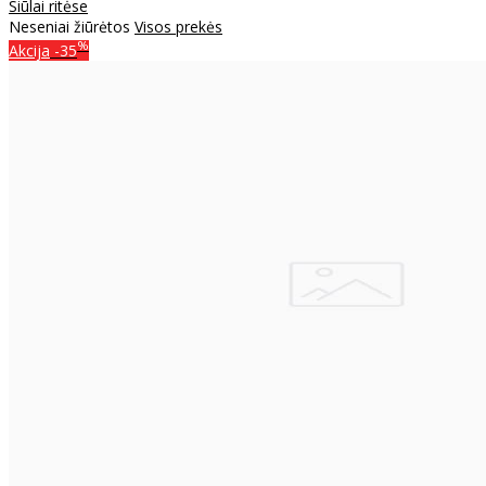
Siūlai ritėse
Neseniai žiūrėtos
Visos prekės
%
Akcija
-35