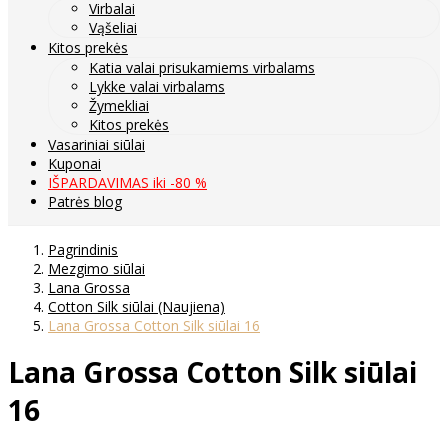
Virbalai
Vąšeliai
Kitos prekės
Katia valai prisukamiems virbalams
Lykke valai virbalams
Žymekliai
Kitos prekės
Vasariniai siūlai
Kuponai
IŠPARDAVIMAS iki -80 %
Patrės blog
Pagrindinis
Mezgimo siūlai
Lana Grossa
Cotton Silk siūlai (Naujiena)
Lana Grossa Cotton Silk siūlai 16
Lana Grossa Cotton Silk siūlai
16