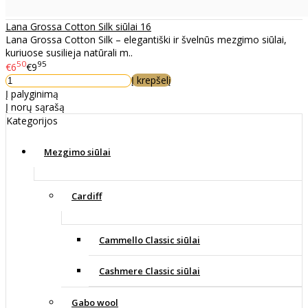
Lana Grossa Cotton Silk siūlai 16
Lana Grossa Cotton Silk – elegantiški ir švelnūs mezgimo siūlai,
kuriuose susilieja natūrali m..
50
95
€6
€9
Į krepšelį
Į palyginimą
Į norų sąrašą
Kategorijos
Mezgimo siūlai
Cardiff
Cammello Classic siūlai
Cashmere Classic siūlai
Gabo wool