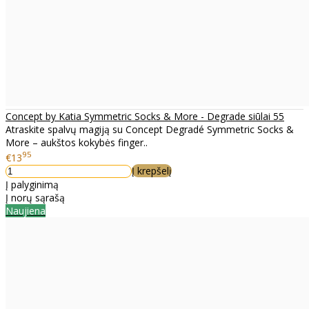
Concept by Katia Symmetric Socks & More - Degrade siūlai 55
Atraskite spalvų magiją su Concept Degradé Symmetric Socks &
More – aukštos kokybės finger..
95
€13
Į krepšelį
Į palyginimą
Į norų sąrašą
Naujiena