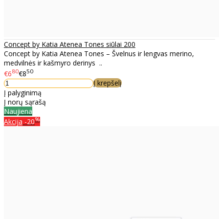
Concept by Katia Atenea Tones siūlai 200
Concept by Katia Atenea Tones – Švelnus ir lengvas merino,
medvilnės ir kašmyro derinys ..
80
50
€6
€8
Į krepšelį
Į palyginimą
Į norų sąrašą
Naujiena
%
Akcija
-20