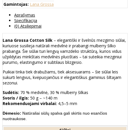
Gamintojas:
Lana Grossa
Aprašymas
Specifikacija
(0) Atsiliepimai
Lana Grossa Cotton Silk
– elegantiški ir švelnūs mezgimo siūlai,
kuriuose susilieja natūrali medvilnė ir prabangi mulberry šilko
prabanga. Šie siūlai turi lengvą vamzdelio struktūrą, kurios vidus
užpildytas minkštais medvilnės pluoštais – tai suteikia mezginiui
purumo, elastingumo ir subtilaus blizgesio.
Puikiai tinka tiek drabužiams, tiek aksesuarams – šie siūlai leis
sukurti lengvus, kvėpuojančius ir elegantiškus gaminius šiltajam
sezonui.
Sudėtis:
70 % medvilnė, 30 % mulberry šilkas
Svoris / ilgis:
50 g – ~140 m
Rekomenduojami virbalai:
4,5–5 mm
Dėmesio:
Natūraliai siūlų spalva gali skirtis nuo esančios
nuotraukose.