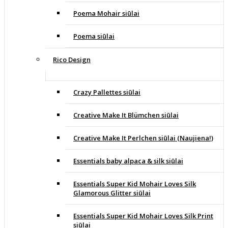
Poema Mohair siūlai
Poema siūlai
Rico Design
Crazy Pallettes siūlai
Creative Make It Blümchen siūlai
Creative Make It Perlchen siūlai (Naujiena!)
Essentials baby alpaca & silk siūlai
Essentials Super Kid Mohair Loves Silk
Glamorous Glitter siūlai
Essentials Super Kid Mohair Loves Silk Print
siūlai