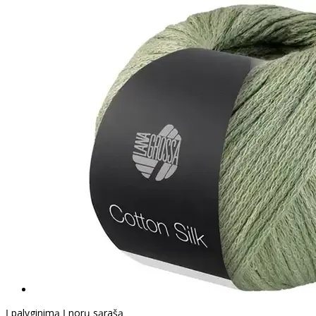
Į palyginimą
Į norų sąrašą