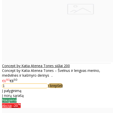
Concept by Katia Atenea Tones siūlai 200
Concept by Katia Atenea Tones – Švelnus ir lengvas merino,
medvilnės ir kašmyro derinys ..
80
50
€6
€8
Į krepšelį
Į palyginimą
Į norų sąrašą
Naujiena
%
Akcija
-20