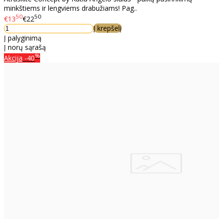
minkštiems ir lengviems drabužiams! Pag..
50
50
€13
€22
Į krepšelį
Į palyginimą
Į norų sąrašą
%
Akcija
-40