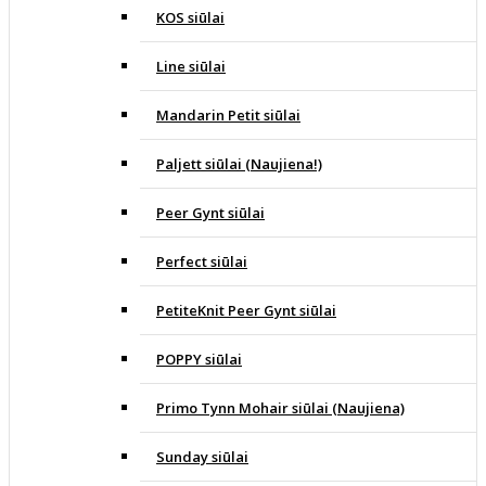
KOS siūlai
Line siūlai
Mandarin Petit siūlai
Paljett siūlai (Naujiena!)
Peer Gynt siūlai
Perfect siūlai
PetiteKnit Peer Gynt siūlai
POPPY siūlai
Primo Tynn Mohair siūlai (Naujiena)
Sunday siūlai