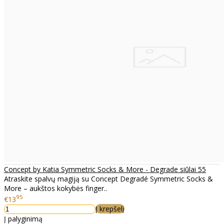
Concept by Katia Symmetric Socks & More - Degrade siūlai 55
Atraskite spalvų magiją su Concept Degradé Symmetric Socks &
More – aukštos kokybės finger..
95
€13
Į krepšelį
Į palyginimą