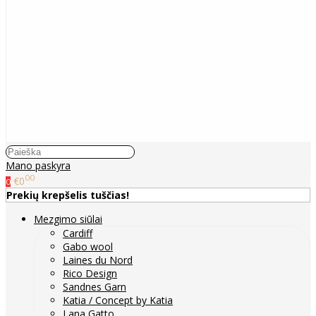
Mano paskyra
00
€0
0
Prekių krepšelis tuščias!
Mezgimo siūlai
Cardiff
Gabo wool
Laines du Nord
Rico Design
Sandnes Garn
Katia / Concept by Katia
Lana Gatto