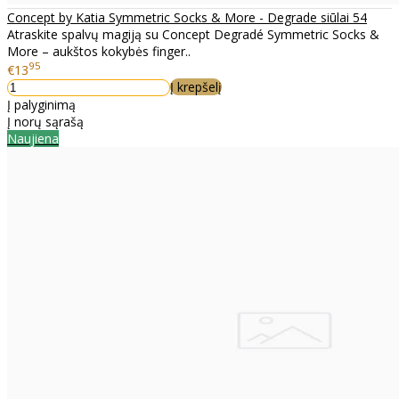
Concept by Katia Symmetric Socks & More - Degrade siūlai 54
Atraskite spalvų magiją su Concept Degradé Symmetric Socks &
More – aukštos kokybės finger..
95
€13
Į krepšelį
Į palyginimą
Į norų sąrašą
Naujiena