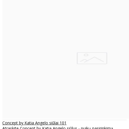
Concept by Katia Angelo siūlai 101
Atraskite Concept by Katia Angelo siūlus - puikų pasirinkimą