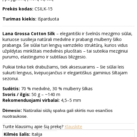
Prekės kodas:
CSILK-15
Turimas kiekis:
Išparduota
Lana Grossa Cotton Silk
– elegantiški ir švelnūs mezgimo siūlai,
kuriuose susilieja natūrali medvilnė ir prabangi mulberry šilko
prabanga. Šie siūlai turi lengvą vamzdelio struktūrą, kurios vidus
užpildytas minkštais medvilnės pluoštais – tai suteikia mezginiui
purumo, elastingumo ir subtilaus blizgesio.
Puikiai tinka tiek drabužiams, tiek aksesuarams – šie siūlai leis
sukurti lengvus, kvėpuojančius ir elegantiškus gaminius šiltajam
sezonui.
Sudėtis:
70 % medvilnė, 30 % mulberry šilkas
Svoris / ilgis:
50 g – ~140 m
Rekomenduojami virbalai:
4,5–5 mm
Dėmesio:
Natūraliai siūlų spalva gali skirtis nuo esančios
nuotraukose.
Turite klausimų apie šią prekę?
Klauskite
Kilmės šalis:
Italija