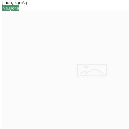
Į norų sąrašą
Naujiena