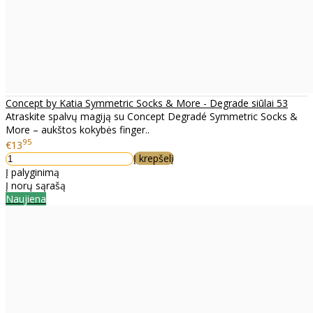
Concept by Katia Symmetric Socks & More - Degrade siūlai 53
Atraskite spalvų magiją su Concept Degradé Symmetric Socks &
More – aukštos kokybės finger..
95
€13
Į krepšelį
Į palyginimą
Į norų sąrašą
Naujiena