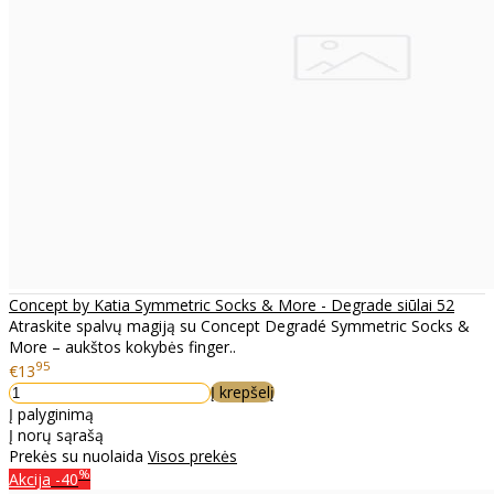
Concept by Katia Symmetric Socks & More - Degrade siūlai 52
Atraskite spalvų magiją su Concept Degradé Symmetric Socks &
More – aukštos kokybės finger..
95
€13
Į krepšelį
Į palyginimą
Į norų sąrašą
Prekės su nuolaida
Visos prekės
%
Akcija
-40