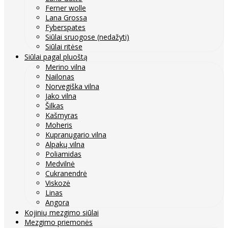
Ferner wolle
Lana Grossa
Fyberspates
Siūlai sruogose (nedažyti)
Siūlai ritėse
Siūlai pagal pluoštą
Merino vilna
Nailonas
Norvegiška vilna
Jako vilna
Šilkas
Kašmyras
Moheris
Kupranugario vilna
Alpakų vilna
Poliamidas
Medvilnė
Cukranendrė
Viskozė
Linas
Angora
Kojinių mezgimo siūlai
Mezgimo priemonės