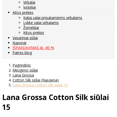
Virbalai
Vąšeliai
Kitos prekės
Katia valai prisukamiems virbalams
Lykke valai virbalams
Žymekliai
Kitos prekės
Vasariniai siūlai
Kuponai
IŠPARDAVIMAS iki -80 %
Patrės blog
Pagrindinis
Mezgimo siūlai
Lana Grossa
Cotton Silk siūlai (Naujiena)
Lana Grossa Cotton Silk siūlai 15
Lana Grossa Cotton Silk siūlai
15