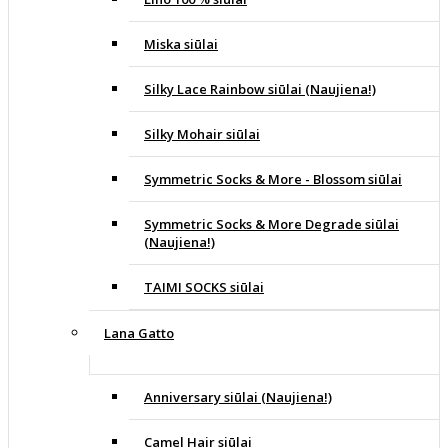
Miska siūlai
Silky Lace Rainbow siūlai (Naujiena!)
Silky Mohair siūlai
Symmetric Socks & More - Blossom siūlai
Symmetric Socks & More Degrade siūlai
(Naujiena!)
TAIMI SOCKS siūlai
Lana Gatto
Anniversary siūlai (Naujiena!)
Camel Hair siūlai