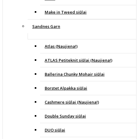
Make in Tweed siūlai
Sandnes Garn
Atlas (Naujiena!)
ATLAS Petiteknit siūlai (Naujiena!)
Ballerina Chunky Mohair siūlai
Borstet Alpakka siūlai
Cashmere siūlai (Naujiena!)
Double Sunday siūlai
DUO siūlai