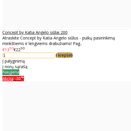
Concept by Katia Angelo siūlai 200
Atraskite Concept by Katia Angelo siūlus - puikų pasirinkimą
minkštiems ir lengviems drabužiams! Pag..
50
50
€13
€22
Į krepšelį
Į palyginimą
Į norų sąrašą
Naujiena
%
Akcija
-20