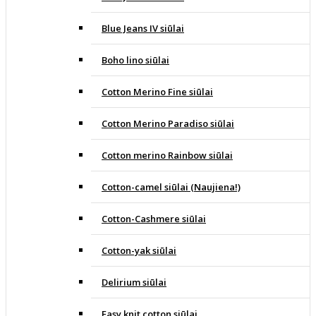
Blue Jeans IV siūlai
Boho lino siūlai
Cotton Merino Fine siūlai
Cotton Merino Paradiso siūlai
Cotton merino Rainbow siūlai
Cotton-camel siūlai (Naujiena!)
Cotton-Cashmere siūlai
Cotton-yak siūlai
Delirium siūlai
Easy knit cotton siūlai