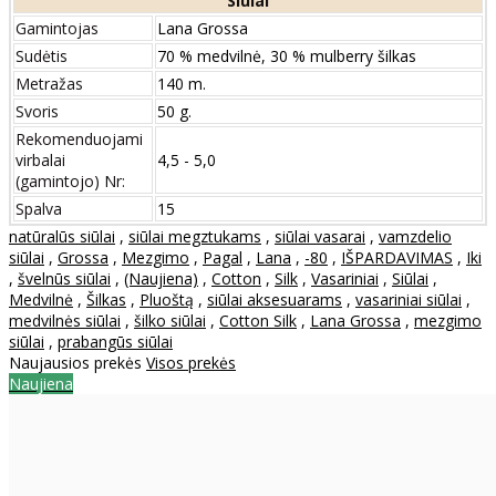
Siūlai
Gamintojas
Lana Grossa
Sudėtis
70 % medvilnė, 30 % mulberry šilkas
Metražas
140 m.
Svoris
50 g.
Rekomenduojami
virbalai
4,5 - 5,0
(gamintojo) Nr:
Spalva
15
natūralūs siūlai
,
siūlai megztukams
,
siūlai vasarai
,
vamzdelio
siūlai
,
Grossa
,
Mezgimo
,
Pagal
,
Lana
,
-80
,
IŠPARDAVIMAS
,
Iki
,
švelnūs siūlai
,
(Naujiena)
,
Cotton
,
Silk
,
Vasariniai
,
Siūlai
,
Medvilnė
,
Šilkas
,
Pluoštą
,
siūlai aksesuarams
,
vasariniai siūlai
,
medvilnės siūlai
,
šilko siūlai
,
Cotton Silk
,
Lana Grossa
,
mezgimo
siūlai
,
prabangūs siūlai
Naujausios prekės
Visos prekės
Naujiena