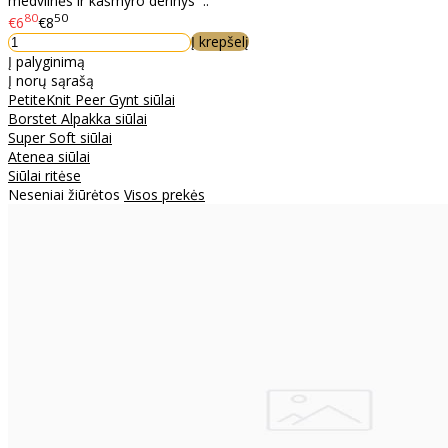
medvilnės ir kašmyro derinys ..
80
50
€6
€8
Į krepšelį
Į palyginimą
Į norų sąrašą
PetiteKnit Peer Gynt siūlai
Borstet Alpakka siūlai
Super Soft siūlai
Atenea siūlai
Siūlai ritėse
Neseniai žiūrėtos
Visos prekės