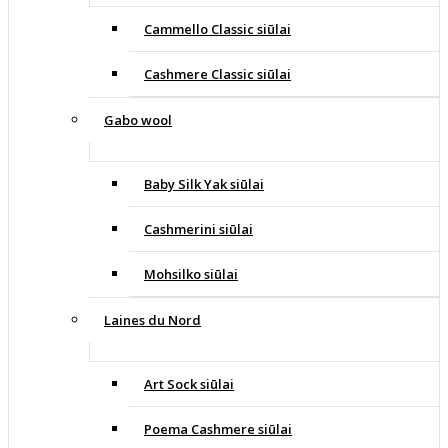
Cammello Classic siūlai
Cashmere Classic siūlai
Gabo wool
Baby Silk Yak siūlai
Cashmerini siūlai
Mohsilko siūlai
Laines du Nord
Art Sock siūlai
Poema Cashmere siūlai