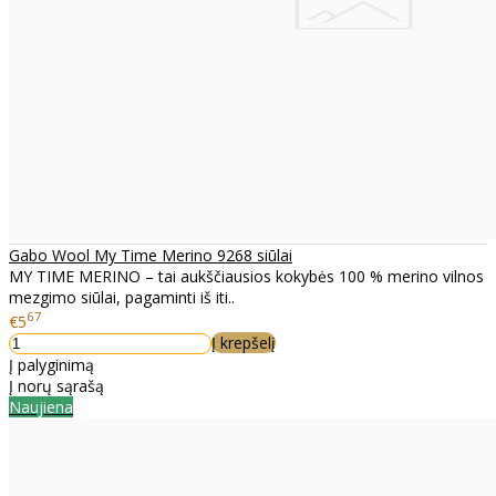
Gabo Wool My Time Merino 9268 siūlai
MY TIME MERINO – tai aukščiausios kokybės 100 % merino vilnos
mezgimo siūlai, pagaminti iš iti..
67
€5
Į krepšelį
Į palyginimą
Į norų sąrašą
Naujiena