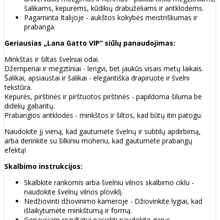
šalikams, kepurėms, kūdikių drabužėliams ir antklodėms.
Pagaminta Italijoje - aukštos kokybės meistriškumas ir
prabanga.
Geriausias „Lana Gatto VIP“ siūlų panaudojimas:
Minkštas ir šiltas švelniai odai.
Džemperiai ir megztiniai - lengvi, bet jaukūs visais metų laikais.
Šalikai, apsiaustai ir šalikai - elegantiška drapiruotė ir švelni
tekstūra.
Kepurės, pirštinės ir pirštuotos pirštinės - papildoma šiluma be
didelių gabaritų.
Prabangios antklodės - minkštos ir šiltos, kad būtų itin patogu.
Naudokite jį vieną, kad gautumėte švelnų ir subtilų apdirbimą,
arba derinkite su šilkiniu moheriu, kad gautumėte prabangų
efektą!
Skalbimo instrukcijos:
Skalbkite rankomis arba švelniu vilnos skalbimo ciklu -
naudokite švelnų vilnos ploviklį.
Nedžiovinti džiovinimo kameroje - Džiovinkite lygiai, kad
išlaikytumėte minkštumą ir formą.
Geriausiam rezultatui pasiekti naudokite garus.