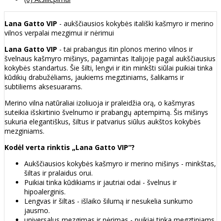
Lana Gatto VIP
- aukščiausios kokybės itališki kašmyro ir merino
vilnos verpalai mezgimui ir nėrimui
Lana Gatto VIP
- tai prabangus itin plonos merino vilnos ir
švelnaus kašmyro mišinys, pagamintas Italijoje pagal aukščiausius
kokybės standartus. Šie šilti, lengvi ir itin minkšti siūlai puikiai tinka
kūdikių drabužėliams, jaukiems megztiniams, šalikams ir
subtiliems aksesuarams.
Merino vilna natūraliai izoliuoja ir praleidžia orą, o kašmyras
suteikia išskirtinio švelnumo ir prabangų aptempimą. Šis mišinys
sukuria elegantiškus, šiltus ir patvarius siūlus aukštos kokybės
mezginiams.
Kodėl verta rinktis „Lana Gatto VIP“?
Aukščiausios kokybės kašmyro ir merino mišinys - minkštas,
šiltas ir pralaidus orui.
Puikiai tinka kūdikiams ir jautriai odai - švelnus ir
hipoalerginis.
Lengvas ir šiltas - išlaiko šilumą ir nesukelia sunkumo
jausmo.
universalus mezgimas ir nėrimas - puikiai tinka megztiniams,