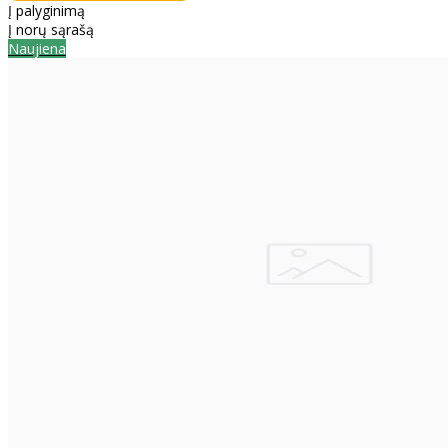
Į palyginimą
Į norų sąrašą
Naujiena