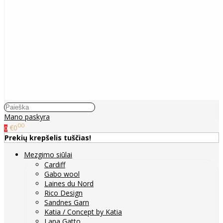
Mano paskyra
00
€0
0
Prekių krepšelis tuščias!
Mezgimo siūlai
Cardiff
Gabo wool
Laines du Nord
Rico Design
Sandnes Garn
Katia / Concept by Katia
Lana Gatto