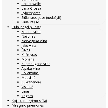
Ferner wolle
Lana Grossa
Fyberspates
Siūlai sruogose (nedažyti)
Siūlai ritėse
Siūlai pagal pluoštą
Merino vilna
Nailonas
Norvegiška vilna
Jako vilna
Šilkas
Kašmyras
Moheris
Kupranugario vilna
Alpakų vilna
Poliamidas
Medvilnė
Cukranendrė
Viskozė
Linas
Angora
Kojinių mezgimo siūlai
Mezgimo priemonės