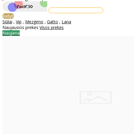
Rašyti
Siūlai
,
Vip
,
Mezgimo
,
Gatto
,
Lana
Naujausios prekės
Visos prekės
Naujiena