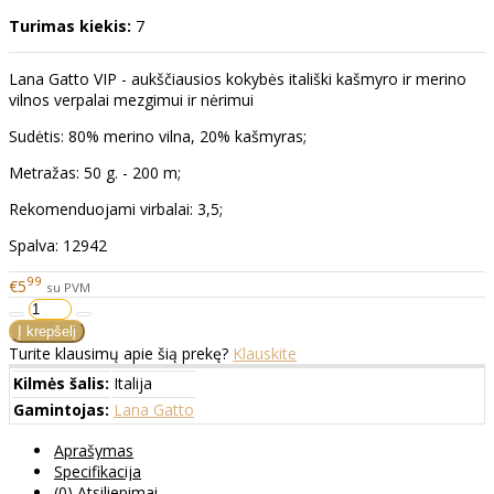
Turimas kiekis:
7
Lana Gatto VIP - aukščiausios kokybės itališki kašmyro ir merino
vilnos verpalai mezgimui ir nėrimui
Sudėtis: 80% merino vilna, 20% kašmyras;
Metražas: 50 g. - 200 m;
Rekomenduojami virbalai: 3,5;
Spalva: 12942
99
€5
su PVM
Turite klausimų apie šią prekę?
Klauskite
Kilmės šalis:
Italija
Gamintojas:
Lana Gatto
Aprašymas
Specifikacija
(0) Atsiliepimai