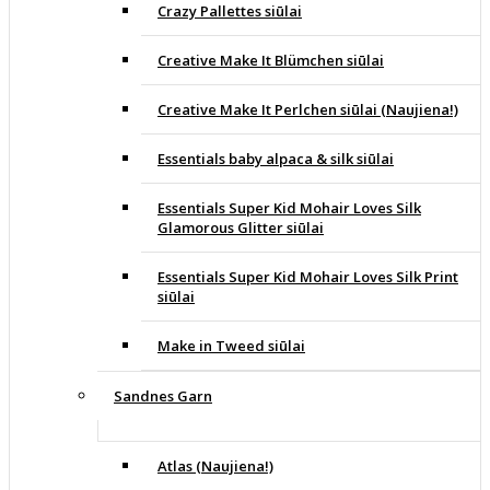
Crazy Pallettes siūlai
Creative Make It Blümchen siūlai
Creative Make It Perlchen siūlai (Naujiena!)
Essentials baby alpaca & silk siūlai
Essentials Super Kid Mohair Loves Silk
Glamorous Glitter siūlai
Essentials Super Kid Mohair Loves Silk Print
siūlai
Make in Tweed siūlai
Sandnes Garn
Atlas (Naujiena!)