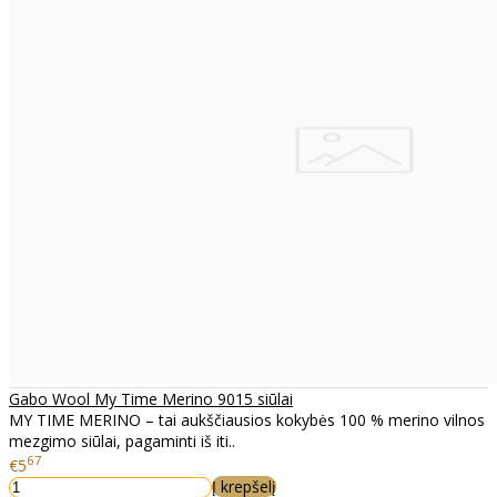
Gabo Wool My Time Merino 9015 siūlai
MY TIME MERINO – tai aukščiausios kokybės 100 % merino vilnos
mezgimo siūlai, pagaminti iš iti..
67
€5
Į krepšelį