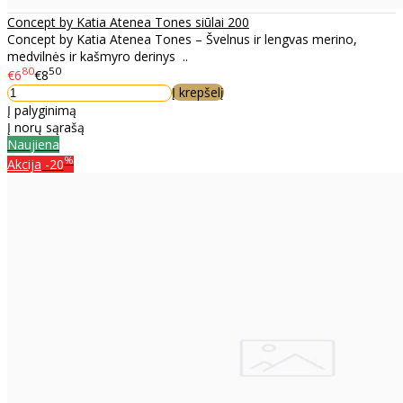
Concept by Katia Atenea Tones siūlai 200
Concept by Katia Atenea Tones – Švelnus ir lengvas merino,
medvilnės ir kašmyro derinys ..
80
50
€6
€8
Į krepšelį
Į palyginimą
Į norų sąrašą
Naujiena
%
Akcija
-20