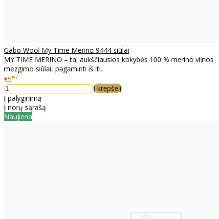
Gabo Wool My Time Merino 9444 siūlai
MY TIME MERINO – tai aukščiausios kokybės 100 % merino vilnos
mezgimo siūlai, pagaminti iš iti..
67
€5
Į krepšelį
Į palyginimą
Į norų sąrašą
Naujiena