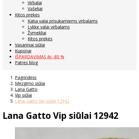
Virbalai
Vąšeliai
Kitos prekės
Katia valai prisukamiems virbalams
Lykke valai virbalams
Žymekliai
Kitos prekės
Vasariniai siūlai
Kuponai
IŠPARDAVIMAS iki -80 %
Patrės blog
Pagrindinis
Mezgimo siūlai
Lana Gatto
Vip siūlai
Lana Gatto Vip siūlai 12942
Lana Gatto Vip siūlai 12942