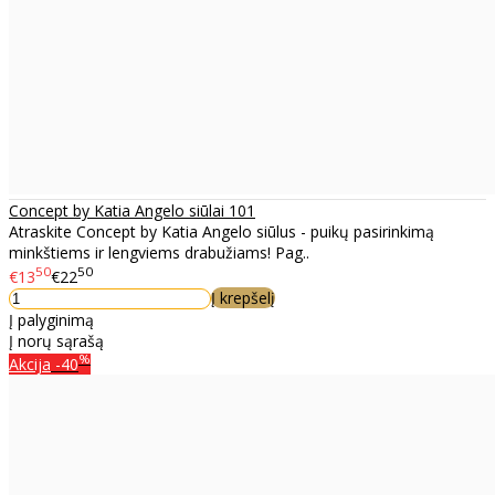
Concept by Katia Angelo siūlai 101
Atraskite Concept by Katia Angelo siūlus - puikų pasirinkimą
minkštiems ir lengviems drabužiams! Pag..
50
50
€13
€22
Į krepšelį
Į palyginimą
Į norų sąrašą
%
Akcija
-40