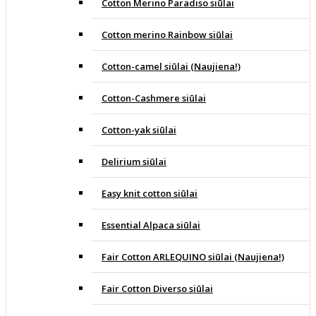
Cotton Merino Paradiso siūlai
Cotton merino Rainbow siūlai
Cotton-camel siūlai (Naujiena!)
Cotton-Cashmere siūlai
Cotton-yak siūlai
Delirium siūlai
Easy knit cotton siūlai
Essential Alpaca siūlai
Fair Cotton ARLEQUINO siūlai (Naujiena!)
Fair Cotton Diverso siūlai