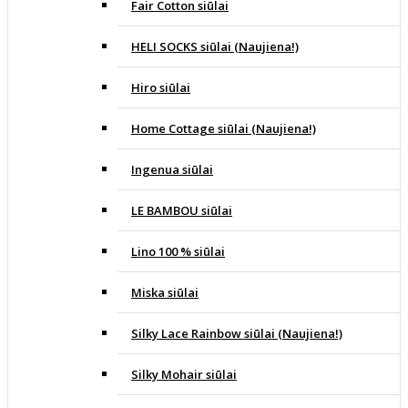
Fair Cotton siūlai
HELI SOCKS siūlai (Naujiena!)
Hiro siūlai
Home Cottage siūlai (Naujiena!)
Ingenua siūlai
LE BAMBOU siūlai
Lino 100 % siūlai
Miska siūlai
Silky Lace Rainbow siūlai (Naujiena!)
Silky Mohair siūlai