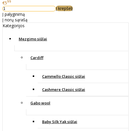
99
€5
Į krepšelį
Į palyginimą
Į norų sąrašą
Kategorijos
Mezgimo siūlai
Cardiff
Cammello Classic siūlai
Cashmere Classic siūlai
Gabo wool
Baby Silk Yak siūlai