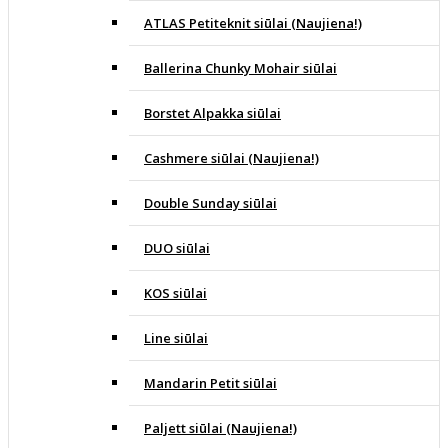
ATLAS Petiteknit siūlai (Naujiena!)
Ballerina Chunky Mohair siūlai
Borstet Alpakka siūlai
Cashmere siūlai (Naujiena!)
Double Sunday siūlai
DUO siūlai
KOS siūlai
Line siūlai
Mandarin Petit siūlai
Paljett siūlai (Naujiena!)