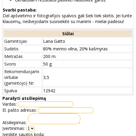
Svarbi pastaba:
Dėl apšvietimo ir fotografijos spalvos gali šiek tiek skirtis. Jei turite
klausimų, nedvejodami susisiekite su manimi - mielai padėsiu!
Siūlai
Gamintojas
Lana Gatto
Sudėtis
80% merino vilna, 20% kašmyras
Metražas
200 m.
Svoris
50 g.
Rekomenduojami
virbalai
3,5
(gamintojo) Nr:
Spalva
12942
Parašyti atsiliepimą
Vardas:
El. pašto adresas:
Atsiliepimas:
Įvertinimas:
Įveskite saugos kodą: