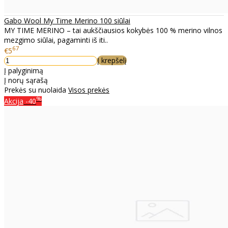
Gabo Wool My Time Merino 100 siūlai
MY TIME MERINO – tai aukščiausios kokybės 100 % merino vilnos
mezgimo siūlai, pagaminti iš iti..
67
€5
Į krepšelį
Į palyginimą
Į norų sąrašą
Prekės su nuolaida
Visos prekės
%
Akcija
-40