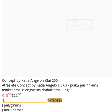
Concept by Katia Angelo siūlai 200
Atraskite Concept by Katia Angelo siūlus - puikų pasirinkimą
minkštiems ir lengviems drabužiams! Pag..
50
50
€13
€22
Į krepšelį
Į palyginimą
Į norų sąrašą