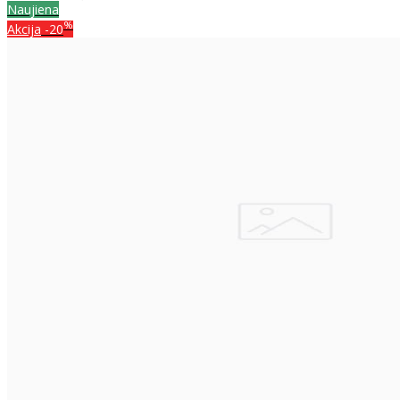
Naujiena
%
Akcija
-20