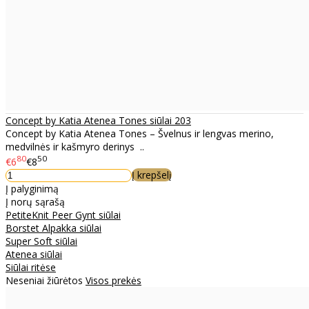
Concept by Katia Atenea Tones siūlai 203
Concept by Katia Atenea Tones – Švelnus ir lengvas merino,
medvilnės ir kašmyro derinys ..
80
50
€6
€8
Į krepšelį
Į palyginimą
Į norų sąrašą
PetiteKnit Peer Gynt siūlai
Borstet Alpakka siūlai
Super Soft siūlai
Atenea siūlai
Siūlai ritėse
Neseniai žiūrėtos
Visos prekės