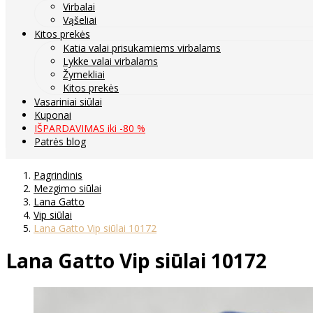
Virbalai
Vąšeliai
Kitos prekės
Katia valai prisukamiems virbalams
Lykke valai virbalams
Žymekliai
Kitos prekės
Vasariniai siūlai
Kuponai
IŠPARDAVIMAS iki -80 %
Patrės blog
Pagrindinis
Mezgimo siūlai
Lana Gatto
Vip siūlai
Lana Gatto Vip siūlai 10172
Lana Gatto Vip siūlai 10172