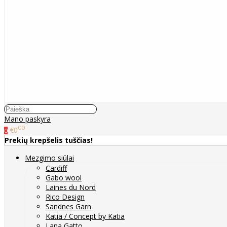
Mano paskyra
00
€0
0
Prekių krepšelis tuščias!
Mezgimo siūlai
Cardiff
Gabo wool
Laines du Nord
Rico Design
Sandnes Garn
Katia / Concept by Katia
Lana Gatto