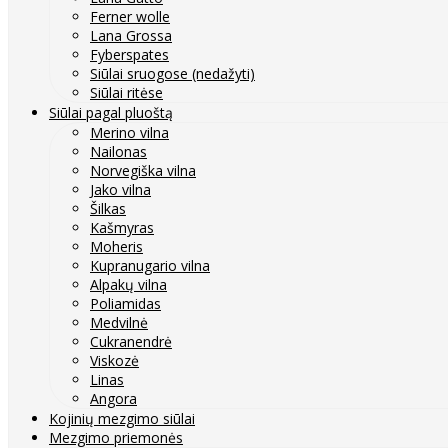
Ferner wolle
Lana Grossa
Fyberspates
Siūlai sruogose (nedažyti)
Siūlai ritėse
Siūlai pagal pluoštą
Merino vilna
Nailonas
Norvegiška vilna
Jako vilna
Šilkas
Kašmyras
Moheris
Kupranugario vilna
Alpakų vilna
Poliamidas
Medvilnė
Cukranendrė
Viskozė
Linas
Angora
Kojinių mezgimo siūlai
Mezgimo priemonės