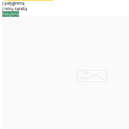
Į palyginimą
Į norų sąrašą
Naujiena