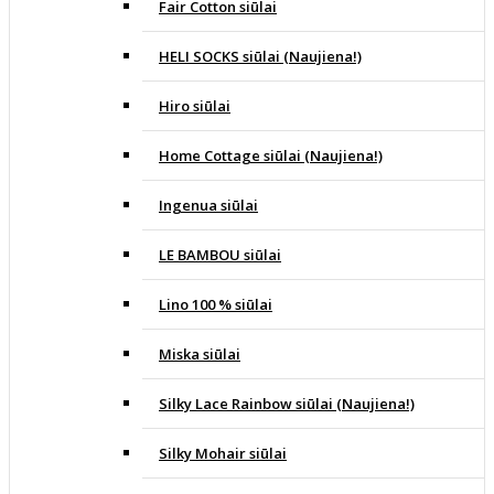
Fair Cotton siūlai
HELI SOCKS siūlai (Naujiena!)
Hiro siūlai
Home Cottage siūlai (Naujiena!)
Ingenua siūlai
LE BAMBOU siūlai
Lino 100 % siūlai
Miska siūlai
Silky Lace Rainbow siūlai (Naujiena!)
Silky Mohair siūlai