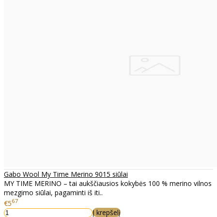
Gabo Wool My Time Merino 9015 siūlai
MY TIME MERINO – tai aukščiausios kokybės 100 % merino vilnos
mezgimo siūlai, pagaminti iš iti..
67
€5
Į krepšelį