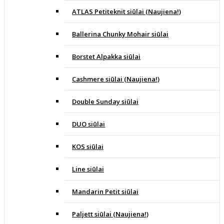
ATLAS Petiteknit siūlai (Naujiena!)
Ballerina Chunky Mohair siūlai
Borstet Alpakka siūlai
Cashmere siūlai (Naujiena!)
Double Sunday siūlai
DUO siūlai
KOS siūlai
Line siūlai
Mandarin Petit siūlai
Paljett siūlai (Naujiena!)