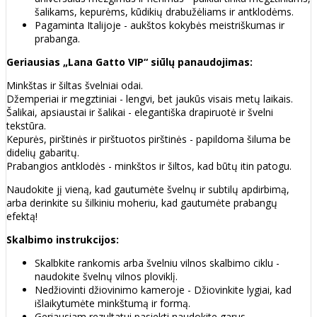
šalikams, kepurėms, kūdikių drabužėliams ir antklodėms.
Pagaminta Italijoje - aukštos kokybės meistriškumas ir
prabanga.
Geriausias „Lana Gatto VIP“ siūlų panaudojimas:
Minkštas ir šiltas švelniai odai.
Džemperiai ir megztiniai - lengvi, bet jaukūs visais metų laikais.
Šalikai, apsiaustai ir šalikai - elegantiška drapiruotė ir švelni
tekstūra.
Kepurės, pirštinės ir pirštuotos pirštinės - papildoma šiluma be
didelių gabaritų.
Prabangios antklodės - minkštos ir šiltos, kad būtų itin patogu.
Naudokite jį vieną, kad gautumėte švelnų ir subtilų apdirbimą,
arba derinkite su šilkiniu moheriu, kad gautumėte prabangų
efektą!
Skalbimo instrukcijos:
Skalbkite rankomis arba švelniu vilnos skalbimo ciklu -
naudokite švelnų vilnos ploviklį.
Nedžiovinti džiovinimo kameroje - Džiovinkite lygiai, kad
išlaikytumėte minkštumą ir formą.
Geriausiam rezultatui pasiekti naudokite garus.