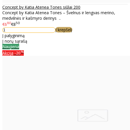
Concept by Katia Atenea Tones siūlai 200
Concept by Katia Atenea Tones – Švelnus ir lengvas merino,
medvilnės ir kašmyro derinys ..
80
50
€6
€8
Į krepšelį
Į palyginimą
Į norų sąrašą
Naujiena
%
Akcija
-20