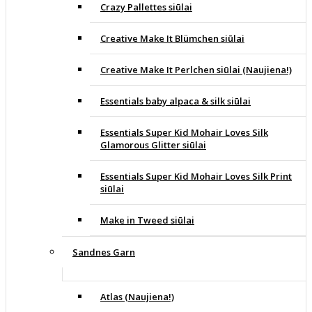
Crazy Pallettes siūlai
Creative Make It Blümchen siūlai
Creative Make It Perlchen siūlai (Naujiena!)
Essentials baby alpaca & silk siūlai
Essentials Super Kid Mohair Loves Silk
Glamorous Glitter siūlai
Essentials Super Kid Mohair Loves Silk Print
siūlai
Make in Tweed siūlai
Sandnes Garn
Atlas (Naujiena!)