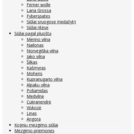
Ferner wolle
Lana Grossa
Fyberspates
Siūlai sruogose (nedažyti)
Siūlai ritėse
Siūlai pagal pluoštą
Merino vilna
Nailonas
Norvegiška vilna
Jako vilna
Šilkas
Kašmyras
Moheris
Kupranugario vilna
Alpakų vilna
Poliamidas
Medvilnė
Cukranendrė
Viskozė
Linas
Angora
Kojinių mezgimo siūlai
Mezgimo priemonės