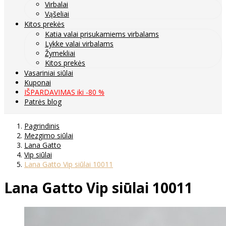
Virbalai
Vąšeliai
Kitos prekės
Katia valai prisukamiems virbalams
Lykke valai virbalams
Žymekliai
Kitos prekės
Vasariniai siūlai
Kuponai
IŠPARDAVIMAS iki -80 %
Patrės blog
Pagrindinis
Mezgimo siūlai
Lana Gatto
Vip siūlai
Lana Gatto Vip siūlai 10011
Lana Gatto Vip siūlai 10011