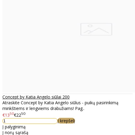
Concept by Katia Angelo siūlai 200
Atraskite Concept by Katia Angelo siūlus - puikų pasirinkimą
minkštiems ir lengviems drabužiams! Pag..
50
50
€13
€22
Į krepšelį
Į palyginimą
Į norų sąrašą