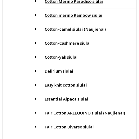
Cotton Merino Paradiso siūlai
Cotton merino Rainbow siūlai
Cotton-camel siūlai (Naujiena!)
Cotton-Cashmere siūlai
Cotton-yak siūlai
Delirium siūlai
Easy knit cotton siūlai
Essential Alpaca siūlai
Fair Cotton ARLEQUINO siūlai (Naujiena!)
Fair Cotton Diverso siūlai