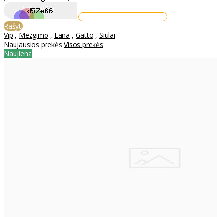
Rašyti
Vip
,
Mezgimo
,
Lana
,
Gatto
,
Siūlai
Naujausios prekės
Visos prekės
Naujiena