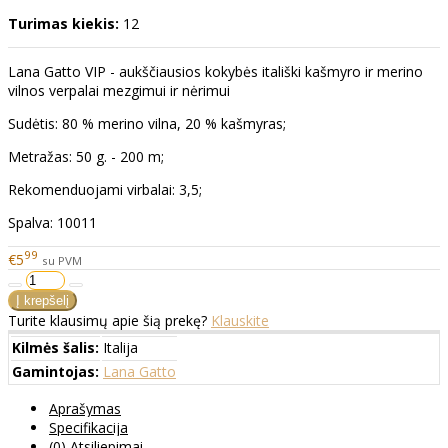
Turimas kiekis:
12
Lana Gatto VIP - aukščiausios kokybės itališki kašmyro ir merino
vilnos verpalai mezgimui ir nėrimui
Sudėtis: 80 % merino vilna, 20 % kašmyras;
Metražas: 50 g. - 200 m;
Rekomenduojami virbalai: 3,5;
Spalva: 10011
99
€5
su PVM
Turite klausimų apie šią prekę?
Klauskite
Kilmės šalis:
Italija
Gamintojas:
Lana Gatto
Aprašymas
Specifikacija
(0) Atsiliepimai