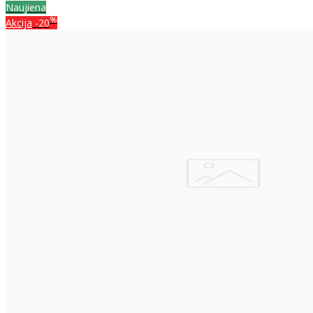
Naujiena
%
Akcija
-20