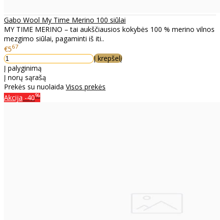
Gabo Wool My Time Merino 100 siūlai
MY TIME MERINO – tai aukščiausios kokybės 100 % merino vilnos
mezgimo siūlai, pagaminti iš iti..
67
€5
Į krepšelį
Į palyginimą
Į norų sąrašą
Prekės su nuolaida
Visos prekės
%
Akcija
-40