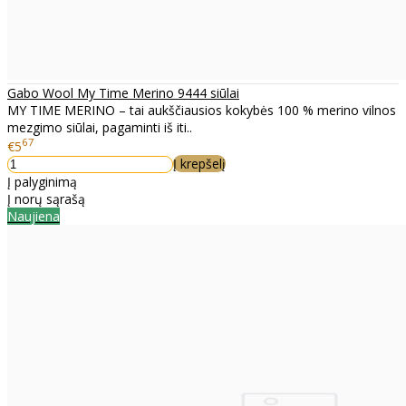
Gabo Wool My Time Merino 9444 siūlai
MY TIME MERINO – tai aukščiausios kokybės 100 % merino vilnos
mezgimo siūlai, pagaminti iš iti..
67
€5
Į krepšelį
Į palyginimą
Į norų sąrašą
Naujiena