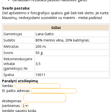
Svarbi pastaba:
Dėl apšvietimo ir fotografijos spalvos gali šiek tiek skirtis. Jei turite
klausimų, nedvejodami susisiekite su manimi - mielai padėsiu!
Siūlai
Gamintojas
Lana Gatto
Sudėtis
80% merino vilna, 20% kašmyras;
Metražas
200 m.
Svoris
50 g.
Rekomenduojami
virbalai
3,5
(gamintojo) Nr:
Spalva
10011
Parašyti atsiliepimą
Vardas:
El. pašto adresas:
Atsiliepimas:
Įvertinimas:
Įveskite saugos kodą: