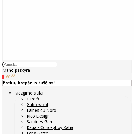
Mano paskyra
00
€0
0
Prekių krepšelis tuščias!
Mezgimo siūlai
Cardiff
Gabo wool
Laines du Nord
Rico Design
Sandnes Garn
Katia / Concept by Katia
Lana Gatto