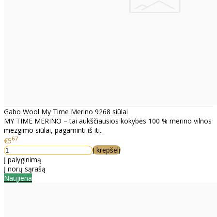
Gabo Wool My Time Merino 9268 siūlai
MY TIME MERINO – tai aukščiausios kokybės 100 % merino vilnos
mezgimo siūlai, pagaminti iš iti..
67
€5
Į krepšelį
Į palyginimą
Į norų sąrašą
Naujiena