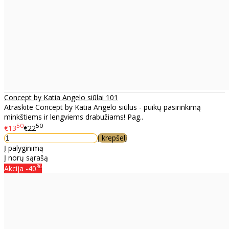
Concept by Katia Angelo siūlai 101
Atraskite Concept by Katia Angelo siūlus - puikų pasirinkimą
minkštiems ir lengviems drabužiams! Pag..
50
50
€13
€22
Į krepšelį
Į palyginimą
Į norų sąrašą
%
Akcija
-40