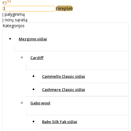
99
€5
Į krepšelį
Į palyginimą
Į norų sąrašą
Kategorijos
Mezgimo siūlai
Cardiff
Cammello Classic siūlai
Cashmere Classic siūlai
Gabo wool
Baby Silk Yak siūlai