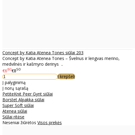
Concept by Katia Atenea Tones siūlai 203
Concept by Katia Atenea Tones – Švelnus ir lengvas merino,
medvilnės ir kašmyro derinys ..
80
50
€6
€8
Į krepšelį
Į palyginimą
Į norų sąrašą
PetiteKnit Peer Gynt siūlai
Borstet Alpakka siūlai
Super Soft siūlai
Atenea siūlai
Siūlai ritėse
Neseniai žiūrėtos
Visos prekės