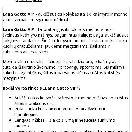
Lana Gatto VIP
- aukščiausios kokybės itališki kašmyro ir merino
vilnos verpalai mezgimui ir nėrimui
Lana Gatto VIP
- tai prabangus itin plonos merino vilnos ir
švelnaus kašmyro mišinys, pagamintas Italijoje pagal aukščiausius
kokybės standartus. Šie šilti, lengvi ir itin minkšti siūlai puikiai tinka
kūdikių drabužėliams, jaukiems megztiniams, šalikams ir
subtiliems aksesuarams.
Merino vilna natūraliai izoliuoja ir praleidžia orą, o kašmyras
suteikia išskirtinio švelnumo ir prabangų aptempimą. Šis mišinys
sukuria elegantiškus, šiltus ir patvarius siūlus aukštos kokybės
mezginiams.
Kodėl verta rinktis „Lana Gatto VIP“?
Aukščiausios kokybės kašmyro ir merino mišinys - minkštas,
šiltas ir pralaidus orui.
Puikiai tinka kūdikiams ir jautriai odai - švelnus ir
hipoalerginis.
Lengvas ir šiltas - išlaiko šilumą ir nesukelia sunkumo
jausmo.
universalus mezgimas ir nėrimas - puikiai tinka megztiniams,