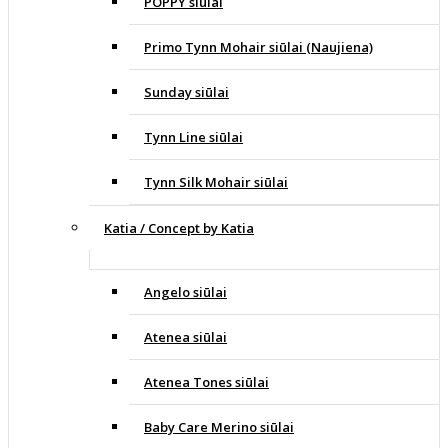
POPPY siūlai
Primo Tynn Mohair siūlai (Naujiena)
Sunday siūlai
Tynn Line siūlai
Tynn Silk Mohair siūlai
Katia / Concept by Katia
Angelo siūlai
Atenea siūlai
Atenea Tones siūlai
Baby Care Merino siūlai