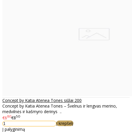
Concept by Katia Atenea Tones siūlai 200
Concept by Katia Atenea Tones – Švelnus ir lengvas merino,
medvilnės ir kašmyro derinys ..
80
50
€6
€8
Į krepšelį
Į palyginimą