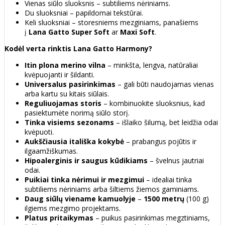
Vienas siūlo sluoksnis – subtiliems nėriniams.
Du sluoksniai – papildomai tekstūrai.
Keli sluoksniai – storesniems mezginiams, panašiems
į
Lana Gatto Super Soft
ar
Maxi Soft
.
Kodėl verta rinktis Lana Gatto Harmony?
Itin plona merino vilna
– minkšta, lengva, natūraliai
kvėpuojanti ir šildanti.
Universalus pasirinkimas
– gali būti naudojamas vienas
arba kartu su kitais siūlais.
Reguliuojamas storis
– kombinuokite sluoksnius, kad
pasiektumėte norimą siūlo storį.
Tinka visiems sezonams
– išlaiko šilumą, bet leidžia odai
kvėpuoti.
Aukščiausia itališka kokybė
– prabangus pojūtis ir
ilgaamžiškumas.
Hipoalerginis ir saugus kūdikiams
– švelnus jautriai
odai.
Puikiai tinka nėrimui ir mezgimui
– idealiai tinka
subtiliems nėriniams arba šiltiems žiemos gaminiams.
Daug siūlų viename kamuolyje
–
1500 metrų
(100 g)
ilgiems mezgimo projektams.
Platus pritaikymas
– puikus pasirinkimas megztiniams,