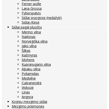
Ferner wolle
Lana Grossa
Fyberspates
Siūlai sruogose (nedažyti)
Siūlai ritėse
Siūlai pagal pluoštą
Merino vilna
Nailonas
Norvegiška vilna
Jako vilna
Šilkas
Kašmyras
Moheris
Kupranugario vilna
Alpakų vilna
Poliamidas
Medvilnė
Cukranendrė
Viskozė
Linas
Angora
Kojinių mezgimo siūlai
Mezgimo priemonės