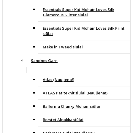
Essentials Super Kid Mohair Loves Silk
Glamorous Glitter siūlai
Essentials Super Kid Mohair Loves Silk Print
siūlai
Make in Tweed siūlai
Sandnes Garn
Atlas (Naujiena!)
ATLAS Petiteknit siūlai (Naujiena!)
Ballerina Chunky Mohair siūlai
Borstet Alpakka siūlai