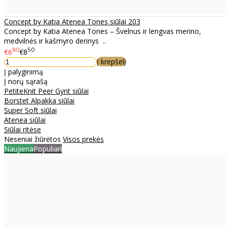
Concept by Katia Atenea Tones siūlai 203
Concept by Katia Atenea Tones – Švelnus ir lengvas merino,
medvilnės ir kašmyro derinys ..
80
50
€6
€8
Į krepšelį
Į palyginimą
Į norų sąrašą
PetiteKnit Peer Gynt siūlai
Borstet Alpakka siūlai
Super Soft siūlai
Atenea siūlai
Siūlai ritėse
Neseniai žiūrėtos
Visos prekės
Naujiena
Populiari