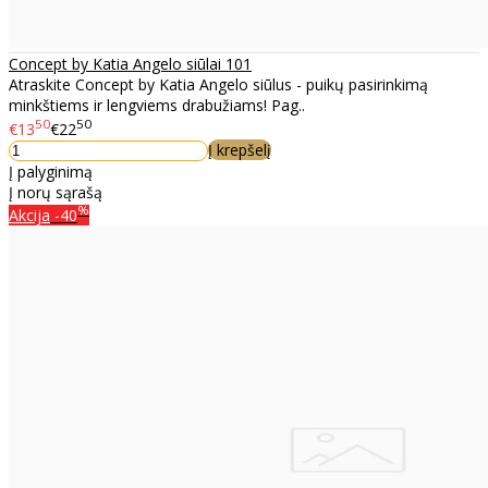
Concept by Katia Angelo siūlai 101
Atraskite Concept by Katia Angelo siūlus - puikų pasirinkimą
minkštiems ir lengviems drabužiams! Pag..
50
50
€13
€22
Į krepšelį
Į palyginimą
Į norų sąrašą
%
Akcija
-40