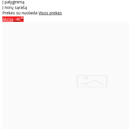
Į palyginimą
Į norų sąrašą
Prekės su nuolaida
Visos prekės
%
Akcija
-40