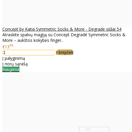
Concept by Katia Symmetric Socks & More - Degrade siūlai 54
Atraskite spalvų magiją su Concept Degradé Symmetric Socks &
More – aukštos kokybės finger..
95
€13
Į krepšelį
Į palyginimą
Į norų sąrašą
Naujiena