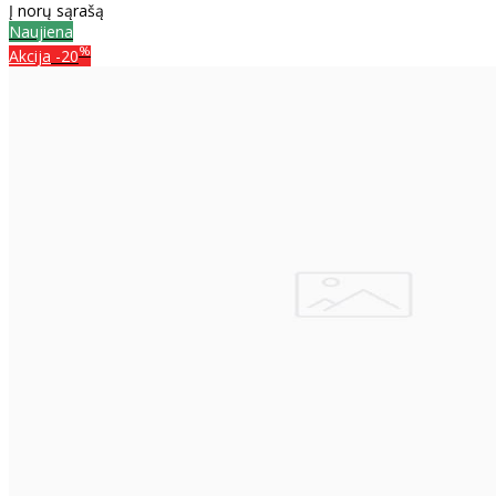
Į norų sąrašą
Naujiena
%
Akcija
-20