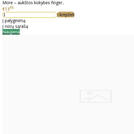
More – aukštos kokybės finger..
95
€13
Į krepšelį
Į palyginimą
Į norų sąrašą
Naujiena