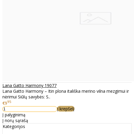
Lana Gatto Harmony 19077
Lana Gatto Harmony – Itin plona itališka merino vilna mezgimui ir
nėrimui Siūlų savybės: S..
95
€9
Į krepšelį
Į palyginimą
Į norų sąrašą
Kategorijos