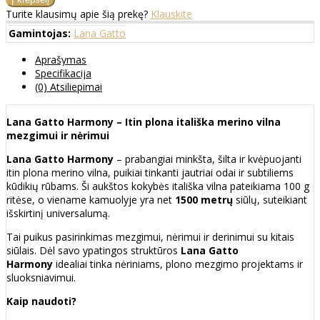
Turite klausimų apie šią prekę?
Klauskite
Gamintojas:
Lana Gatto
Aprašymas
Specifikacija
(0) Atsiliepimai
Lana Gatto Harmony – Itin plona itališka merino vilna
mezgimui ir nėrimui
Lana Gatto Harmony
– prabangiai minkšta, šilta ir kvėpuojanti
itin plona merino vilna, puikiai tinkanti jautriai odai ir subtiliems
kūdikių rūbams. Ši aukštos kokybės itališka vilna pateikiama 100 g
ritėse, o viename kamuolyje yra net
1500 metrų
siūlų, suteikiant
išskirtinį universalumą.
Tai puikus pasirinkimas mezgimui, nėrimui ir derinimui su kitais
siūlais. Dėl savo ypatingos struktūros
Lana Gatto
Harmony
idealiai tinka nėriniams, plono mezgimo projektams ir
sluoksniavimui.
Kaip naudoti?