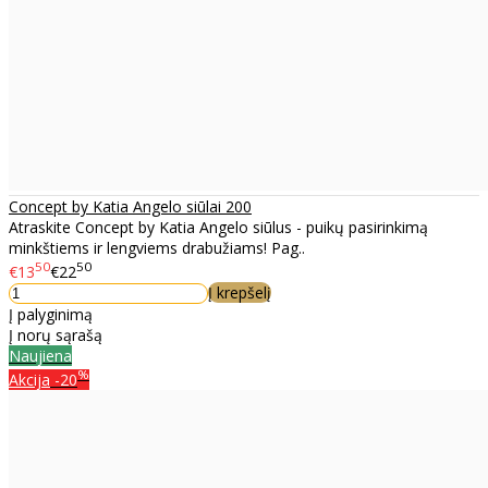
Concept by Katia Angelo siūlai 200
Atraskite Concept by Katia Angelo siūlus - puikų pasirinkimą
minkštiems ir lengviems drabužiams! Pag..
50
50
€13
€22
Į krepšelį
Į palyginimą
Į norų sąrašą
Naujiena
%
Akcija
-20