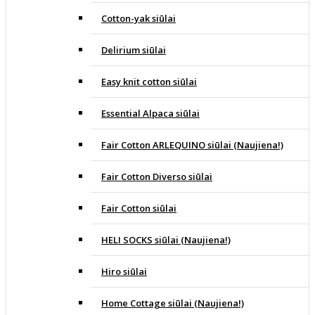
Cotton-yak siūlai
Delirium siūlai
Easy knit cotton siūlai
Essential Alpaca siūlai
Fair Cotton ARLEQUINO siūlai (Naujiena!)
Fair Cotton Diverso siūlai
Fair Cotton siūlai
HELI SOCKS siūlai (Naujiena!)
Hiro siūlai
Home Cottage siūlai (Naujiena!)