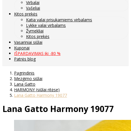
Virbalai
Vąšeliai
Kitos prekės
Katia valai prisukamiems virbalams
Lykke valai virbalams
Žymekliai
Kitos prekės
Vasariniai siūlai
Kuponai
IŠPARDAVIMAS iki -80 %
Patrės blog
Pagrindinis
Mezgimo siūlai
Lana Gatto
HARMONY (siūlai ritėse)
Lana Gatto Harmony 19077
Lana Gatto Harmony 19077