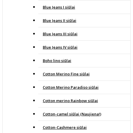
Blue Jeans I siūlai
Blue Jeans II siūlai
Blue Jeans III siūlai
Blue Jeans IV siūlai
Boho lino siūlai
Cotton Merino Fine siūlai
Cotton Merino Paradiso siūlai
Cotton merino Rainbow siūlai
Cotton-camel siūlai (Naujiena!)
Cotton-Cashmere siūlai