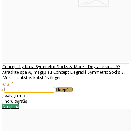
Concept by Katia Symmetric Socks & More - Degrade siūlai 53
Atraskite spalvų magiją su Concept Degradé Symmetric Socks &
More – aukštos kokybės finger..
95
€13
Į krepšelį
Į palyginimą
Į norų sąrašą
Naujiena