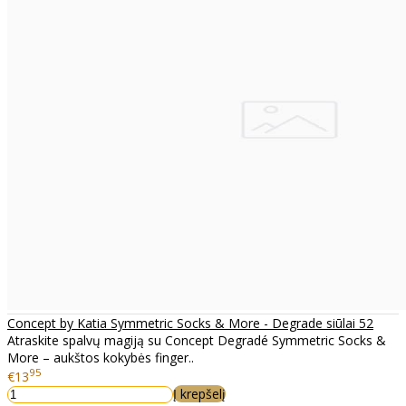
Concept by Katia Symmetric Socks & More - Degrade siūlai 52
Atraskite spalvų magiją su Concept Degradé Symmetric Socks &
More – aukštos kokybės finger..
95
€13
Į krepšelį