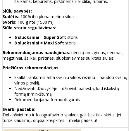
šalikams, kepurėms, pirštinėms ir kūdikių rūbams.
Siūlų savybės:
Sudėtis:
100% itin plona merino vilna
Svoris:
100 g ritė (1500 m)
Siūlo storio reguliavimas:
6 sluoksniai
=
Super Soft
storis
8 sluoksniai
=
Maxi Soft
storis
Rekomenduojamas naudojimas:
nėrinių mezgimas, nėrimas,
megztiniai, šalikai, pirštinės, sluoksniavimas su kitais siūlais.
Priežiūros rekomendacijos:
Skalbti rankomis arba švelniu vilnos režimu – naudoti švelnų
vilnos ploviklį.
Nedžiovinti džiovyklėje – džiovinti patiestą, kad išlaikytų
formą ir minkštumą.
Rekomenduojama formuoti garais.
Svarbi pastaba:
Dėl apšvietimo ir fotografavimo spalvos gali šiek tiek skirtis. Jei
turite klausimų, drąsiai kreipkitės – mielai padėsiu!