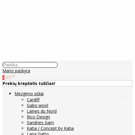
Mano paskyra
00
€0
0
Prekių krepšelis tuščias!
Mezgimo siūlai
Cardiff
Gabo wool
Laines du Nord
Rico Design
Sandnes Garn
Katia / Concept by Katia
Lana Gatto