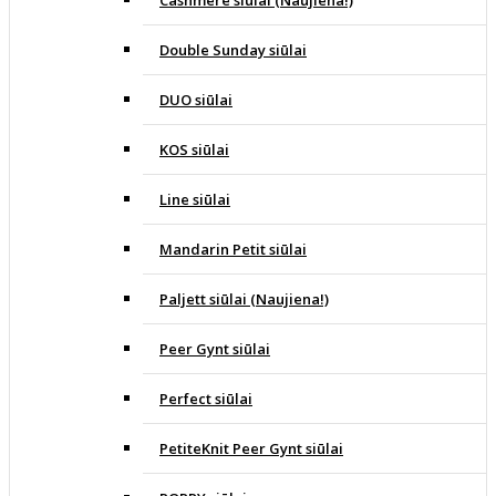
Cashmere siūlai (Naujiena!)
Double Sunday siūlai
DUO siūlai
KOS siūlai
Line siūlai
Mandarin Petit siūlai
Paljett siūlai (Naujiena!)
Peer Gynt siūlai
Perfect siūlai
PetiteKnit Peer Gynt siūlai