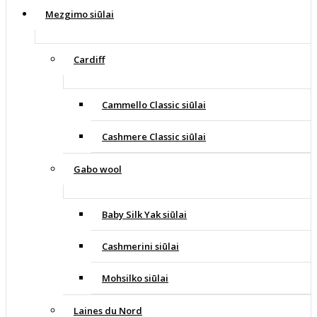
Mezgimo siūlai
Cardiff
Cammello Classic siūlai
Cashmere Classic siūlai
Gabo wool
Baby Silk Yak siūlai
Cashmerini siūlai
Mohsilko siūlai
Laines du Nord