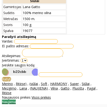
Siūlai
Gamintojas
Lana Gatto
Sudėtis
100% merino vilna
Metražas
1500 m.
Svoris
100 g.
Spalva
19077
Parašyti atsiliepimą
Vardas:
El. pašto adresas:
Atsiliepimas:
Įvertinimas:
Įveskite saugos kodą:
Rašyti
Merino
,
Ritėse)
,
(siūlai
,
Soft
,
HARMONY
,
Super
,
Siūlai
,
Mezgimo
,
Lana
,
(NAUJIENA)
,
Vilna
,
Gatto
,
Pluoštą
,
Pagal
,
Ritėse
Naujausios prekės
Visos prekės
Naujiena