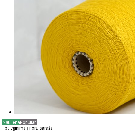
Naujiena
Populiari
Į palyginimą
Į norų sąrašą