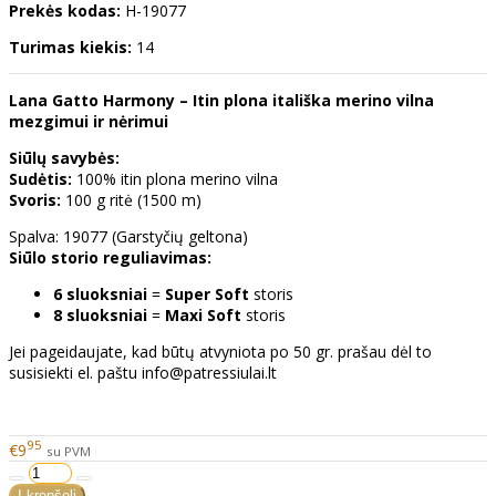
Prekės kodas:
H-19077
Turimas kiekis:
14
Lana Gatto Harmony – Itin plona itališka merino vilna
mezgimui ir nėrimui
Siūlų savybės:
Sudėtis:
100% itin plona merino vilna
Svoris:
100 g ritė (1500 m)
Spalva: 19077 (Garstyčių geltona)
Siūlo storio reguliavimas:
6 sluoksniai
=
Super Soft
storis
8 sluoksniai
=
Maxi Soft
storis
Jei pageidaujate, kad būtų atvyniota po 50 gr. prašau dėl to
susisiekti el. paštu info@patressiulai.lt
95
€9
su PVM