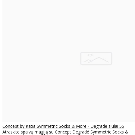
Concept by Katia Symmetric Socks & More - Degrade siūlai 55
Atraskite spalvų magiją su Concept Degradé Symmetric Socks &