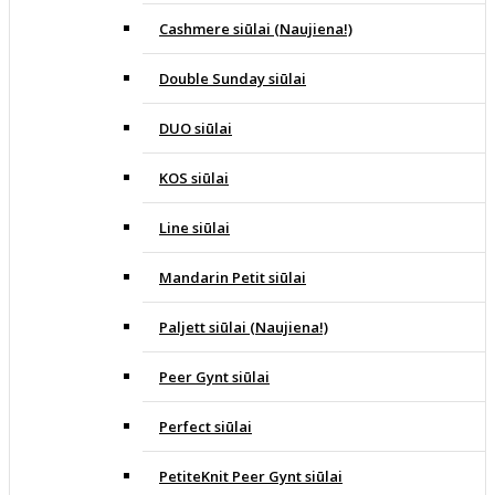
Cashmere siūlai (Naujiena!)
Double Sunday siūlai
DUO siūlai
KOS siūlai
Line siūlai
Mandarin Petit siūlai
Paljett siūlai (Naujiena!)
Peer Gynt siūlai
Perfect siūlai
PetiteKnit Peer Gynt siūlai