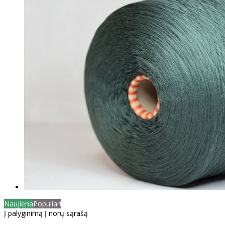
Naujiena
Populiari
Į palyginimą
Į norų sąrašą