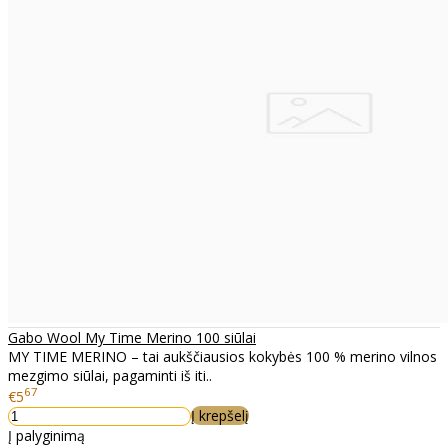
Gabo Wool My Time Merino 100 siūlai
MY TIME MERINO – tai aukščiausios kokybės 100 % merino vilnos
mezgimo siūlai, pagaminti iš iti..
67
€5
Į krepšelį
Į palyginimą