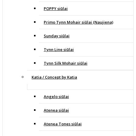
POPPY siūlai
Primo Tynn Mohair siūlai (Naujiena)
Sunday siūlai
Tynn Line siūlai
Tynn Silk Mohair siūlai
Katia / Concept by Katia
Angelo siūlai
Atenea siūlai
Atenea Tones siūlai