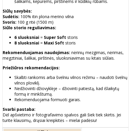
šalikams, kepurėms, pirštinėms ir kūdikių rūbams.
Siūlų savybės:
Sudėtis:
100% itin plona merino vilna
Svoris:
100 g ritė (1500 m)
Siūlo storio reguliavimas:
6 sluoksniai
=
Super Soft
storis
8 sluoksniai
=
Maxi Soft
storis
Rekomenduojamas naudojimas:
nėrinių mezgimas, nėrimas,
megztiniai, šalikai, pirštinės, sluoksniavimas su kitais siūlais.
Priežiūros rekomendacijos:
Skalbti rankomis arba švelniu vilnos režimu – naudoti švelnų
vilnos ploviklį.
Nedžiovinti džiovyklėje – džiovinti patiestą, kad išlaikytų
formą ir minkštumą.
Rekomenduojama formuoti garais.
Svarbi pastaba:
Dėl apšvietimo ir fotografavimo spalvos gali šiek tiek skirtis. Jei
turite klausimų, drąsiai kreipkitės – mielai padėsiu!