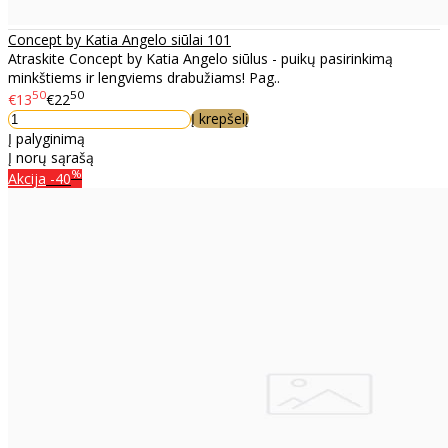
Concept by Katia Angelo siūlai 101
Atraskite Concept by Katia Angelo siūlus - puikų pasirinkimą
minkštiems ir lengviems drabužiams! Pag..
50
50
€13
€22
Į krepšelį
Į palyginimą
Į norų sąrašą
%
Akcija
-40