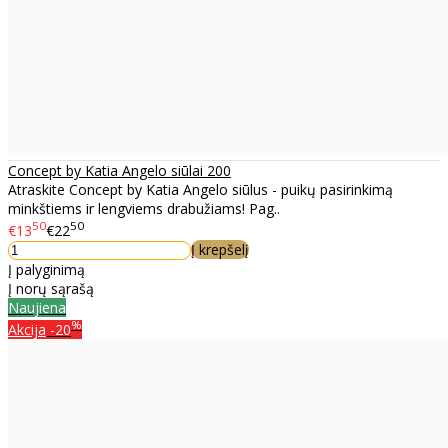
Concept by Katia Angelo siūlai 200
Atraskite Concept by Katia Angelo siūlus - puikų pasirinkimą
minkštiems ir lengviems drabužiams! Pag..
50
50
€13
€22
Į krepšelį
Į palyginimą
Į norų sąrašą
Naujiena
%
Akcija
-20