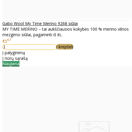
Gabo Wool My Time Merino 9268 siūlai
MY TIME MERINO – tai aukščiausios kokybės 100 % merino vilnos
mezgimo siūlai, pagaminti iš iti..
67
€5
Į krepšelį
Į palyginimą
Į norų sąrašą
Naujiena