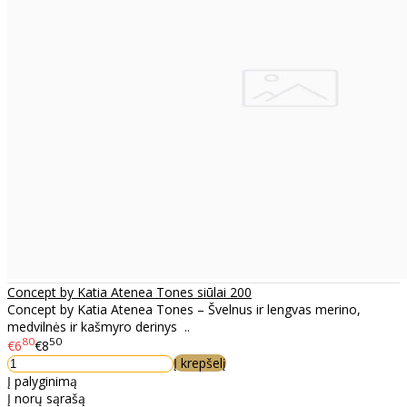
Concept by Katia Atenea Tones siūlai 200
Concept by Katia Atenea Tones – Švelnus ir lengvas merino,
medvilnės ir kašmyro derinys ..
80
50
€6
€8
Į krepšelį
Į palyginimą
Į norų sąrašą