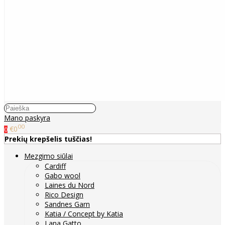
Mano paskyra
00
€0
0
Prekių krepšelis tuščias!
Mezgimo siūlai
Cardiff
Gabo wool
Laines du Nord
Rico Design
Sandnes Garn
Katia / Concept by Katia
Lana Gatto