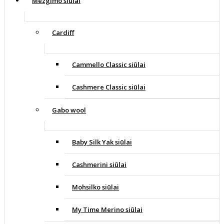
Mezgimo siūlai
Cardiff
Cammello Classic siūlai
Cashmere Classic siūlai
Gabo wool
Baby Silk Yak siūlai
Cashmerini siūlai
Mohsilko siūlai
My Time Merino siūlai