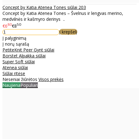
Concept by Katia Atenea Tones siūlai 203
Concept by Katia Atenea Tones – Švelnus ir lengvas merino,
medvilnės ir kašmyro derinys ..
80
50
€6
€8
Į krepšelį
Į palyginimą
Į norų sąrašą
PetiteKnit Peer Gynt siūlai
Borstet Alpakka siūlai
Super Soft siūlai
Atenea siūlai
Siūlai ritėse
Neseniai žiūrėtos
Visos prekės
Naujiena
Populiari