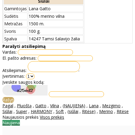
Siūlai
Gamintojas
Lana Gatto
Sudėtis
100% merino vilna
Metražas
1500 m.
Svoris
100 g.
Spalva
14247 Tamsi šalavijo žalia
Parašyti atsiliepimą
Vardas:
El. pašto adresas:
Atsiliepimas:
Įvertinimas:
Įveskite saugos kodą:
Rašyti
Pagal
,
Pluoštą
,
Gatto
,
Vilna
,
(NAUJIENA)
,
Lana
,
Mezgimo
,
Siūlai
,
Super
,
HARMONY
,
Soft
,
(siūlai
,
Ritėse)
,
Merino
,
Ritėse
Naujausios prekės
Visos prekės
Naujiena