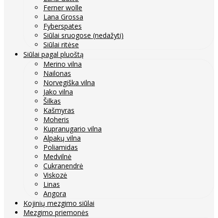
Ferner wolle
Lana Grossa
Fyberspates
Siūlai sruogose (nedažyti)
Siūlai ritėse
Siūlai pagal pluoštą
Merino vilna
Nailonas
Norvegiška vilna
Jako vilna
Šilkas
Kašmyras
Moheris
Kupranugario vilna
Alpakų vilna
Poliamidas
Medvilnė
Cukranendrė
Viskozė
Linas
Angora
Kojinių mezgimo siūlai
Mezgimo priemonės