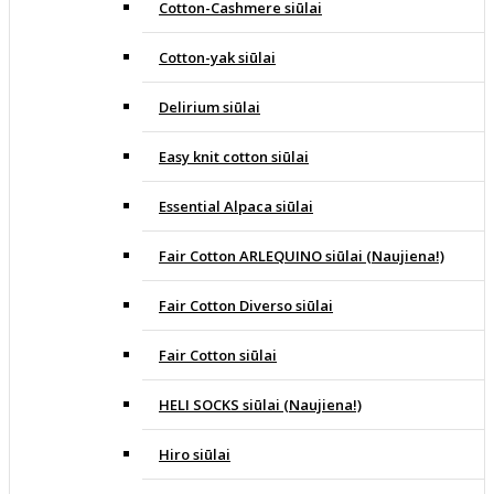
Cotton-Cashmere siūlai
Cotton-yak siūlai
Delirium siūlai
Easy knit cotton siūlai
Essential Alpaca siūlai
Fair Cotton ARLEQUINO siūlai (Naujiena!)
Fair Cotton Diverso siūlai
Fair Cotton siūlai
HELI SOCKS siūlai (Naujiena!)
Hiro siūlai