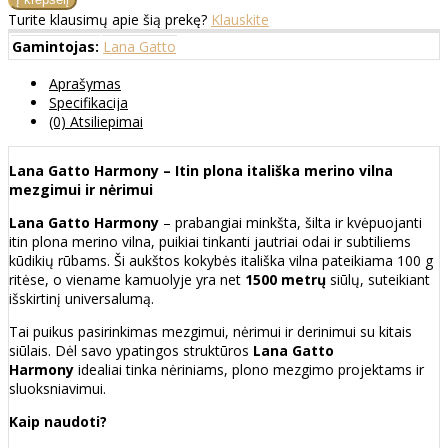
Turite klausimų apie šią prekę?
Klauskite
Gamintojas:
Lana Gatto
Aprašymas
Specifikacija
(0) Atsiliepimai
Lana Gatto Harmony – Itin plona itališka merino vilna
mezgimui ir nėrimui
Lana Gatto Harmony
– prabangiai minkšta, šilta ir kvėpuojanti
itin plona merino vilna, puikiai tinkanti jautriai odai ir subtiliems
kūdikių rūbams. Ši aukštos kokybės itališka vilna pateikiama 100 g
ritėse, o viename kamuolyje yra net
1500 metrų
siūlų, suteikiant
išskirtinį universalumą.
Tai puikus pasirinkimas mezgimui, nėrimui ir derinimui su kitais
siūlais. Dėl savo ypatingos struktūros
Lana Gatto
Harmony
idealiai tinka nėriniams, plono mezgimo projektams ir
sluoksniavimui.
Kaip naudoti?