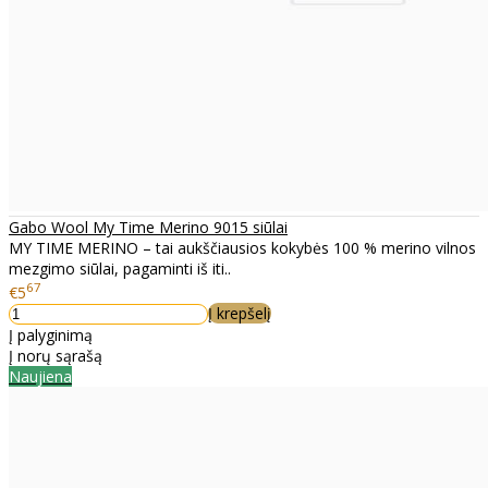
Gabo Wool My Time Merino 9015 siūlai
MY TIME MERINO – tai aukščiausios kokybės 100 % merino vilnos
mezgimo siūlai, pagaminti iš iti..
67
€5
Į krepšelį
Į palyginimą
Į norų sąrašą
Naujiena