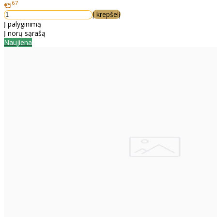
67
€5
Į krepšelį
Į palyginimą
Į norų sąrašą
Naujiena