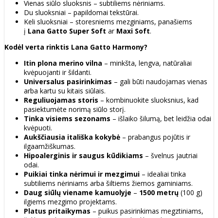
Vienas siūlo sluoksnis – subtiliems nėriniams.
Du sluoksniai – papildomai tekstūrai.
Keli sluoksniai – storesniems mezginiams, panašiems
į
Lana Gatto Super Soft
ar
Maxi Soft
.
Kodėl verta rinktis Lana Gatto Harmony?
Itin plona merino vilna
– minkšta, lengva, natūraliai
kvėpuojanti ir šildanti.
Universalus pasirinkimas
– gali būti naudojamas vienas
arba kartu su kitais siūlais.
Reguliuojamas storis
– kombinuokite sluoksnius, kad
pasiektumėte norimą siūlo storį.
Tinka visiems sezonams
– išlaiko šilumą, bet leidžia odai
kvėpuoti.
Aukščiausia itališka kokybė
– prabangus pojūtis ir
ilgaamžiškumas.
Hipoalerginis ir saugus kūdikiams
– švelnus jautriai
odai.
Puikiai tinka nėrimui ir mezgimui
– idealiai tinka
subtiliems nėriniams arba šiltiems žiemos gaminiams.
Daug siūlų viename kamuolyje
–
1500 metrų
(100 g)
ilgiems mezgimo projektams.
Platus pritaikymas
– puikus pasirinkimas megztiniams,