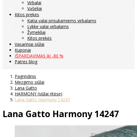
Virbalai
Vąšeliai
Kitos prekės
Katia valai prisukamiems virbalams
Lykke valai virbalams
Žymekliai
Kitos prekės
Vasariniai siūlai
Kuponai
IŠPARDAVIMAS iki -80 %
Patrės blog
Pagrindinis
Mezgimo siūlai
Lana Gatto
HARMONY (siūlai ritėse)
Lana Gatto Harmony 14247
Lana Gatto Harmony 14247