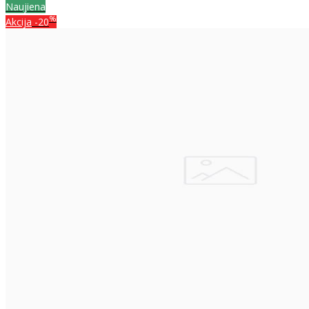
Naujiena
%
Akcija
-20