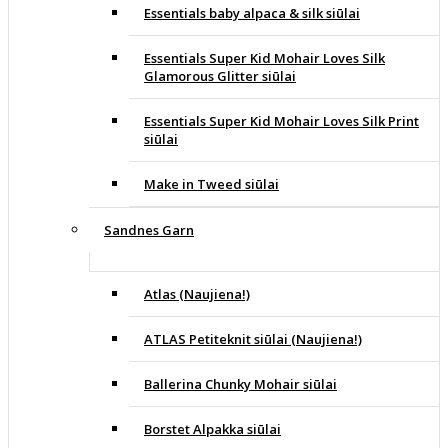
Essentials baby alpaca & silk siūlai
Essentials Super Kid Mohair Loves Silk
Glamorous Glitter siūlai
Essentials Super Kid Mohair Loves Silk Print
siūlai
Make in Tweed siūlai
Sandnes Garn
Atlas (Naujiena!)
ATLAS Petiteknit siūlai (Naujiena!)
Ballerina Chunky Mohair siūlai
Borstet Alpakka siūlai