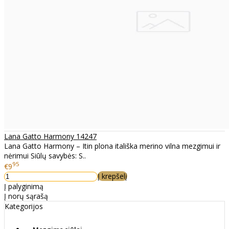
Lana Gatto Harmony 14247
Lana Gatto Harmony – Itin plona itališka merino vilna mezgimui ir
nėrimui Siūlų savybės: S..
95
€9
Į krepšelį
Į palyginimą
Į norų sąrašą
Kategorijos