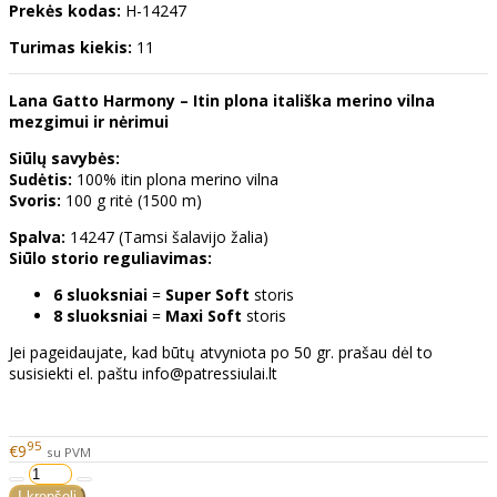
Prekės kodas:
H-14247
Turimas kiekis:
11
Lana Gatto Harmony – Itin plona itališka merino vilna
mezgimui ir nėrimui
Siūlų savybės:
Sudėtis:
100% itin plona merino vilna
Svoris:
100 g ritė (1500 m)
Spalva:
14247 (Tamsi šalavijo žalia)
Siūlo storio reguliavimas:
6 sluoksniai
=
Super Soft
storis
8 sluoksniai
=
Maxi Soft
storis
Jei pageidaujate, kad būtų atvyniota po 50 gr. prašau dėl to
susisiekti el. paštu info@patressiulai.lt
95
€9
su PVM