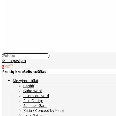
Mano paskyra
00
€0
0
Prekių krepšelis tuščias!
Mezgimo siūlai
Cardiff
Gabo wool
Laines du Nord
Rico Design
Sandnes Garn
Katia / Concept by Katia
Lana Gatto