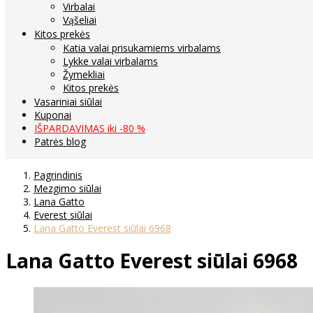
Virbalai
Vąšeliai
Kitos prekės
Katia valai prisukamiems virbalams
Lykke valai virbalams
Žymekliai
Kitos prekės
Vasariniai siūlai
Kuponai
IŠPARDAVIMAS iki -80 %
Patrės blog
Pagrindinis
Mezgimo siūlai
Lana Gatto
Everest siūlai
Lana Gatto Everest siūlai 6968
Lana Gatto Everest siūlai 6968