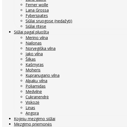
Ferner wolle
Lana Grossa
Fyberspates
Siūlai sruogose (nedažyti)
Siūlai ritėse
Siūlai pagal pluoštą
Merino vilna
Nailonas
Norvegiška vilna
Jako vilna
Šilkas
Kašmyras
Moheris
Kupranugario vilna
Alpakų vilna
Poliamidas
Medvilnė
Cukranendrė
Viskozė
Linas
Angora
Kojinių mezgimo siūlai
Mezgimo priemonės