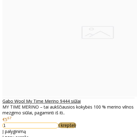
Gabo Wool My Time Merino 9444 siūlai
MY TIME MERINO – tai aukščiausios kokybės 100 % merino vilnos
mezgimo siūlai, pagaminti iš iti..
67
€5
Į krepšelį
Į palyginimą