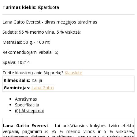
Turimas kiekis:
Išparduota
Lana Gatto Everest - tikras mezgėjos atradimas
Sudėtis: 95 % merino vilna, 5 % viskozė;
Metražas: 50 g. - 100 m;
Rekomenduojami virbalai: 5;
Spalva: 10214
Turite klausimų apie šią prekę?
Klauskite
Kilmės šalis:
Italija
Gamintojas:
Lana Gatto
Aprašymas
Specifikacija
(0) Atsiliepimai
Lana Gatto Everest
- tai aukščiausios kokybės tvido efekto
verpalai, pagaminti iš 95 % merino vilnos ir 5 % viskozės,