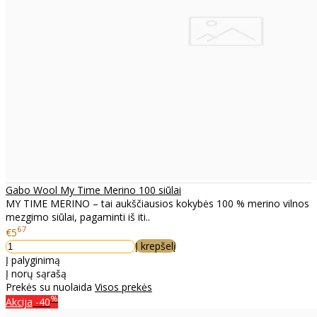
Gabo Wool My Time Merino 100 siūlai
MY TIME MERINO – tai aukščiausios kokybės 100 % merino vilnos
mezgimo siūlai, pagaminti iš iti..
67
€5
Į krepšelį
Į palyginimą
Į norų sąrašą
Prekės su nuolaida
Visos prekės
%
Akcija
-40