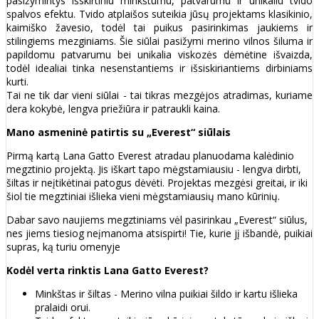
pasižymintys išskirtiniu minkštumu, patvarumu ir unikaliu tvido
spalvos efektu. Tvido atplaišos suteikia jūsų projektams klasikinio,
kaimiško žavesio, todėl tai puikus pasirinkimas jaukiems ir
stilingiems mezginiams. Šie siūlai pasižymi merino vilnos šiluma ir
papildomu patvarumu bei unikalia viskozės dėmėtine išvaizda,
todėl idealiai tinka nesenstantiems ir išsiskiriantiems dirbiniams
kurti.
Tai ne tik dar vieni siūlai - tai tikras mezgėjos atradimas, kuriame
dera kokybė, lengva priežiūra ir patraukli kaina.
Mano asmeninė patirtis su „Everest“ siūlais
Pirmą kartą Lana Gatto Everest atradau planuodama kalėdinio
megztinio projektą. Jis iškart tapo mėgstamiausiu - lengva dirbti,
šiltas ir neįtikėtinai patogus dėvėti. Projektas mezgėsi greitai, ir iki
šiol tie megztiniai išlieka vieni mėgstamiausių mano kūrinių.
Dabar savo naujiems megztiniams vėl pasirinkau „Everest“ siūlus,
nes jiems tiesiog neįmanoma atsispirti! Tie, kurie jį išbandė, puikiai
supras, ką turiu omenyje
Kodėl verta rinktis Lana Gatto Everest?
Minkštas ir šiltas - Merino vilna puikiai šildo ir kartu išlieka
pralaidi orui.