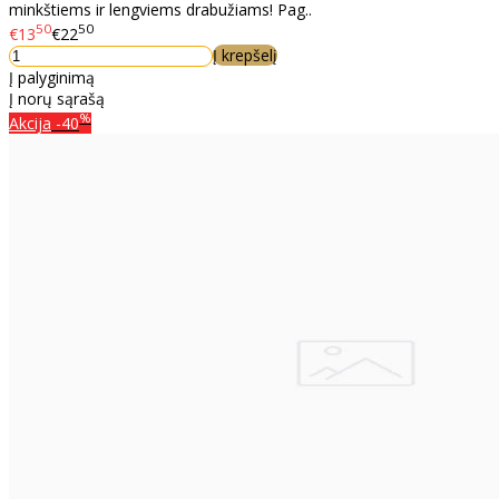
minkštiems ir lengviems drabužiams! Pag..
50
50
€13
€22
Į krepšelį
Į palyginimą
Į norų sąrašą
%
Akcija
-40