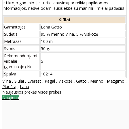
ir tikrojo gaminio. Jei turite klausimų ar reikia papildomos
informacijos, nedvejodami susisiekite su manimi - mielai padėsiu!
Siūlai
Gamintojas
Lana Gatto
Sudėtis
95 % merino vilna, 5 % viskozė
Metražas
100 m.
Svoris
50 g.
Rekomenduojami
virbalai
5
(gamintojo) Nr:
Spalva
10214
Vilna
,
Siūlai
,
Everest
,
Pagal
,
Viskozė
,
Gatto
,
Merino
,
Mezgimo
,
Pluoštą
,
Lana
Naujausios prekės
Visos prekės
Naujiena