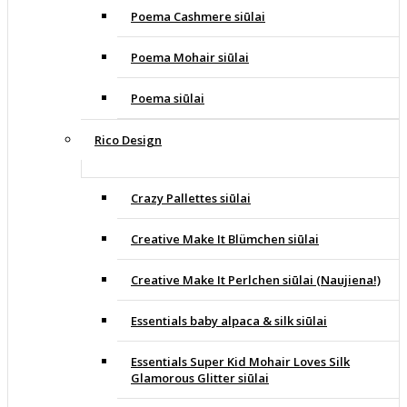
Poema Cashmere siūlai
Poema Mohair siūlai
Poema siūlai
Rico Design
Crazy Pallettes siūlai
Creative Make It Blümchen siūlai
Creative Make It Perlchen siūlai (Naujiena!)
Essentials baby alpaca & silk siūlai
Essentials Super Kid Mohair Loves Silk
Glamorous Glitter siūlai