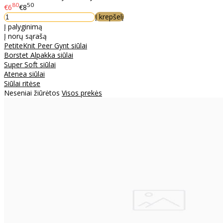
80
50
€6
€8
Į krepšelį
Į palyginimą
Į norų sąrašą
PetiteKnit Peer Gynt siūlai
Borstet Alpakka siūlai
Super Soft siūlai
Atenea siūlai
Siūlai ritėse
Neseniai žiūrėtos
Visos prekės