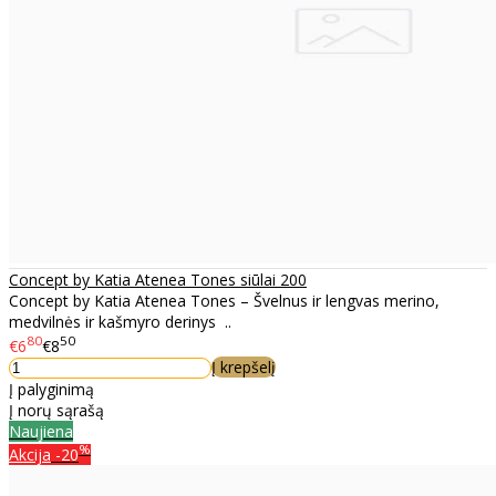
Concept by Katia Atenea Tones siūlai 200
Concept by Katia Atenea Tones – Švelnus ir lengvas merino,
medvilnės ir kašmyro derinys ..
80
50
€6
€8
Į krepšelį
Į palyginimą
Į norų sąrašą
Naujiena
%
Akcija
-20