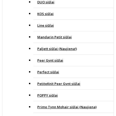
DUO siūlai
KOS siūlai
Line siūlai
Mandarin Petit siūlai
Paljett siūlai (Naujiena!)
Peer Gynt siūlai
Perfect siūlai
PetiteKnit Peer Gynt siūlai
POPPY siūlai
Primo Tynn Mohair siūlai (Naujiena)