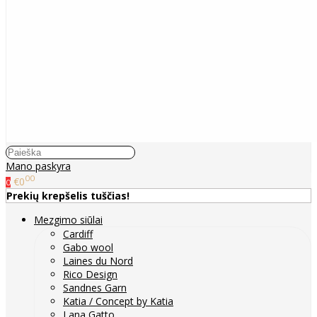
Mano paskyra
00
€0
0
Prekių krepšelis tuščias!
Mezgimo siūlai
Cardiff
Gabo wool
Laines du Nord
Rico Design
Sandnes Garn
Katia / Concept by Katia
Lana Gatto