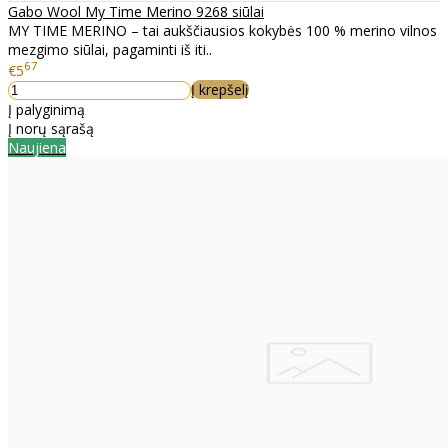
Gabo Wool My Time Merino 9268 siūlai
MY TIME MERINO – tai aukščiausios kokybės 100 % merino vilnos
mezgimo siūlai, pagaminti iš iti..
67
€5
Į krepšelį
Į palyginimą
Į norų sąrašą
Naujiena