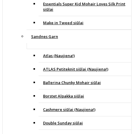
Essentials Super Kid Mohair Loves Silk Print
siūlai
Make in Tweed siūlai
Sandnes Garn
Atlas (Naujiena!)
ATLAS Petiteknit siūlai (Naujiena!)
Ballerina Chunky Mohair siūlai
Borstet Alpakka siūlai
Cashmere siūlai (Naujiena!)
Double Sunday siūlai