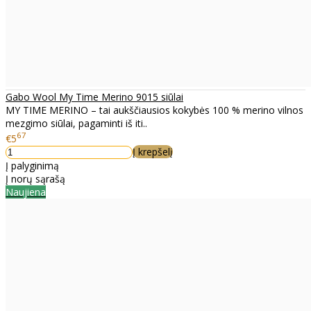
Gabo Wool My Time Merino 9015 siūlai
MY TIME MERINO – tai aukščiausios kokybės 100 % merino vilnos
mezgimo siūlai, pagaminti iš iti..
67
€5
Į krepšelį
Į palyginimą
Į norų sąrašą
Naujiena