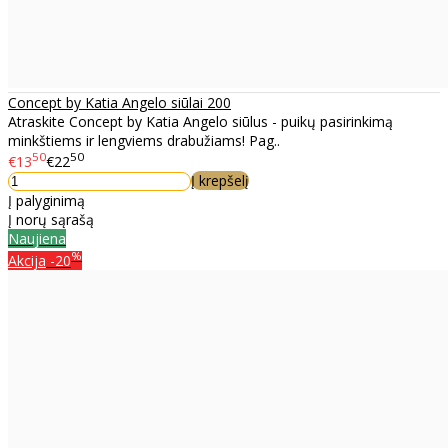
Concept by Katia Angelo siūlai 200
Atraskite Concept by Katia Angelo siūlus - puikų pasirinkimą
minkštiems ir lengviems drabužiams! Pag..
50
50
€13
€22
Į krepšelį
Į palyginimą
Į norų sąrašą
Naujiena
%
Akcija
-20