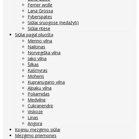
Ferner wolle
Lana Grossa
Fyberspates
Siūlai sruogose (nedažyti)
Siūlai ritėse
Siūlai pagal pluoštą
Merino vilna
Nailonas
Norvegiška vilna
Jako vilna
Šilkas
Kašmyras
Moheris
Kupranugario vilna
Alpakų vilna
Poliamidas
Medvilnė
Cukranendrė
Viskozė
Linas
Angora
Kojinių mezgimo siūlai
Mezgimo priemonės