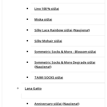
Lino 100 % siūlai
Miska siūlai
Silky Lace Rainbow siūlai (Naujiena!)
Silky Mohair siūlai
Symmetric Socks & More - Blossom siūlai
Symmetric Socks & More Degrade siūlai
(Naujiena!)
TAIMI SOCKS siūlai
Lana Gatto
Anniversary siūlai (Naujiena!)