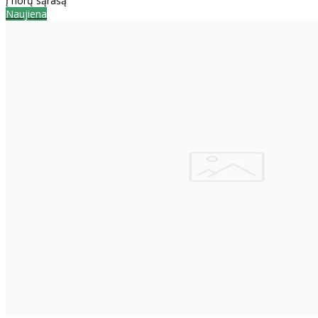
Į norų sąrašą
Naujiena