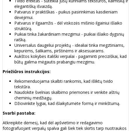
Tvido efektas - suteikia jūsų kūriniams tekstūros, kaimišką ir
elegantišką išvaizdą.
Patvarus ir praktiškas - puikus pasirinkimas kasdieniam
dėvėjimui.
Patvarus ir ilgaamžis - dėl viskozės mišinio ilgainiui išlaiko
struktūrą.
Puikiai tinka žakardiniam mezgimui - puikiai išlaiko dygsnių
raišką.
Universalus daugeliui projektų - idealiai tinka megztiniams,
kepurėms, šalikams, pirštinėms ir aksesuarams.
Aukštos kokybės itališki verpalai - pagaminti preciziškai, kad
būtų galima mėgautis prabangiu mezgimu.
Priežiūros instrukcijos:
Rekomenduojama skalbti rankomis, kad išliktų tvido
tekstūra.
Naudokite švelnias skalbimo priemones ir venkite aštrių
cheminių medžiagų.
Džiovinkite lygiai, kad išlaikytumėte formą ir minkštumą.
Svarbi pastaba:
Atkreipkite dėmesį, kad dėl apšvietimo ir redagavimo
fotografuojant verpalų spalva gali šiek tiek skirtis tarp nuotraukos