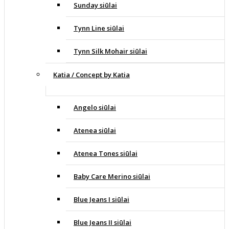
Sunday siūlai
Tynn Line siūlai
Tynn Silk Mohair siūlai
Katia / Concept by Katia
Angelo siūlai
Atenea siūlai
Atenea Tones siūlai
Baby Care Merino siūlai
Blue Jeans I siūlai
Blue Jeans II siūlai