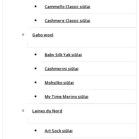
Cammello Classic siūlai
Cashmere Classic siūlai
Gabo wool
Baby Silk Yak siūlai
Cashmerini siūlai
Mohsilko siūlai
My Time Merino siūlai
Laines du Nord
Art Sock siūlai