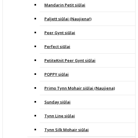
Mandarin Petit siūlai
Paljett siūlai (Naujiena!)
Peer Gynt siūlai
Perfect siūlai
PetiteKnit Peer Gynt siūlai
POPPY siūlai
Primo Tynn Mohair siūlai (Naujiena)
Sunday siūlai
Tynn Line siūlai
Tynn Silk Mohair siūlai