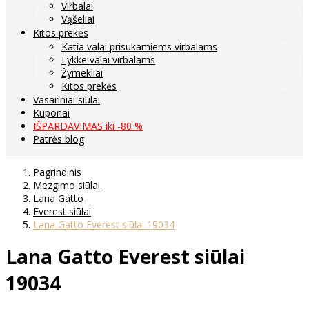
Virbalai
Vąšeliai
Kitos prekės
Katia valai prisukamiems virbalams
Lykke valai virbalams
Žymekliai
Kitos prekės
Vasariniai siūlai
Kuponai
IŠPARDAVIMAS iki -80 %
Patrės blog
Pagrindinis
Mezgimo siūlai
Lana Gatto
Everest siūlai
Lana Gatto Everest siūlai 19034
Lana Gatto Everest siūlai
19034