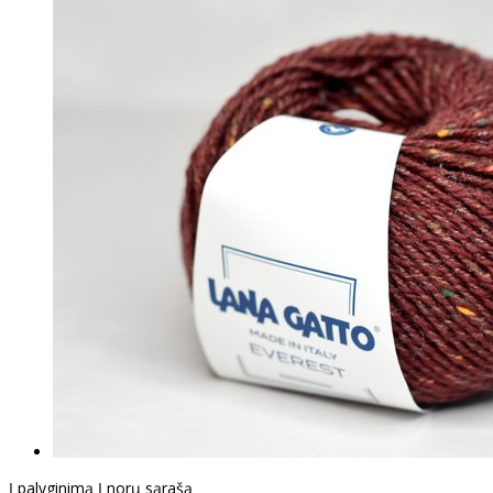
Į palyginimą
Į norų sąrašą