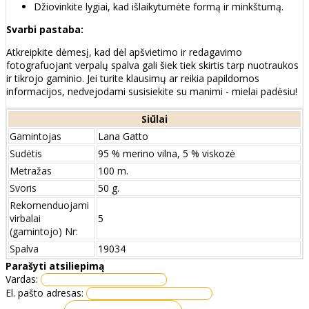
Džiovinkite lygiai, kad išlaikytumėte formą ir minkštumą.
Svarbi pastaba:
Atkreipkite dėmesį, kad dėl apšvietimo ir redagavimo
fotografuojant verpalų spalva gali šiek tiek skirtis tarp nuotraukos
ir tikrojo gaminio. Jei turite klausimų ar reikia papildomos
informacijos, nedvejodami susisiekite su manimi - mielai padėsiu!
Siūlai
Gamintojas
Lana Gatto
Sudėtis
95 % merino vilna, 5 % viskozė
Metražas
100 m.
Svoris
50 g.
Rekomenduojami
virbalai
5
(gamintojo) Nr:
Spalva
19034
Parašyti atsiliepimą
Vardas:
El. pašto adresas: