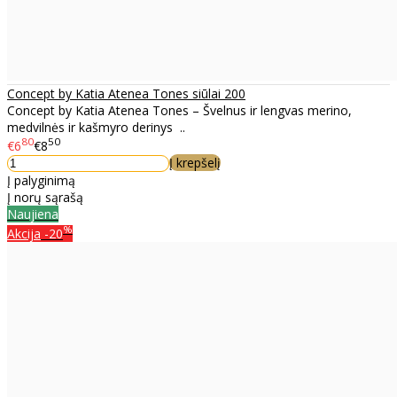
Concept by Katia Atenea Tones siūlai 200
Concept by Katia Atenea Tones – Švelnus ir lengvas merino,
medvilnės ir kašmyro derinys ..
80
50
€6
€8
Į krepšelį
Į palyginimą
Į norų sąrašą
Naujiena
%
Akcija
-20