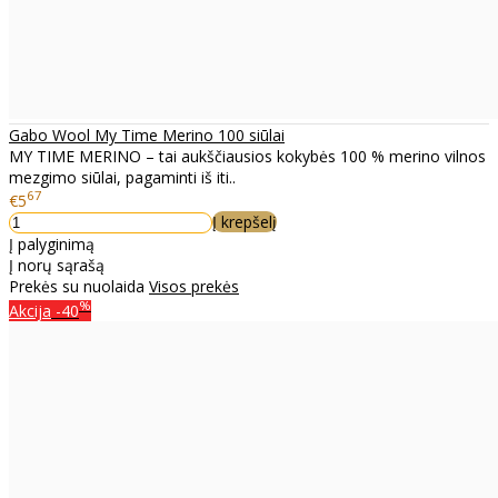
Gabo Wool My Time Merino 100 siūlai
MY TIME MERINO – tai aukščiausios kokybės 100 % merino vilnos
mezgimo siūlai, pagaminti iš iti..
67
€5
Į krepšelį
Į palyginimą
Į norų sąrašą
Prekės su nuolaida
Visos prekės
%
Akcija
-40