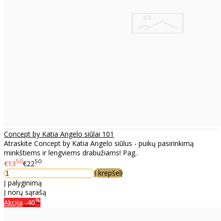
Concept by Katia Angelo siūlai 101
Atraskite Concept by Katia Angelo siūlus - puikų pasirinkimą
minkštiems ir lengviems drabužiams! Pag..
50
50
€13
€22
Į krepšelį
Į palyginimą
Į norų sąrašą
%
Akcija
-40