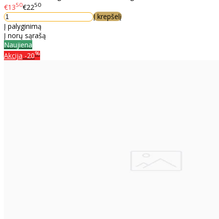
50
50
€13
€22
Į krepšelį
Į palyginimą
Į norų sąrašą
Naujiena
%
Akcija
-20