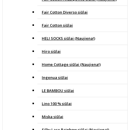
Fair Cotton Diverso siūlai
Fair Cotton siūlai
HELI SOCKS siūlai (Naujiena!)
Hiro siūlai
Home Cottage siūlai (Naujiena!)
Ingenua siūlai
LE BAMBOU siūlai
Lino 100 % siūlai
Miska siūlai
Silky Lace Rainbow siūlai (Naujiena!)