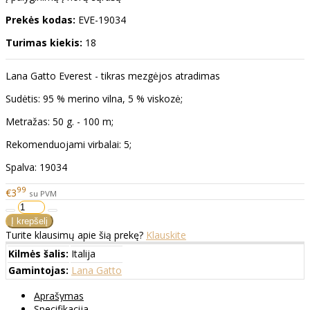
Prekės kodas:
EVE-19034
Turimas kiekis:
18
Lana Gatto Everest - tikras mezgėjos atradimas
Sudėtis: 95 % merino vilna, 5 % viskozė;
Metražas: 50 g. - 100 m;
Rekomenduojami virbalai: 5;
Spalva: 19034
99
€3
su PVM
Turite klausimų apie šią prekę?
Klauskite
Kilmės šalis:
Italija
Gamintojas:
Lana Gatto
Aprašymas
Specifikacija