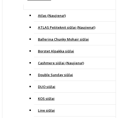
Atlas (Naujiena!)
ATLAS Petiteknit siūlai (Naujiena!)
Ballerina Chunky Mohair siūlai
Borstet Alpakka siūlai
Cashmere siūlai (Naujiena!)
Double Sunday siūlai
DUO siūlai
KOS siūlai
Line siūlai