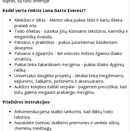
supras, ką turiu omenyje
Kodėl verta rinktis Lana Gatto Everest?
Minkštas ir šiltas - Merino vilna puikiai šildo ir kartu išlieka
pralaidi orui.
Tvido efektas - suteikia jūsų kūriniams tekstūros, kaimišką ir
elegantišką išvaizdą.
Patvarus ir praktiškas - puikus pasirinkimas kasdieniam
dėvėjimui.
Patvarus ir ilgaamžis - dėl viskozės mišinio ilgainiui išlaiko
struktūrą.
Puikiai tinka žakardiniam mezgimui - puikiai išlaiko dygsnių
raišką.
Universalus daugeliui projektų - idealiai tinka megztiniams,
kepurėms, šalikams, pirštinėms ir aksesuarams.
Aukštos kokybės itališki verpalai - pagaminti preciziškai, kad
būtų galima mėgautis prabangiu mezgimu.
Priežiūros instrukcijos:
Rekomenduojama skalbti rankomis, kad išliktų tvido
tekstūra.
Naudokite švelnias skalbimo priemones ir venkite aštrių
cheminių medžiagų.