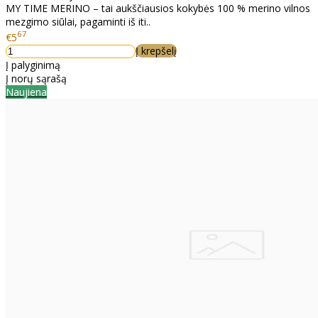
MY TIME MERINO – tai aukščiausios kokybės 100 % merino vilnos
mezgimo siūlai, pagaminti iš iti..
67
€5
Į krepšelį
Į palyginimą
Į norų sąrašą
Naujiena