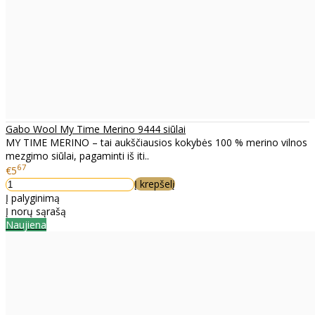
Gabo Wool My Time Merino 9444 siūlai
MY TIME MERINO – tai aukščiausios kokybės 100 % merino vilnos
mezgimo siūlai, pagaminti iš iti..
67
€5
Į krepšelį
Į palyginimą
Į norų sąrašą
Naujiena