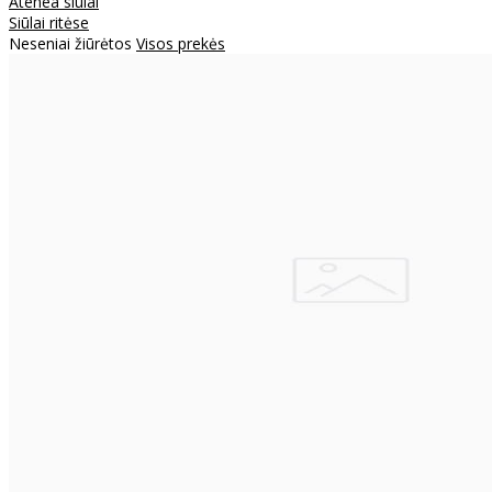
Atenea siūlai
Siūlai ritėse
Neseniai žiūrėtos
Visos prekės