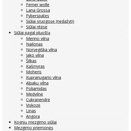
Ferner wolle
Lana Grossa
Fyberspates
Siūlai sruogose (nedažyti)
Siūlai ritėse
Siūlai pagal pluoštą
Merino vilna
Nailonas
Norvegiška vilna
Jako vilna
Šilkas
Kašmyras
Moheris
Kupranugario vilna
Alpakų vilna
Poliamidas
Medvilnė
Cukranendrė
Viskozė
Linas
Angora
Kojinių mezgimo siūlai
Mezgimo priemonės