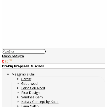
Mano paskyra
00
€0
0
Prekių krepšelis tuščias!
Mezgimo siūlai
Cardiff
Gabo wool
Laines du Nord
Rico Design
Sandnes Garn
Katia / Concept by Katia
Lana Gatto