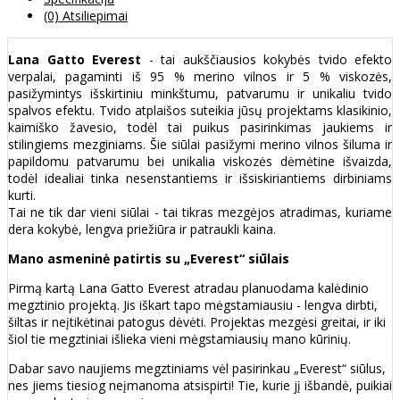
(0) Atsiliepimai
Lana Gatto Everest
- tai aukščiausios kokybės tvido efekto
verpalai, pagaminti iš 95 % merino vilnos ir 5 % viskozės,
pasižymintys išskirtiniu minkštumu, patvarumu ir unikaliu tvido
spalvos efektu. Tvido atplaišos suteikia jūsų projektams klasikinio,
kaimiško žavesio, todėl tai puikus pasirinkimas jaukiems ir
stilingiems mezginiams. Šie siūlai pasižymi merino vilnos šiluma ir
papildomu patvarumu bei unikalia viskozės dėmėtine išvaizda,
todėl idealiai tinka nesenstantiems ir išsiskiriantiems dirbiniams
kurti.
Tai ne tik dar vieni siūlai - tai tikras mezgėjos atradimas, kuriame
dera kokybė, lengva priežiūra ir patraukli kaina.
Mano asmeninė patirtis su „Everest“ siūlais
Pirmą kartą Lana Gatto Everest atradau planuodama kalėdinio
megztinio projektą. Jis iškart tapo mėgstamiausiu - lengva dirbti,
šiltas ir neįtikėtinai patogus dėvėti. Projektas mezgėsi greitai, ir iki
šiol tie megztiniai išlieka vieni mėgstamiausių mano kūrinių.
Dabar savo naujiems megztiniams vėl pasirinkau „Everest“ siūlus,
nes jiems tiesiog neįmanoma atsispirti! Tie, kurie jį išbandė, puikiai