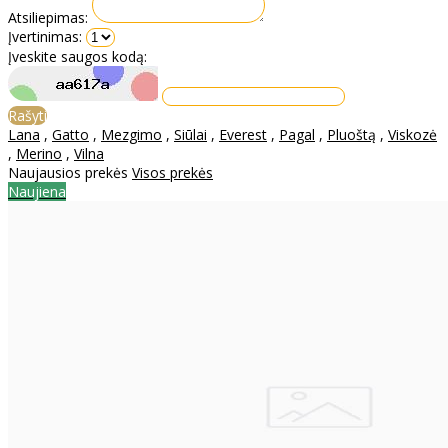
Atsiliepimas:
Įvertinimas:
Įveskite saugos kodą:
Rašyti
Lana
,
Gatto
,
Mezgimo
,
Siūlai
,
Everest
,
Pagal
,
Pluoštą
,
Viskozė
,
Merino
,
Vilna
Naujausios prekės
Visos prekės
Naujiena