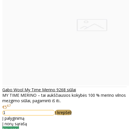
Gabo Wool My Time Merino 9268 siūlai
MY TIME MERINO – tai aukščiausios kokybės 100 % merino vilnos
mezgimo siūlai, pagaminti iš iti..
67
€5
Į krepšelį
Į palyginimą
Į norų sąrašą