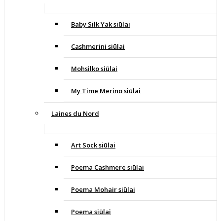
Baby Silk Yak siūlai
Cashmerini siūlai
Mohsilko siūlai
My Time Merino siūlai
Laines du Nord
Art Sock siūlai
Poema Cashmere siūlai
Poema Mohair siūlai
Poema siūlai