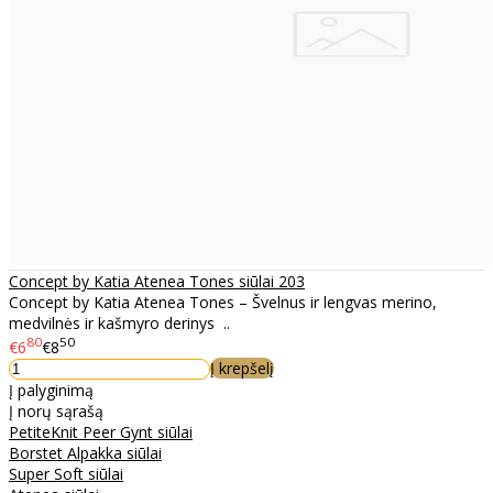
Concept by Katia Atenea Tones siūlai 203
Concept by Katia Atenea Tones – Švelnus ir lengvas merino,
medvilnės ir kašmyro derinys ..
80
50
€6
€8
Į krepšelį
Į palyginimą
Į norų sąrašą
PetiteKnit Peer Gynt siūlai
Borstet Alpakka siūlai
Super Soft siūlai