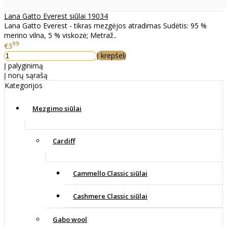
Lana Gatto Everest siūlai 19034
Lana Gatto Everest - tikras mezgėjos atradimas Sudėtis: 95 %
merino vilna, 5 % viskozė; Metraž..
99
€3
Į krepšelį
Į palyginimą
Į norų sąrašą
Kategorijos
Mezgimo siūlai
Cardiff
Cammello Classic siūlai
Cashmere Classic siūlai
Gabo wool