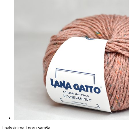
Į palyginimą
Į norų sąrašą