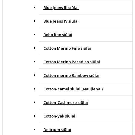
Blue Jeans III siūlai
Blue Jeans IV siūlai
Boho lino siūlai
Cotton Merino Fine siūlai
Cotton Merino Paradiso siūlai
Cotton merino Rainbow siūlai
Cotton-camel siūlai (Naujiena!)
Cotton-Cashmere siūlai
Cotton-yak siūlai
Delirium siūlai