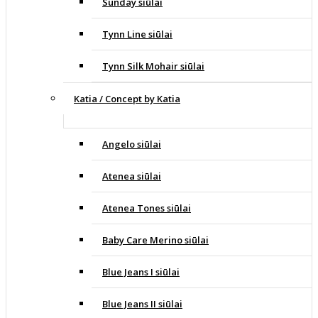
Sunday siūlai
Tynn Line siūlai
Tynn Silk Mohair siūlai
Katia / Concept by Katia
Angelo siūlai
Atenea siūlai
Atenea Tones siūlai
Baby Care Merino siūlai
Blue Jeans I siūlai
Blue Jeans II siūlai