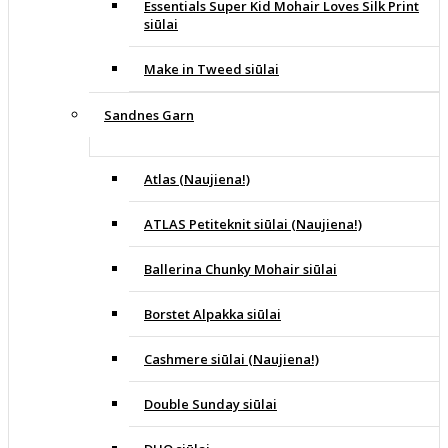
Essentials Super Kid Mohair Loves Silk Print
siūlai
Make in Tweed siūlai
Sandnes Garn
Atlas (Naujiena!)
ATLAS Petiteknit siūlai (Naujiena!)
Ballerina Chunky Mohair siūlai
Borstet Alpakka siūlai
Cashmere siūlai (Naujiena!)
Double Sunday siūlai