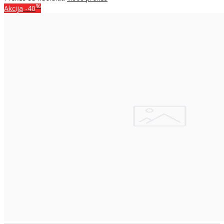
%
Akcija
-40