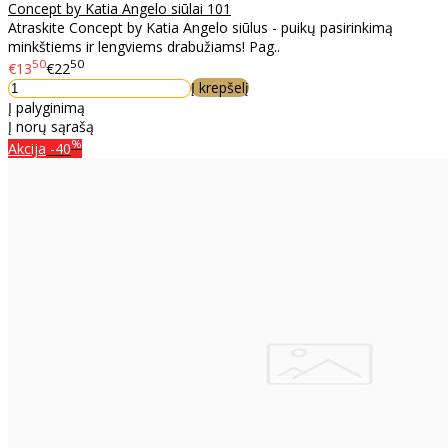
Concept by Katia Angelo siūlai 101
Atraskite Concept by Katia Angelo siūlus - puikų pasirinkimą
minkštiems ir lengviems drabužiams! Pag..
50
50
€13
€22
Į krepšelį
Į palyginimą
Į norų sąrašą
%
Akcija
-40