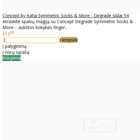
Concept by Katia Symmetric Socks & More - Degrade siūlai 54
Atraskite spalvų magiją su Concept Degradé Symmetric Socks &
More – aukštos kokybės finger..
95
€13
Į krepšelį
Į palyginimą
Į norų sąrašą
Naujiena