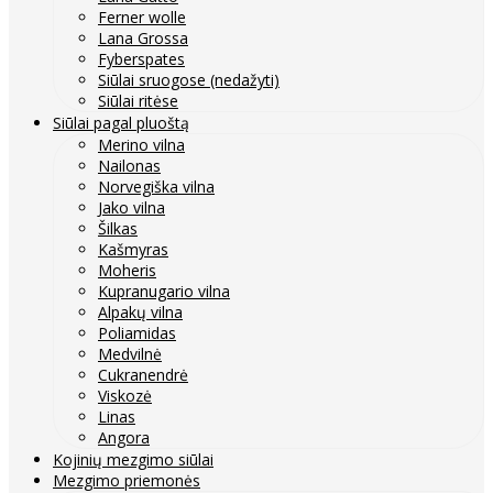
Ferner wolle
Lana Grossa
Fyberspates
Siūlai sruogose (nedažyti)
Siūlai ritėse
Siūlai pagal pluoštą
Merino vilna
Nailonas
Norvegiška vilna
Jako vilna
Šilkas
Kašmyras
Moheris
Kupranugario vilna
Alpakų vilna
Poliamidas
Medvilnė
Cukranendrė
Viskozė
Linas
Angora
Kojinių mezgimo siūlai
Mezgimo priemonės