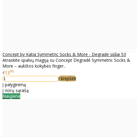
Concept by Katia Symmetric Socks & More - Degrade siūlai 53
Atraskite spalvų magiją su Concept Degradé Symmetric Socks &
More – aukštos kokybės finger..
95
€13
Į krepšelį
Į palyginimą
Į norų sąrašą
Naujiena