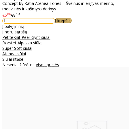
Concept by Katia Atenea Tones – Švelnus ir lengvas merino,
medvilnės ir kašmyro derinys ..
80
50
€6
€8
Į krepšelį
Į palyginimą
Į norų sąrašą
PetiteKnit Peer Gynt siūlai
Borstet Alpakka siūlai
Super Soft siūlai
Atenea siūlai
Siūlai ritėse
Neseniai žiūrėtos
Visos prekės