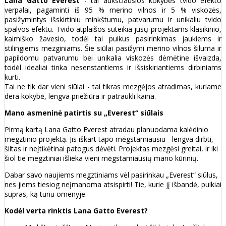
Lana Gatto Everest
- tai aukščiausios kokybės tvido efekto
verpalai, pagaminti iš 95 % merino vilnos ir 5 % viskozės,
pasižymintys išskirtiniu minkštumu, patvarumu ir unikaliu tvido
spalvos efektu. Tvido atplaišos suteikia jūsų projektams klasikinio,
kaimiško žavesio, todėl tai puikus pasirinkimas jaukiems ir
stilingiems mezginiams. Šie siūlai pasižymi merino vilnos šiluma ir
papildomu patvarumu bei unikalia viskozės dėmėtine išvaizda,
todėl idealiai tinka nesenstantiems ir išsiskiriantiems dirbiniams
kurti.
Tai ne tik dar vieni siūlai - tai tikras mezgėjos atradimas, kuriame
dera kokybė, lengva priežiūra ir patraukli kaina.
Mano asmeninė patirtis su „Everest“ siūlais
Pirmą kartą Lana Gatto Everest atradau planuodama kalėdinio
megztinio projektą. Jis iškart tapo mėgstamiausiu - lengva dirbti,
šiltas ir neįtikėtinai patogus dėvėti. Projektas mezgėsi greitai, ir iki
šiol tie megztiniai išlieka vieni mėgstamiausių mano kūrinių.
Dabar savo naujiems megztiniams vėl pasirinkau „Everest“ siūlus,
nes jiems tiesiog neįmanoma atsispirti! Tie, kurie jį išbandė, puikiai
supras, ką turiu omenyje
Kodėl verta rinktis Lana Gatto Everest?