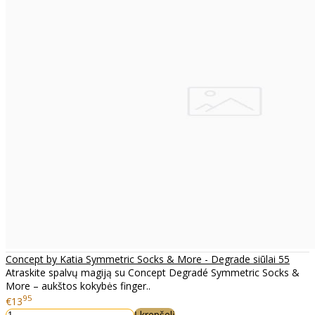
Concept by Katia Symmetric Socks & More - Degrade siūlai 55
Atraskite spalvų magiją su Concept Degradé Symmetric Socks &
More – aukštos kokybės finger..
95
€13
Į krepšelį