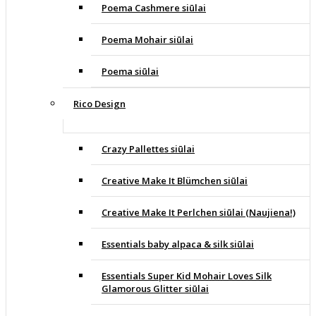
Poema Cashmere siūlai
Poema Mohair siūlai
Poema siūlai
Rico Design
Crazy Pallettes siūlai
Creative Make It Blümchen siūlai
Creative Make It Perlchen siūlai (Naujiena!)
Essentials baby alpaca & silk siūlai
Essentials Super Kid Mohair Loves Silk
Glamorous Glitter siūlai