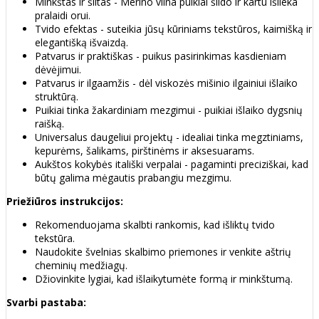
Minkštas ir šiltas - Merino vilna puikiai šildo ir kartu išlieka
pralaidi orui.
Tvido efektas - suteikia jūsų kūriniams tekstūros, kaimišką ir
elegantišką išvaizdą.
Patvarus ir praktiškas - puikus pasirinkimas kasdieniam
dėvėjimui.
Patvarus ir ilgaamžis - dėl viskozės mišinio ilgainiui išlaiko
struktūrą.
Puikiai tinka žakardiniam mezgimui - puikiai išlaiko dygsnių
raišką.
Universalus daugeliui projektų - idealiai tinka megztiniams,
kepurėms, šalikams, pirštinėms ir aksesuarams.
Aukštos kokybės itališki verpalai - pagaminti preciziškai, kad
būtų galima mėgautis prabangiu mezgimu.
Priežiūros instrukcijos:
Rekomenduojama skalbti rankomis, kad išliktų tvido
tekstūra.
Naudokite švelnias skalbimo priemones ir venkite aštrių
cheminių medžiagų.
Džiovinkite lygiai, kad išlaikytumėte formą ir minkštumą.
Svarbi pastaba: