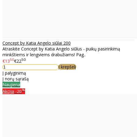
Concept by Katia Angelo siūlai 200
Atraskite Concept by Katia Angelo siūlus - puikų pasirinkimą
minkštiems ir lengviems drabužiams! Pag..
50
50
€13
€22
Į krepšelį
Į palyginimą
Į norų sąrašą
Naujiena
%
Akcija
-20