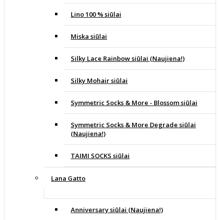
Lino 100 % siūlai
Miska siūlai
Silky Lace Rainbow siūlai (Naujiena!)
Silky Mohair siūlai
Symmetric Socks & More - Blossom siūlai
Symmetric Socks & More Degrade siūlai
(Naujiena!)
TAIMI SOCKS siūlai
Lana Gatto
Anniversary siūlai (Naujiena!)