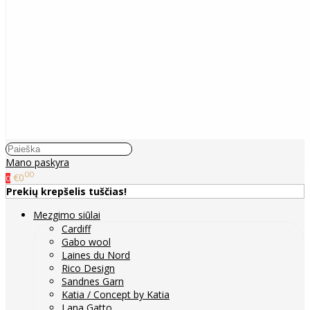
Mano paskyra
00
€0
0
Prekių krepšelis tuščias!
Mezgimo siūlai
Cardiff
Gabo wool
Laines du Nord
Rico Design
Sandnes Garn
Katia / Concept by Katia
Lana Gatto