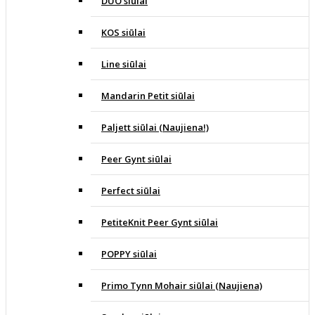
DUO siūlai
KOS siūlai
Line siūlai
Mandarin Petit siūlai
Paljett siūlai (Naujiena!)
Peer Gynt siūlai
Perfect siūlai
PetiteKnit Peer Gynt siūlai
POPPY siūlai
Primo Tynn Mohair siūlai (Naujiena)