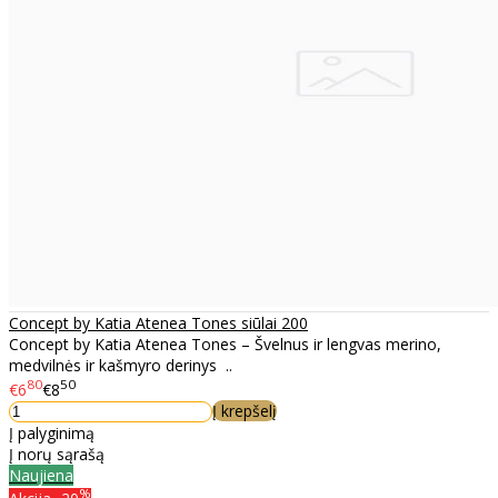
Concept by Katia Atenea Tones siūlai 200
Concept by Katia Atenea Tones – Švelnus ir lengvas merino,
medvilnės ir kašmyro derinys ..
80
50
€6
€8
Į krepšelį
Į palyginimą
Į norų sąrašą
Naujiena
%