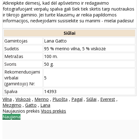
Atkreipkite dėmesį, kad dėl apšvietimo ir redagavimo
fotografuojant verpalų spalva gali šiek tiek skirtis tarp nuotraukos
ir tikrojo gaminio. Jei turite klausimų ar reikia papildomos
informacijos, nedvejodami susisiekite su manimi - mielai padėsiu!
Siūlai
Gamintojas
Lana Gatto
Sudėtis
95 % merino vilna, 5 % viskozė
Metražas
100 m.
Svoris
50 g.
Rekomenduojami
virbalai
5
(gamintojo) Nr:
Spalva
14393
Vilna
,
Viskozė
,
Merino
,
Pluoštą
,
Pagal
,
Siūlai
,
Everest
,
Mezgimo
,
Gatto
,
Lana
Naujausios prekės
Visos prekės
Naujiena