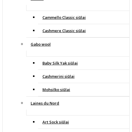
Cammello Classic siūlai
Cashmere Classic siūlai
Gabo wool
Baby Silk Yak siūlai
Cashmerini siūlai
Mohsilko siūlai
Laines du Nord
Art Sock siūlai