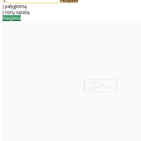
Į palyginimą
Į norų sąrašą
Naujiena