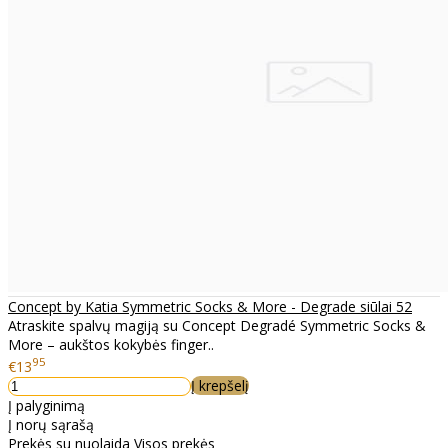
Concept by Katia Symmetric Socks & More - Degrade siūlai 52
Atraskite spalvų magiją su Concept Degradé Symmetric Socks &
More – aukštos kokybės finger..
95
€13
Į krepšelį
Į palyginimą
Į norų sąrašą
Prekės su nuolaida
Visos prekės