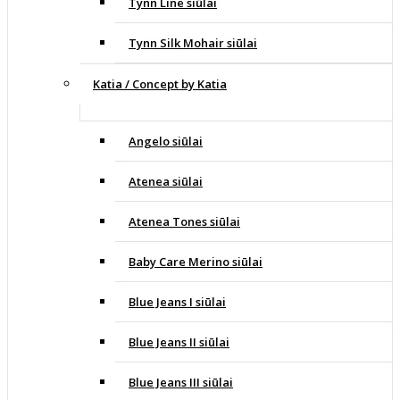
Tynn Line siūlai
Tynn Silk Mohair siūlai
Katia / Concept by Katia
Angelo siūlai
Atenea siūlai
Atenea Tones siūlai
Baby Care Merino siūlai
Blue Jeans I siūlai
Blue Jeans II siūlai
Blue Jeans III siūlai