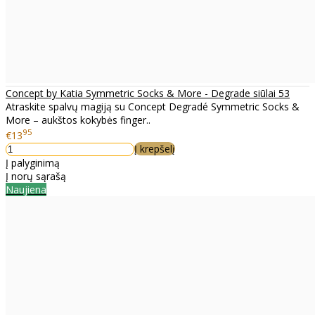
Concept by Katia Symmetric Socks & More - Degrade siūlai 53
Atraskite spalvų magiją su Concept Degradé Symmetric Socks &
More – aukštos kokybės finger..
95
€13
Į krepšelį
Į palyginimą
Į norų sąrašą
Naujiena