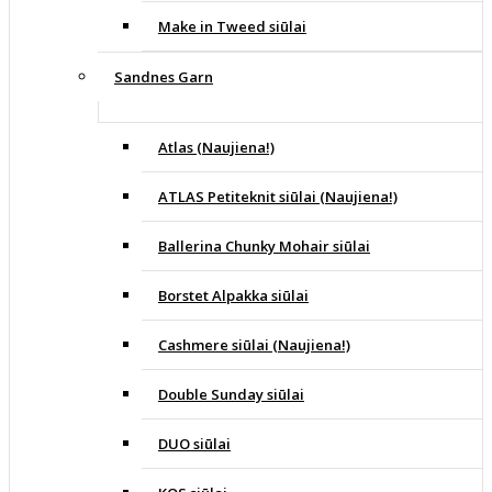
Make in Tweed siūlai
Sandnes Garn
Atlas (Naujiena!)
ATLAS Petiteknit siūlai (Naujiena!)
Ballerina Chunky Mohair siūlai
Borstet Alpakka siūlai
Cashmere siūlai (Naujiena!)
Double Sunday siūlai
DUO siūlai