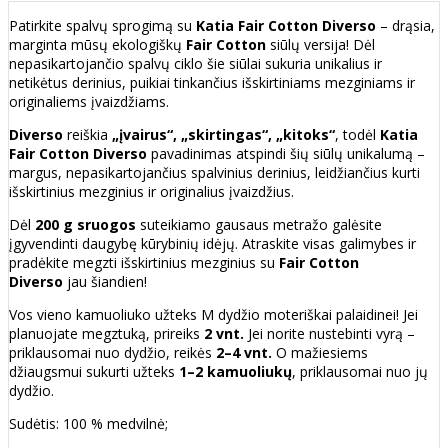
Patirkite spalvų sprogimą su
Katia Fair Cotton Diverso
– drąsia,
marginta mūsų ekologiškų
Fair Cotton
siūlų versija! Dėl
nepasikartojančio spalvų ciklo šie siūlai sukuria unikalius ir
netikėtus derinius, puikiai tinkančius išskirtiniams mezginiams ir
originaliems įvaizdžiams.
Diverso
reiškia
„įvairus“, „skirtingas“, „kitoks“
, todėl
Katia
Fair Cotton Diverso
pavadinimas atspindi šių siūlų unikalumą –
margus, nepasikartojančius spalvinius derinius, leidžiančius kurti
išskirtinius mezginius ir originalius įvaizdžius.
Dėl
200 g sruogos
suteikiamo gausaus metražo galėsite
įgyvendinti daugybę kūrybinių idėjų. Atraskite visas galimybes ir
pradėkite megzti išskirtinius mezginius su
Fair Cotton
Diverso
jau šiandien!
Vos vieno kamuoliuko užteks M dydžio moteriškai palaidinei! Jei
planuojate megztuką, prireiks
2 vnt.
Jei norite nustebinti vyrą –
priklausomai nuo dydžio, reikės
2–4 vnt.
O mažiesiems
džiaugsmui sukurti užteks
1–2 kamuoliukų
, priklausomai nuo jų
dydžio.
Sudėtis: 100 % medvilnė;