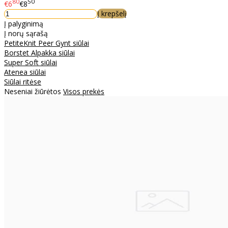
80
50
€6
€8
Į krepšelį
Į palyginimą
Į norų sąrašą
PetiteKnit Peer Gynt siūlai
Borstet Alpakka siūlai
Super Soft siūlai
Atenea siūlai
Siūlai ritėse
Neseniai žiūrėtos
Visos prekės