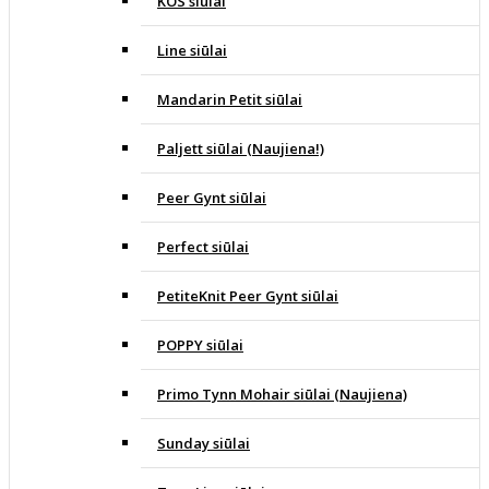
KOS siūlai
Line siūlai
Mandarin Petit siūlai
Paljett siūlai (Naujiena!)
Peer Gynt siūlai
Perfect siūlai
PetiteKnit Peer Gynt siūlai
POPPY siūlai
Primo Tynn Mohair siūlai (Naujiena)
Sunday siūlai