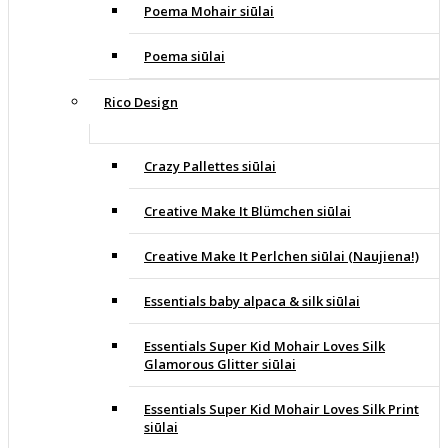
Poema Mohair siūlai
Poema siūlai
Rico Design
Crazy Pallettes siūlai
Creative Make It Blümchen siūlai
Creative Make It Perlchen siūlai (Naujiena!)
Essentials baby alpaca & silk siūlai
Essentials Super Kid Mohair Loves Silk
Glamorous Glitter siūlai
Essentials Super Kid Mohair Loves Silk Print
siūlai