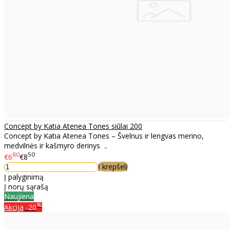
Concept by Katia Atenea Tones siūlai 200
Concept by Katia Atenea Tones – Švelnus ir lengvas merino,
medvilnės ir kašmyro derinys ..
80
50
€6
€8
Į krepšelį
Į palyginimą
Į norų sąrašą
Naujiena
%
Akcija
-20