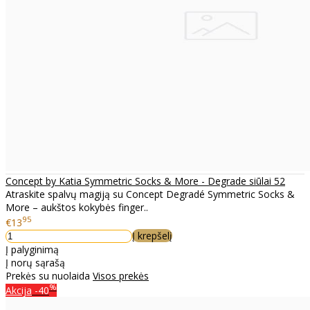
Concept by Katia Symmetric Socks & More - Degrade siūlai 52
Atraskite spalvų magiją su Concept Degradé Symmetric Socks &
More – aukštos kokybės finger..
95
€13
Į krepšelį
Į palyginimą
Į norų sąrašą
Prekės su nuolaida
Visos prekės
%
Akcija
-40