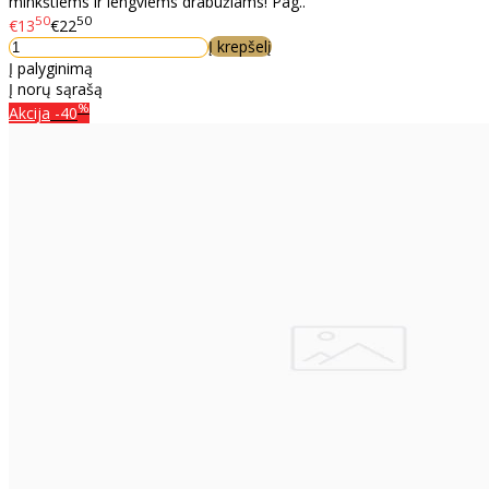
minkštiems ir lengviems drabužiams! Pag..
50
50
€13
€22
Į krepšelį
Į palyginimą
Į norų sąrašą
%
Akcija
-40