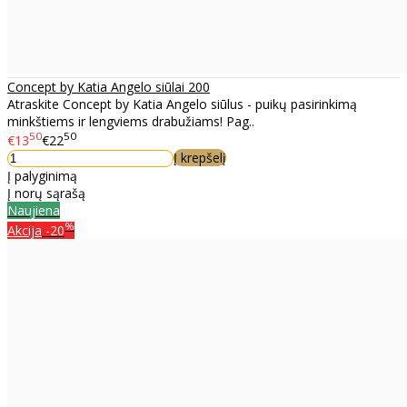
Concept by Katia Angelo siūlai 200
Atraskite Concept by Katia Angelo siūlus - puikų pasirinkimą
minkštiems ir lengviems drabužiams! Pag..
50
50
€13
€22
Į krepšelį
Į palyginimą
Į norų sąrašą
Naujiena
%
Akcija
-20