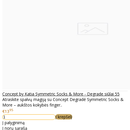
Concept by Katia Symmetric Socks & More - Degrade siūlai 55
Atraskite spalvų magiją su Concept Degradé Symmetric Socks &
More – aukštos kokybės finger..
95
€13
Į krepšelį
Į palyginimą
Į norų sąrašą