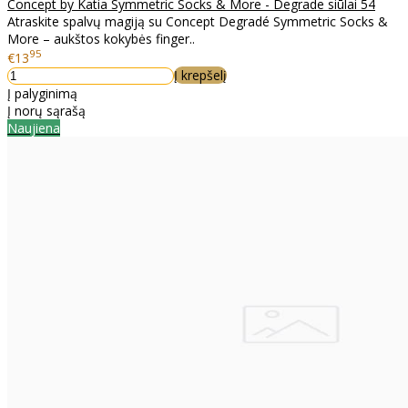
Concept by Katia Symmetric Socks & More - Degrade siūlai 54
Atraskite spalvų magiją su Concept Degradé Symmetric Socks &
More – aukštos kokybės finger..
95
€13
Į krepšelį
Į palyginimą
Į norų sąrašą
Naujiena