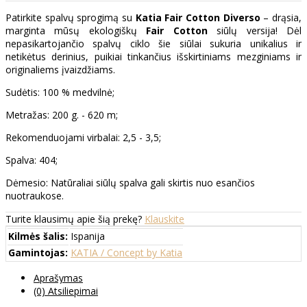
Patirkite spalvų sprogimą su
Katia Fair Cotton Diverso
– drąsia,
marginta mūsų ekologiškų
Fair Cotton
siūlų versija! Dėl
nepasikartojančio spalvų ciklo šie siūlai sukuria unikalius ir
netikėtus derinius, puikiai tinkančius išskirtiniams mezginiams ir
originaliems įvaizdžiams.
Sudėtis: 100 % medvilnė;
Metražas: 200 g. - 620 m;
Rekomenduojami virbalai: 2,5 - 3,5;
Spalva: 404;
Dėmesio: Natūraliai siūlų spalva gali skirtis nuo esančios
nuotraukose.
Turite klausimų apie šią prekę?
Klauskite
Kilmės šalis:
Ispanija
Gamintojas:
KATIA / Concept by Katia
Aprašymas
(0) Atsiliepimai