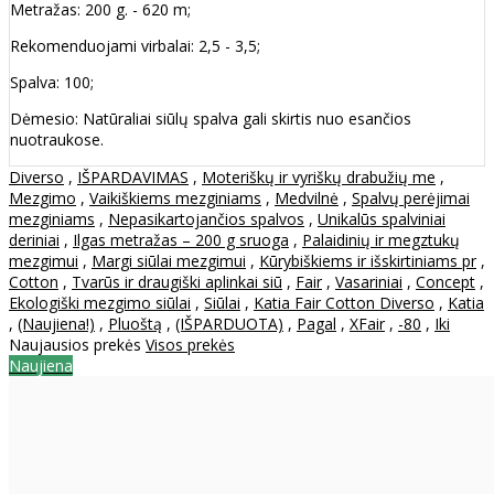
Metražas: 200 g. - 620 m;
Rekomenduojami virbalai: 2,5 - 3,5;
Spalva: 100;
Dėmesio: Natūraliai siūlų spalva gali skirtis nuo esančios
nuotraukose.
Diverso
,
IŠPARDAVIMAS
,
Moteriškų ir vyriškų drabužių me
,
Mezgimo
,
Vaikiškiems mezginiams
,
Medvilnė
,
Spalvų perėjimai
mezginiams
,
Nepasikartojančios spalvos
,
Unikalūs spalviniai
deriniai
,
Ilgas metražas – 200 g sruoga
,
Palaidinių ir megztukų
mezgimui
,
Margi siūlai mezgimui
,
Kūrybiškiems ir išskirtiniams pr
,
Cotton
,
Tvarūs ir draugiški aplinkai siū
,
Fair
,
Vasariniai
,
Concept
,
Ekologiški mezgimo siūlai
,
Siūlai
,
Katia Fair Cotton Diverso
,
Katia
,
(Naujiena!)
,
Pluoštą
,
(IŠPARDUOTA)
,
Pagal
,
XFair
,
-80
,
Iki
Naujausios prekės
Visos prekės
Naujiena