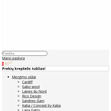
Mano paskyra
00
€0
0
Prekių krepšelis tuščias!
Mezgimo siūlai
Cardiff
Gabo wool
Laines du Nord
Rico Design
Sandnes Garn
Katia / Concept by Katia
Lana Gatto