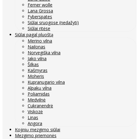
Ferner wolle
Lana Grossa
Fyberspates
Siūlai sruogose (nedažyti)
Siūlai ritėse
Siūlai pagal pluoštą
Merino vilna
Nailonas
Norvegiška vilna
Jako vilna
Šilkas
Kašmyras
Moheris
Kupranugario vilna
Alpakų vilna
Poliamidas
Medvilnė
Cukranendrė
Viskozė
Linas
Angora
Kojinių mezgimo siūlai
Mezgimo priemonės