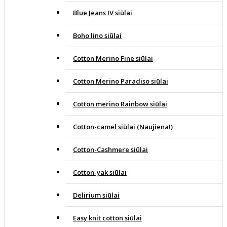
Blue Jeans IV siūlai
Boho lino siūlai
Cotton Merino Fine siūlai
Cotton Merino Paradiso siūlai
Cotton merino Rainbow siūlai
Cotton-camel siūlai (Naujiena!)
Cotton-Cashmere siūlai
Cotton-yak siūlai
Delirium siūlai
Easy knit cotton siūlai