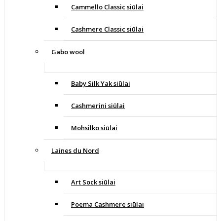
Cammello Classic siūlai
Cashmere Classic siūlai
Gabo wool
Baby Silk Yak siūlai
Cashmerini siūlai
Mohsilko siūlai
Laines du Nord
Art Sock siūlai
Poema Cashmere siūlai