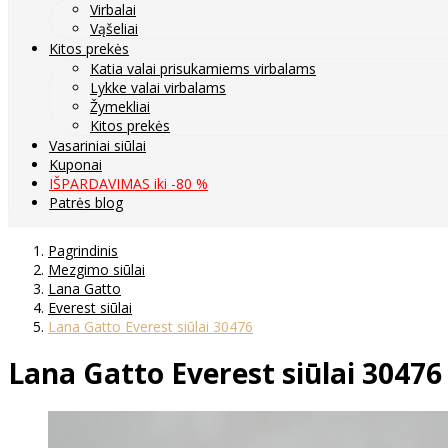
Virbalai
Vąšeliai
Kitos prekės
Katia valai prisukamiems virbalams
Lykke valai virbalams
Žymekliai
Kitos prekės
Vasariniai siūlai
Kuponai
IŠPARDAVIMAS iki -80 %
Patrės blog
Pagrindinis
Mezgimo siūlai
Lana Gatto
Everest siūlai
Lana Gatto Everest siūlai 30476
Lana Gatto Everest siūlai 30476