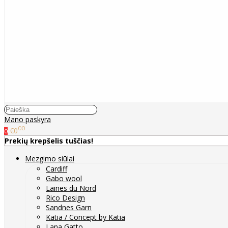
Mano paskyra
00
€0
0
Prekių krepšelis tuščias!
Mezgimo siūlai
Cardiff
Gabo wool
Laines du Nord
Rico Design
Sandnes Garn
Katia / Concept by Katia
Lana Gatto