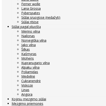
Ferner wolle
Lana Grossa
Fyberspates
Siūlai sruogose (nedažyti)
Siūlai ritėse
Siūlai pagal pluoštą
Merino vilna
Nailonas
Norvegiška vilna
Jako vilna
Šilkas
Kašmyras
Moheris
Kupranugario vilna
Alpakų vilna
Poliamidas
Medvilnė
Cukranendrė
Viskozė
Linas
Angora
Kojinių mezgimo siūlai
Mezgimo priemonės