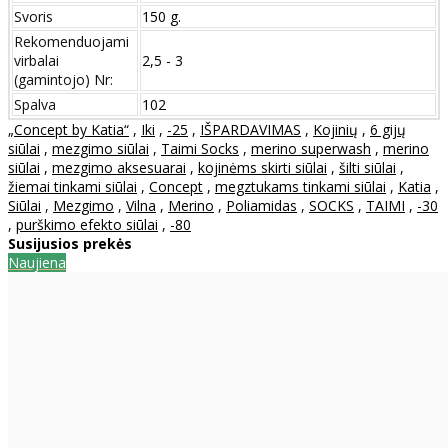
Svoris
150 g.
Rekomenduojami
virbalai
2,5 - 3
(gamintojo) Nr:
Spalva
102
„Concept by Katia“
,
Iki
,
-25
,
IŠPARDAVIMAS
,
Kojinių
,
6 gijų
siūlai
,
mezgimo siūlai
,
Taimi Socks
,
merino superwash
,
merino
siūlai
,
mezgimo aksesuarai
,
kojinėms skirti siūlai
,
šilti siūlai
,
žiemai tinkami siūlai
,
Concept
,
megztukams tinkami siūlai
,
Katia
,
Siūlai
,
Mezgimo
,
Vilna
,
Merino
,
Poliamidas
,
SOCKS
,
TAIMI
,
-30
,
purškimo efekto siūlai
,
-80
Susijusios prekės
Naujiena