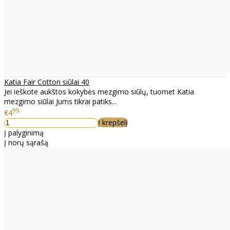
Katia Fair Cotton siūlai 40
Jei ieškote aukštos kokybės mezgimo siūlų, tuomet Katia
mezgimo siūlai Jums tikrai patiks...
95
€4
Į krepšelį
Į palyginimą
Į norų sąrašą