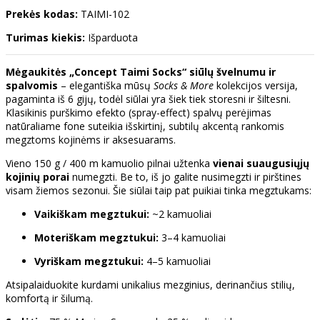
Prekės kodas:
TAIMI-102
Turimas kiekis:
Išparduota
Mėgaukitės „Concept Taimi Socks“ siūlų švelnumu ir
spalvomis
– elegantiška mūsų
Socks & More
kolekcijos versija,
pagaminta iš 6 gijų, todėl siūlai yra šiek tiek storesni ir šiltesni.
Klasikinis purškimo efekto (spray-effect) spalvų perėjimas
natūraliame fone suteikia išskirtinį, subtilų akcentą rankomis
megztoms kojinėms ir aksesuarams.
Vieno 150 g / 400 m kamuolio pilnai užtenka
vienai suaugusiųjų
kojinių porai
numegzti. Be to, iš jo galite nusimegzti ir pirštines
visam žiemos sezonui. Šie siūlai taip pat puikiai tinka megztukams:
Vaikiškam megztukui:
~2 kamuoliai
Moteriškam megztukui:
3–4 kamuoliai
Vyriškam megztukui:
4–5 kamuoliai
Atsipalaiduokite kurdami unikalius mezginius, derinančius stilių,
komfortą ir šilumą.