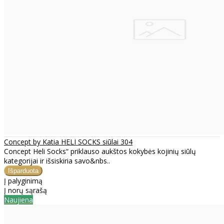
Concept by Katia HELI SOCKS siūlai 304
Concept Heli Socks“ priklauso aukštos kokybės kojinių siūlų
kategorijai ir išsiskiria savo&nbs..
Į palyginimą
Į norų sąrašą
Naujiena