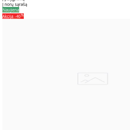
Į norų sąrašą
Naujiena
%
Akcija
-40