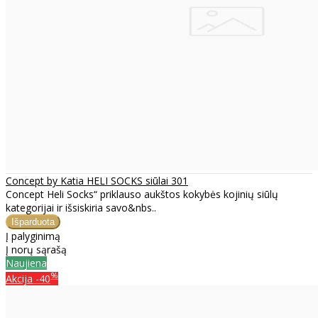
Concept by Katia HELI SOCKS siūlai 301
Concept Heli Socks“ priklauso aukštos kokybės kojinių siūlų
kategorijai ir išsiskiria savo&nbs..
Į palyginimą
Į norų sąrašą
Naujiena
%
Akcija
-40