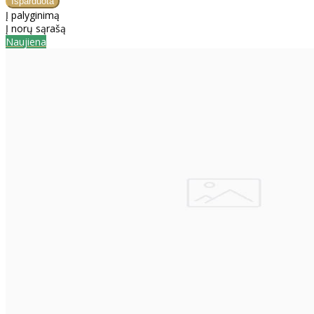
Į palyginimą
Į norų sąrašą
Naujiena