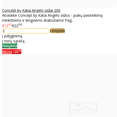
Concept by Katia Angelo siūlai 200
Atraskite Concept by Katia Angelo siūlus - puikų pasirinkimą
minkštiems ir lengviems drabužiams! Pag..
50
50
€13
€22
Į krepšelį
Į palyginimą
Į norų sąrašą
Naujiena
%
Akcija
-20