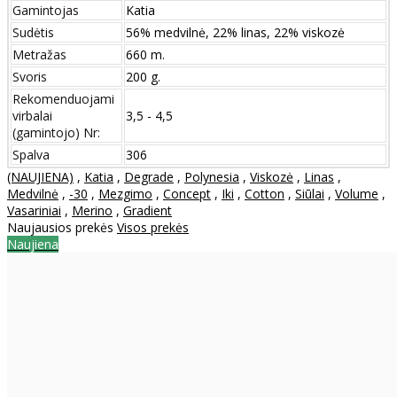
Gamintojas
Katia
Sudėtis
56% medvilnė, 22% linas, 22% viskozė
Metražas
660 m.
Svoris
200 g.
Rekomenduojami
virbalai
3,5 - 4,5
(gamintojo) Nr:
Spalva
306
(NAUJIENA)
,
Katia
,
Degrade
,
Polynesia
,
Viskozė
,
Linas
,
Medvilnė
,
-30
,
Mezgimo
,
Concept
,
Iki
,
Cotton
,
Siūlai
,
Volume
,
Vasariniai
,
Merino
,
Gradient
Naujausios prekės
Visos prekės
Naujiena