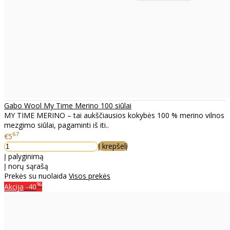
Gabo Wool My Time Merino 100 siūlai
MY TIME MERINO – tai aukščiausios kokybės 100 % merino vilnos
mezgimo siūlai, pagaminti iš iti..
67
€5
Į krepšelį
Į palyginimą
Į norų sąrašą
Prekės su nuolaida
Visos prekės
%
Akcija
-40