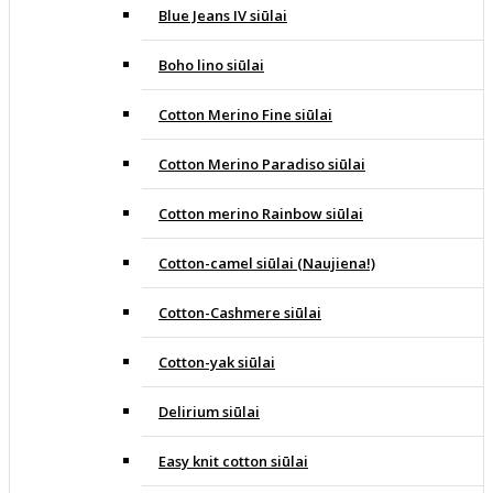
Blue Jeans IV siūlai
Boho lino siūlai
Cotton Merino Fine siūlai
Cotton Merino Paradiso siūlai
Cotton merino Rainbow siūlai
Cotton-camel siūlai (Naujiena!)
Cotton-Cashmere siūlai
Cotton-yak siūlai
Delirium siūlai
Easy knit cotton siūlai