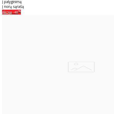
Į palyginimą
Į norų sąrašą
%
Akcija
-40