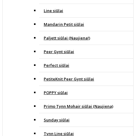
Line siūlai
Mandarin Petit siūlai
Paljett siūlai (Naujiena!)
Peer Gynt siūlai
Perfect siūlai
PetiteKnit Peer Gynt siūlai
POPPY siūlai
Primo Tynn Mohair siūlai (Naujiena)
Sunday siūlai
Tynn Line siūlai