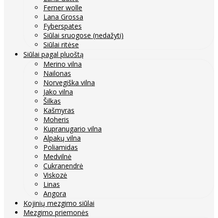
Ferner wolle
Lana Grossa
Fyberspates
Siūlai sruogose (nedažyti)
Siūlai ritėse
Siūlai pagal pluoštą
Merino vilna
Nailonas
Norvegiška vilna
Jako vilna
Šilkas
Kašmyras
Moheris
Kupranugario vilna
Alpakų vilna
Poliamidas
Medvilnė
Cukranendrė
Viskozė
Linas
Angora
Kojinių mezgimo siūlai
Mezgimo priemonės