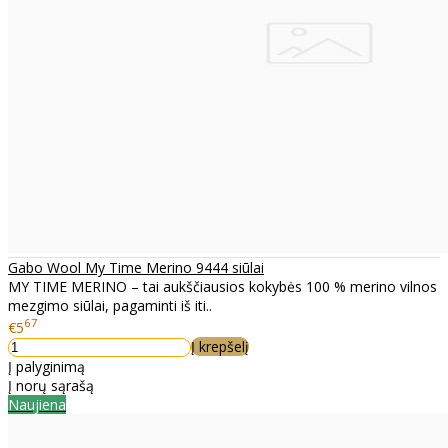
Gabo Wool My Time Merino 9444 siūlai
MY TIME MERINO – tai aukščiausios kokybės 100 % merino vilnos
mezgimo siūlai, pagaminti iš iti..
67
€5
Į krepšelį
Į palyginimą
Į norų sąrašą
Naujiena