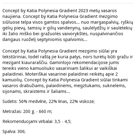
Concept by Katia Polynesia Gradient 2023 metų vasaros
naujiena. Concept by Katia Polynesia Gradient mezgimo
siūluose telpa visos gamtos spalvos... nuo margaspalvių, ryškių
gėlių pievų, tamsių ir gilių vandenynų, saulėlydžių ir saulėtekių
iki žalio miško bei gražuolės vaivorykštės, nuspalvinančios
dangaus ruoželį septyniomis spalvomis...
Concept by Katia Polynesia Gradient mezgimo siūlai yra
tekstūriniai, todėl raštą jie kuria patys, nors turėtų būti gražu ir
mezgant kiauraraščiu. Gamintojo rekomendacijose jums
tereiks vieno kamuoliuko vasariniam šalikui ar vaikiškai
palaidinei. Moteriškai vasarinei palaidinei reikėtų apie 2
kamuolių. Concept by Katia Polynesia Gradient siūlai tinkami
vasaros drabužiams, palaidinėms, megztukams, suknelėms,
sijonams, skraistėms ir šaliams...
Sudėtis: 56% medvilnė, 22% linas, 22% viskozė;
Metražas: 200 g. - 660 m;
Rekomenduojami virbalai: 3,5 - 4,5;
Spalva: 306;