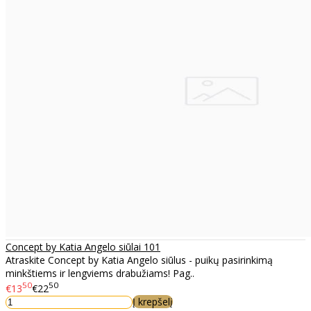
Concept by Katia Angelo siūlai 101
Atraskite Concept by Katia Angelo siūlus - puikų pasirinkimą
minkštiems ir lengviems drabužiams! Pag..
50
50
€13
€22
Į krepšelį