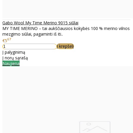
Gabo Wool My Time Merino 9015 siūlai
MY TIME MERINO – tai aukščiausios kokybės 100 % merino vilnos
mezgimo siūlai, pagaminti iš iti..
67
€5
Į krepšelį
Į palyginimą
Į norų sąrašą
Naujiena