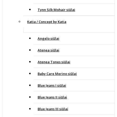
Tynn Silk Mohair siūlai
Katia / Concept by Katia
Angelo siūlai
Atenea siūlai
Atenea Tones siūlai
Baby Care Merino siūlai
Blue Jeans I siūlai
Blue Jeans II siūlai
Blue Jeans III siūlai