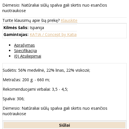
Dėmesio: Natūraliai siūlų spalva gali skirtis nuo esančios
nuotraukose
Turite klausimų apie šią prekę?
Klauskite
Kilmės šalis:
Ispanija
Gamintojas:
KATIA / Concept by Katia
Aprašymas
Specifikacija
(0) Atsiliepimai
Sudėtis: 56% medvilnė, 22% linas, 22% viskozė;
Metražas: 200 g. - 660 m;
Rekomenduojami virbalai: 3,5 - 4,5;
Spalva: 306;
Dėmesio: Natūraliai siūlų spalva gali skirtis nuo esančios
nuotraukose
Siūlai