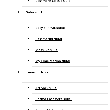
Cashmere Classic siūlai
Gabo wool
Baby Silk Yak siūlai
Cashmerini siūlai
Mohsilko siūlai
My Time Merino siūlai
Laines du Nord
Art Sock siūlai
Poema Cashmere siūlai