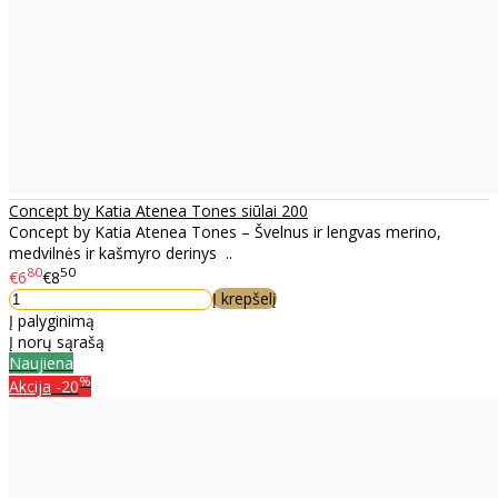
Concept by Katia Atenea Tones siūlai 200
Concept by Katia Atenea Tones – Švelnus ir lengvas merino,
medvilnės ir kašmyro derinys ..
80
50
€6
€8
Į krepšelį
Į palyginimą
Į norų sąrašą
Naujiena
%
Akcija
-20