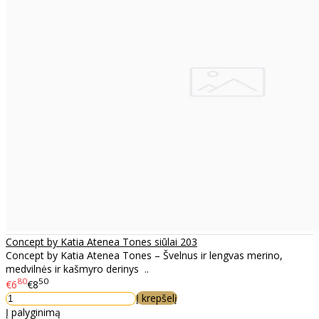
Concept by Katia Atenea Tones siūlai 203
Concept by Katia Atenea Tones – Švelnus ir lengvas merino,
medvilnės ir kašmyro derinys ..
80
50
€6
€8
Į krepšelį
Į palyginimą