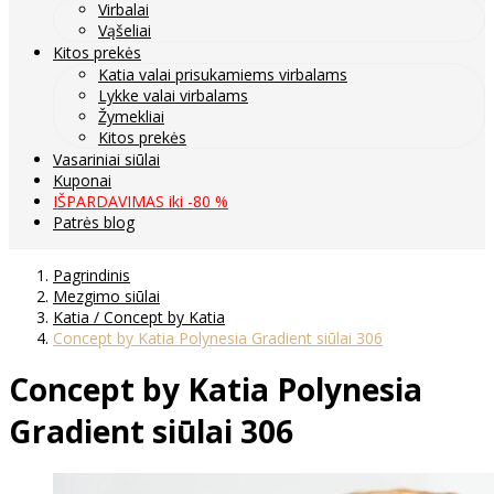
Virbalai
Vąšeliai
Kitos prekės
Katia valai prisukamiems virbalams
Lykke valai virbalams
Žymekliai
Kitos prekės
Vasariniai siūlai
Kuponai
IŠPARDAVIMAS iki -80 %
Patrės blog
Pagrindinis
Mezgimo siūlai
Katia / Concept by Katia
Concept by Katia Polynesia Gradient siūlai 306
Concept by Katia Polynesia
Gradient siūlai 306