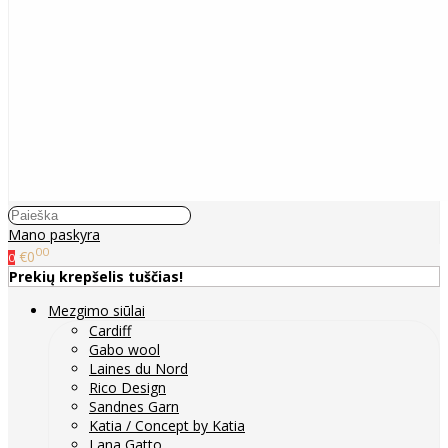
Mano paskyra
00
€0
0
Prekių krepšelis tuščias!
Mezgimo siūlai
Cardiff
Gabo wool
Laines du Nord
Rico Design
Sandnes Garn
Katia / Concept by Katia
Lana Gatto