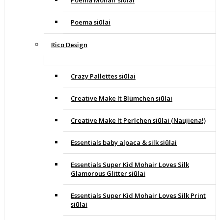
Poema Mohair siūlai
Poema siūlai
Rico Design
Crazy Pallettes siūlai
Creative Make It Blümchen siūlai
Creative Make It Perlchen siūlai (Naujiena!)
Essentials baby alpaca & silk siūlai
Essentials Super Kid Mohair Loves Silk
Glamorous Glitter siūlai
Essentials Super Kid Mohair Loves Silk Print
siūlai