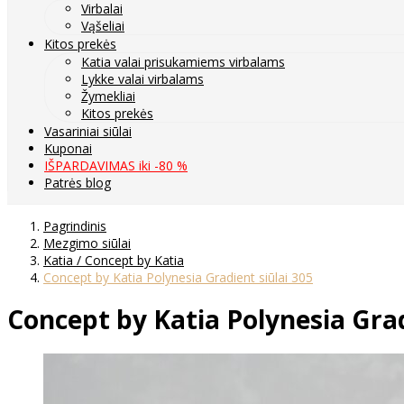
Virbalai
Vąšeliai
Kitos prekės
Katia valai prisukamiems virbalams
Lykke valai virbalams
Žymekliai
Kitos prekės
Vasariniai siūlai
Kuponai
IŠPARDAVIMAS iki -80 %
Patrės blog
Pagrindinis
Mezgimo siūlai
Katia / Concept by Katia
Concept by Katia Polynesia Gradient siūlai 305
Concept by Katia Polynesia Grad