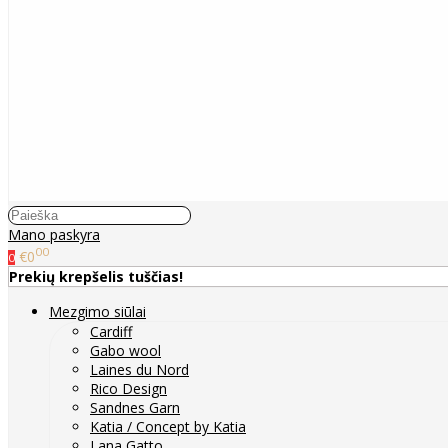
Mano paskyra
00
€0
0
Prekių krepšelis tuščias!
Mezgimo siūlai
Cardiff
Gabo wool
Laines du Nord
Rico Design
Sandnes Garn
Katia / Concept by Katia
Lana Gatto