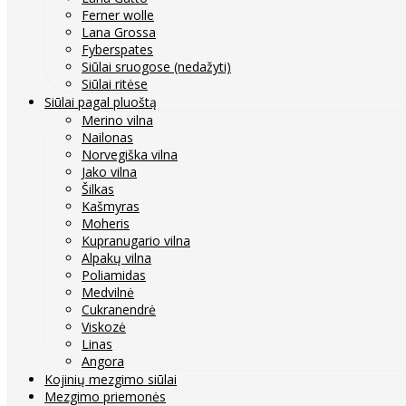
Ferner wolle
Lana Grossa
Fyberspates
Siūlai sruogose (nedažyti)
Siūlai ritėse
Siūlai pagal pluoštą
Merino vilna
Nailonas
Norvegiška vilna
Jako vilna
Šilkas
Kašmyras
Moheris
Kupranugario vilna
Alpakų vilna
Poliamidas
Medvilnė
Cukranendrė
Viskozė
Linas
Angora
Kojinių mezgimo siūlai
Mezgimo priemonės