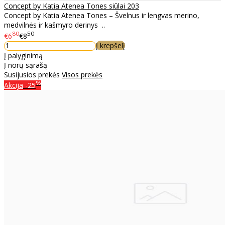
Concept by Katia Atenea Tones siūlai 203
Concept by Katia Atenea Tones – Švelnus ir lengvas merino,
medvilnės ir kašmyro derinys ..
80
50
€6
€8
Į krepšelį
Į palyginimą
Į norų sąrašą
Susijusios prekės
Visos prekės
%
Akcija
-25