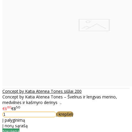
Concept by Katia Atenea Tones siūlai 200
Concept by Katia Atenea Tones – Švelnus ir lengvas merino,
medvilnės ir kašmyro derinys ..
80
50
€6
€8
Į krepšelį
Į palyginimą
Į norų sąrašą
Naujiena