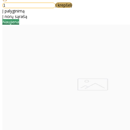
Į krepšelį
Į palyginimą
Į norų sąrašą
Naujiena