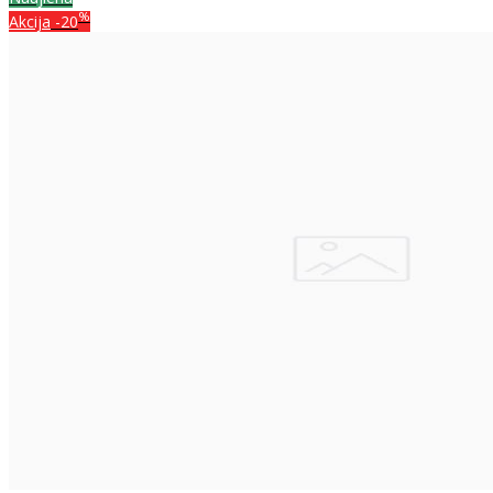
%
Akcija
-20