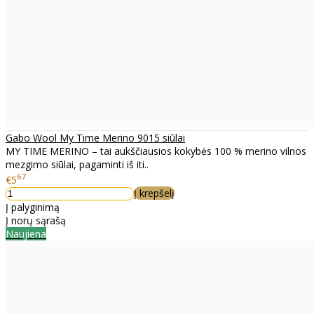
Gabo Wool My Time Merino 9015 siūlai
MY TIME MERINO – tai aukščiausios kokybės 100 % merino vilnos
mezgimo siūlai, pagaminti iš iti..
67
€5
Į krepšelį
Į palyginimą
Į norų sąrašą
Naujiena