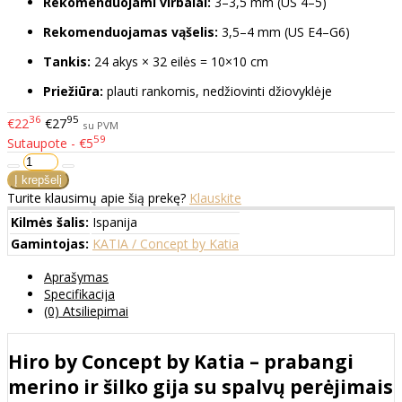
Rekomenduojami virbalai:
3–3,5 mm (US 4–5)
Rekomenduojamas vąšelis:
3,5–4 mm (US E4–G6)
Tankis:
24 akys × 32 eilės = 10×10 cm
Priežiūra:
plauti rankomis, nedžiovinti džiovyklėje
36
95
€22
€27
su PVM
59
Sutaupote - €5
Turite klausimų apie šią prekę?
Klauskite
Kilmės šalis:
Ispanija
Gamintojas:
KATIA / Concept by Katia
Aprašymas
Specifikacija
(0) Atsiliepimai
Hiro by Concept by Katia – prabangi
merino ir šilko gija su spalvų perėjimais