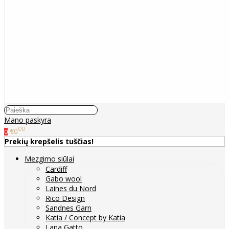
Mano paskyra
00
€0
0
Prekių krepšelis tuščias!
Mezgimo siūlai
Cardiff
Gabo wool
Laines du Nord
Rico Design
Sandnes Garn
Katia / Concept by Katia
Lana Gatto