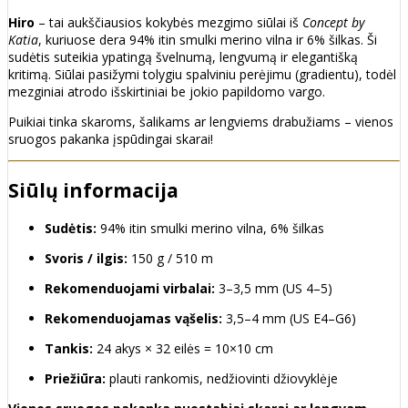
Hiro
– tai aukščiausios kokybės mezgimo siūlai iš
Concept by
Katia
, kuriuose dera 94% itin smulki merino vilna ir 6% šilkas. Ši
sudėtis suteikia ypatingą švelnumą, lengvumą ir elegantišką
kritimą. Siūlai pasižymi tolygiu spalviniu perėjimu (gradientu), todėl
mezginiai atrodo išskirtiniai be jokio papildomo vargo.
Puikiai tinka skaroms, šalikams ar lengviems drabužiams – vienos
sruogos pakanka įspūdingai skarai!
Siūlų informacija
Sudėtis:
94% itin smulki merino vilna, 6% šilkas
Svoris / ilgis:
150 g / 510 m
Rekomenduojami virbalai:
3–3,5 mm (US 4–5)
Rekomenduojamas vąšelis:
3,5–4 mm (US E4–G6)
Tankis:
24 akys × 32 eilės = 10×10 cm
Priežiūra:
plauti rankomis, nedžiovinti džiovyklėje