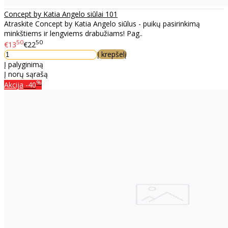
Concept by Katia Angelo siūlai 101
Atraskite Concept by Katia Angelo siūlus - puikų pasirinkimą
minkštiems ir lengviems drabužiams! Pag..
50
50
€13
€22
Į krepšelį
Į palyginimą
Į norų sąrašą
%
Akcija
-40