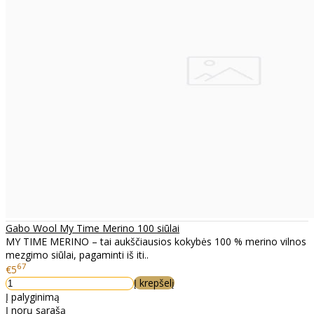
Gabo Wool My Time Merino 100 siūlai
MY TIME MERINO – tai aukščiausios kokybės 100 % merino vilnos
mezgimo siūlai, pagaminti iš iti..
67
€5
Į krepšelį
Į palyginimą
Į norų sąrašą