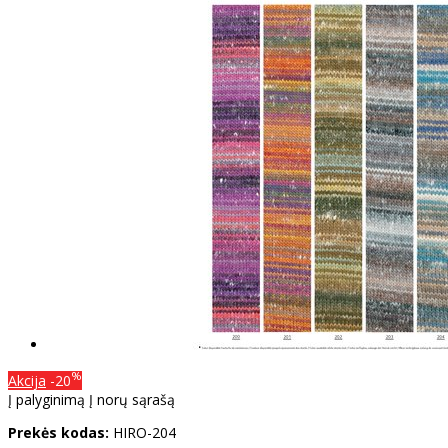
%
Akcija
-20
Į palyginimą
Į norų sąrašą
Prekės kodas:
HIRO-204