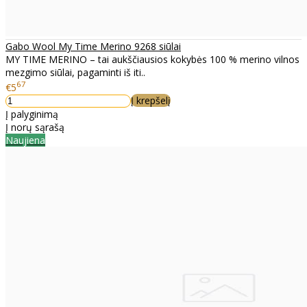
Gabo Wool My Time Merino 9268 siūlai
MY TIME MERINO – tai aukščiausios kokybės 100 % merino vilnos
mezgimo siūlai, pagaminti iš iti..
67
€5
Į krepšelį
Į palyginimą
Į norų sąrašą
Naujiena