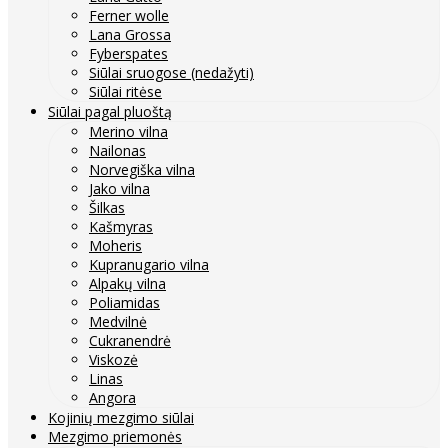
Ferner wolle
Lana Grossa
Fyberspates
Siūlai sruogose (nedažyti)
Siūlai ritėse
Siūlai pagal pluoštą
Merino vilna
Nailonas
Norvegiška vilna
Jako vilna
Šilkas
Kašmyras
Moheris
Kupranugario vilna
Alpakų vilna
Poliamidas
Medvilnė
Cukranendrė
Viskozė
Linas
Angora
Kojinių mezgimo siūlai
Mezgimo priemonės