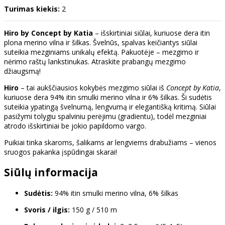
Turimas kiekis:
2
Hiro by Concept by Katia
– išskirtiniai siūlai, kuriuose dera itin
plona merino vilna ir šilkas. Švelnūs, spalvas keičiantys siūlai
suteikia mezginiams unikalų efektą. Pakuotėje – mezgimo ir
nėrimo raštų lankstinukas. Atraskite prabangų mezgimo
džiaugsmą!
Hiro
– tai aukščiausios kokybės mezgimo siūlai iš
Concept by Katia
,
kuriuose dera 94% itin smulki merino vilna ir 6% šilkas. Ši sudėtis
suteikia ypatingą švelnumą, lengvumą ir elegantišką kritimą. Siūlai
pasižymi tolygiu spalviniu perėjimu (gradientu), todėl mezginiai
atrodo išskirtiniai be jokio papildomo vargo.
Puikiai tinka skaroms, šalikams ar lengviems drabužiams – vienos
sruogos pakanka įspūdingai skarai!
Siūlų informacija
Sudėtis:
94% itin smulki merino vilna, 6% šilkas
Svoris / ilgis:
150 g / 510 m