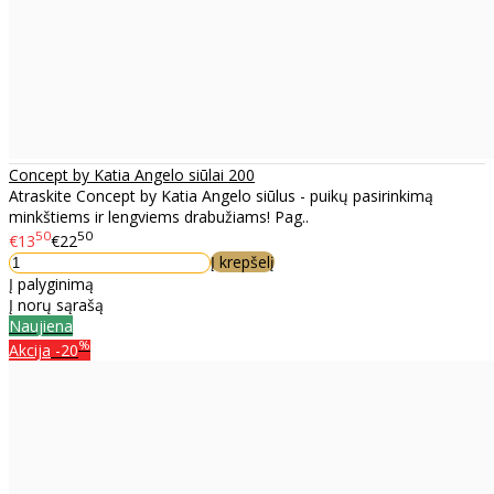
Concept by Katia Angelo siūlai 200
Atraskite Concept by Katia Angelo siūlus - puikų pasirinkimą
minkštiems ir lengviems drabužiams! Pag..
50
50
€13
€22
Į krepšelį
Į palyginimą
Į norų sąrašą
Naujiena
%
Akcija
-20