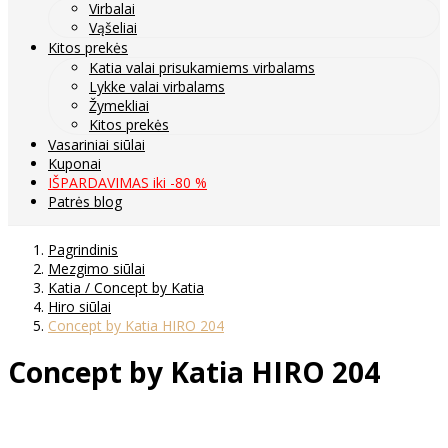
Virbalai
Vąšeliai
Kitos prekės
Katia valai prisukamiems virbalams
Lykke valai virbalams
Žymekliai
Kitos prekės
Vasariniai siūlai
Kuponai
IŠPARDAVIMAS iki -80 %
Patrės blog
Pagrindinis
Mezgimo siūlai
Katia / Concept by Katia
Hiro siūlai
Concept by Katia HIRO 204
Concept by Katia HIRO 204