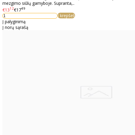
mezgimo siūlų gamyboje. Supranta,..
12
49
€13
€17
Į krepšelį
Į palyginimą
Į norų sąrašą