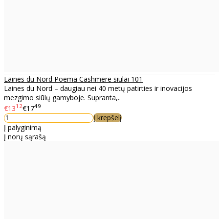
Laines du Nord Poema Cashmere siūlai 101
Laines du Nord – daugiau nei 40 metų patirties ir inovacijos
mezgimo siūlų gamyboje. Supranta,..
12
49
€13
€17
Į krepšelį
Į palyginimą
Į norų sąrašą