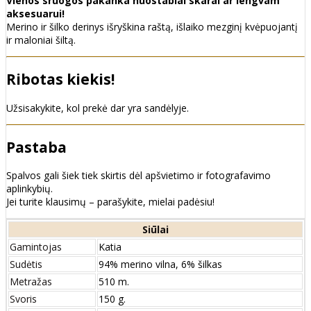
Vienos sruogos pakanka nuostabiai skarai ar lengvam
aksesuarui!
Merino ir šilko derinys išryškina raštą, išlaiko mezginį kvėpuojantį
ir maloniai šiltą.
Ribotas kiekis!
Užsisakykite, kol prekė dar yra sandėlyje.
Pastaba
Spalvos gali šiek tiek skirtis dėl apšvietimo ir fotografavimo
aplinkybių.
Jei turite klausimų – parašykite, mielai padėsiu!
Siūlai
Gamintojas
Katia
Sudėtis
94% merino vilna, 6% šilkas
Metražas
510 m.
Svoris
150 g.