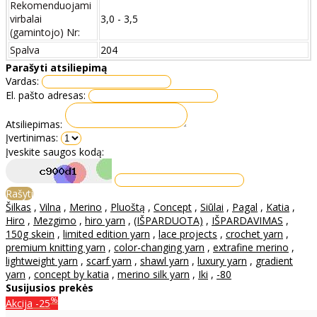
Rekomenduojami
virbalai
3,0 - 3,5
(gamintojo) Nr:
Spalva
204
Parašyti atsiliepimą
Vardas:
El. pašto adresas:
Atsiliepimas:
Įvertinimas:
Įveskite saugos kodą:
Rašyti
Šilkas
,
Vilna
,
Merino
,
Pluoštą
,
Concept
,
Siūlai
,
Pagal
,
Katia
,
Hiro
,
Mezgimo
,
hiro yarn
,
(IŠPARDUOTA)
,
IŠPARDAVIMAS
,
150g skein
,
limited edition yarn
,
lace projects
,
crochet yarn
,
premium knitting yarn
,
color-changing yarn
,
extrafine merino
,
lightweight yarn
,
scarf yarn
,
shawl yarn
,
luxury yarn
,
gradient
yarn
,
concept by katia
,
merino silk yarn
,
Iki
,
-80
Susijusios prekės
%
Akcija
-25