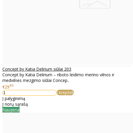
Concept by Katia Delirium siūlai 203
Concept by Katia Delirium – riboto leidimo merino vilnos ir
medvilnės mezgimo siūlai Concep..
95
€29
Į krepšelį
Į palyginimą
Į norų sąrašą
Naujiena