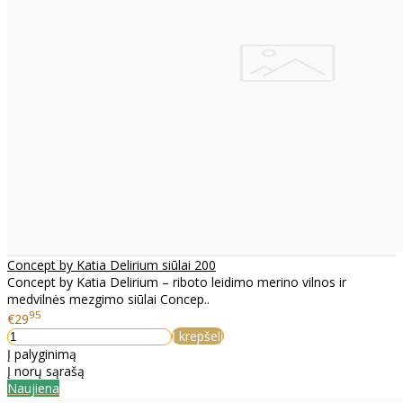
Concept by Katia Delirium siūlai 200
Concept by Katia Delirium – riboto leidimo merino vilnos ir
medvilnės mezgimo siūlai Concep..
95
€29
Į krepšelį
Į palyginimą
Į norų sąrašą
Naujiena