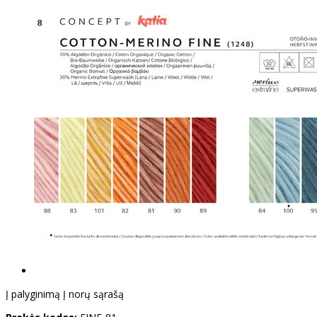
Į palyginimą
Į norų sąrašą