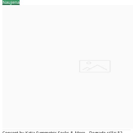
Naujiena
Concept by Katia Symmetric Socks & More - Degrade siūlai 52