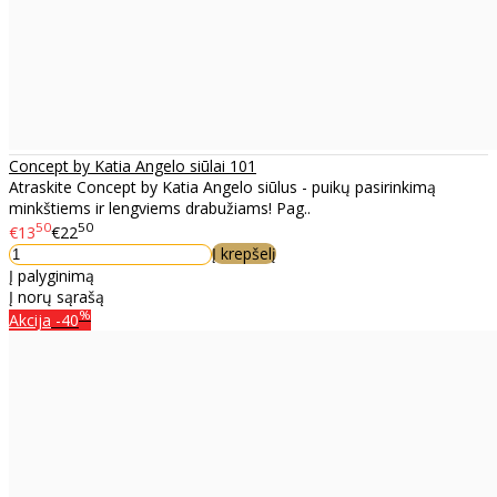
Concept by Katia Angelo siūlai 101
Atraskite Concept by Katia Angelo siūlus - puikų pasirinkimą
minkštiems ir lengviems drabužiams! Pag..
50
50
€13
€22
Į krepšelį
Į palyginimą
Į norų sąrašą
%
Akcija
-40