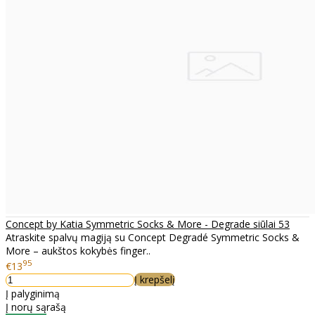
Concept by Katia Symmetric Socks & More - Degrade siūlai 53
Atraskite spalvų magiją su Concept Degradé Symmetric Socks &
More – aukštos kokybės finger..
95
€13
Į krepšelį
Į palyginimą
Į norų sąrašą