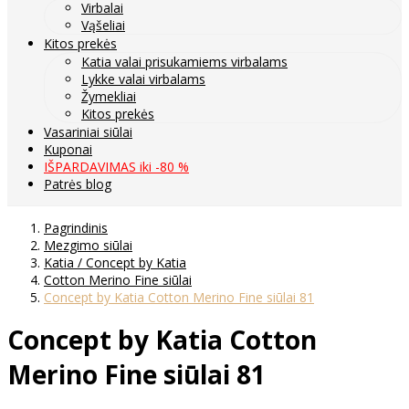
Virbalai
Vąšeliai
Kitos prekės
Katia valai prisukamiems virbalams
Lykke valai virbalams
Žymekliai
Kitos prekės
Vasariniai siūlai
Kuponai
IŠPARDAVIMAS iki -80 %
Patrės blog
Pagrindinis
Mezgimo siūlai
Katia / Concept by Katia
Cotton Merino Fine siūlai
Concept by Katia Cotton Merino Fine siūlai 81
Concept by Katia Cotton
Merino Fine siūlai 81