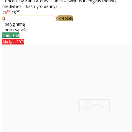
Concept by Katia Atenea Tones – Švelnus ir lengvas merino,
medvilnės ir kašmyro derinys ..
80
50
€6
€8
Į krepšelį
Į palyginimą
Į norų sąrašą
Naujiena
%
Akcija
-20