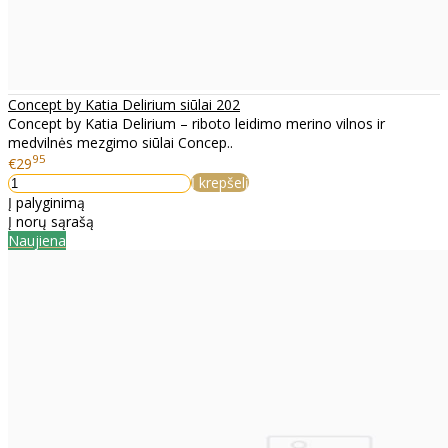
Concept by Katia Delirium siūlai 202
Concept by Katia Delirium – riboto leidimo merino vilnos ir
medvilnės mezgimo siūlai Concep..
95
€29
Į krepšelį
Į palyginimą
Į norų sąrašą
Naujiena