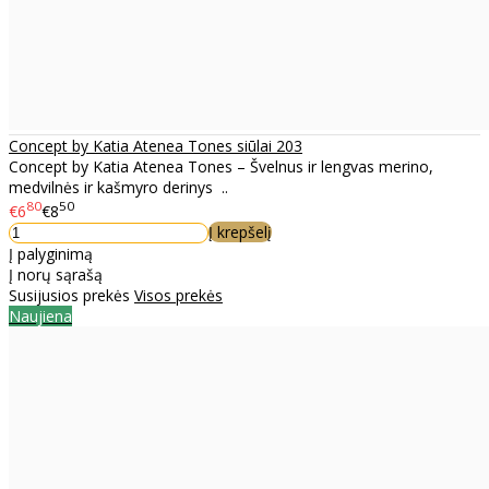
Concept by Katia Atenea Tones siūlai 203
Concept by Katia Atenea Tones – Švelnus ir lengvas merino,
medvilnės ir kašmyro derinys ..
80
50
€6
€8
Į krepšelį
Į palyginimą
Į norų sąrašą
Susijusios prekės
Visos prekės
Naujiena