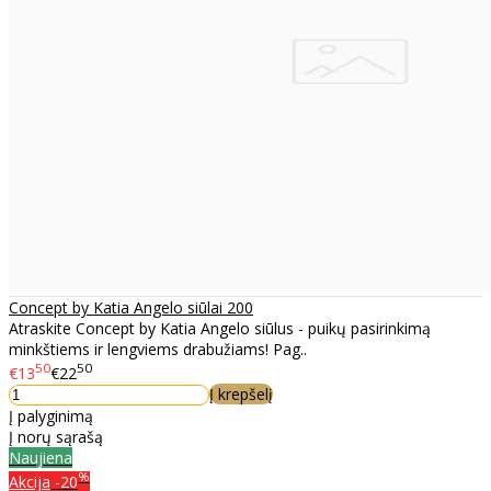
Concept by Katia Angelo siūlai 200
Atraskite Concept by Katia Angelo siūlus - puikų pasirinkimą
minkštiems ir lengviems drabužiams! Pag..
50
50
€13
€22
Į krepšelį
Į palyginimą
Į norų sąrašą
Naujiena
%
Akcija
-20