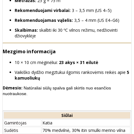
Metražas:
25 g = 75 m
Rekomenduojami virbalai:
3 – 3,5 mm (US 4–5)
Rekomenduojamas vąšelis:
3,5 – 4 mm (US E4–G6)
Skalbimas:
skalbti iki 30 ºC vilnos režimu, nedžiovinti
džiovyklėje
Mezgimo informacija
10 × 10 cm mėginėliui:
23 akys × 31 eilutė
Vaikiško dydžio megztukui ilgomis rankovėmis reikės apie
5
kamuoliukų
Dėmesio:
Natūraliai siūlų spalva gali skirtis nuo esančios
nuotraukose.
Siūlai
Gamintojas
Katia
Sudėtis
70% medvilnė, 30% itin smulki merino vilna