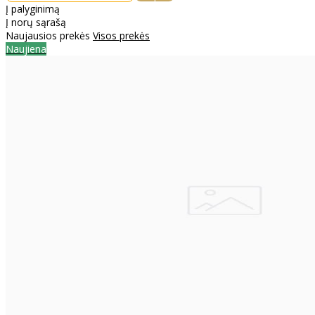
Į palyginimą
Į norų sąrašą
Naujausios prekės
Visos prekės
Naujiena