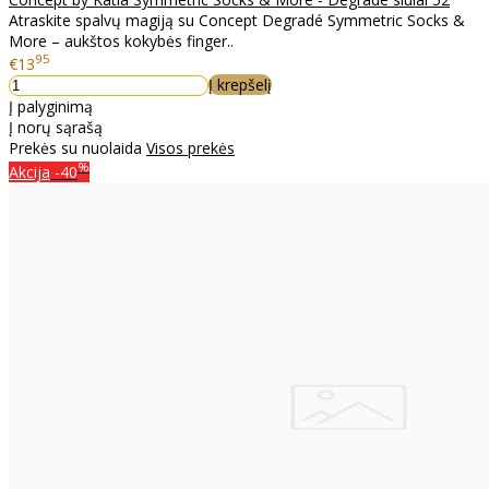
Atraskite spalvų magiją su Concept Degradé Symmetric Socks &
More – aukštos kokybės finger..
95
€13
Į krepšelį
Į palyginimą
Į norų sąrašą
Prekės su nuolaida
Visos prekės
%
Akcija
-40