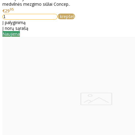
medvilnės mezgimo siūlai Concep..
95
€29
Į krepšelį
Į palyginimą
Į norų sąrašą
Naujiena