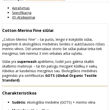
Aprašymas
Specifikacija
(0) Atsiliepimai
Cotton-Merino Fine siūlai
„Cotton-Merino Fine“ – tai purūs, lengvi ir kokybiški siūlai,
pagaminti iš ekologiškos medvilnės šerdies ir aukščiausios rūšies
merino vilnos. Dėl universalaus storio šie siūlai puikiai tinka tiek
mezgimui, tiek nėrimui 3 mm virbalais arba vąšeliu.
Siūlai yra
superwash
apdirbimo, todėl juos galima skalbti
skalbimo mašinoje – tai itin patogu mezgant kūdikių ir vaikų
rūbelius ar kasdienius mezginius sau. Ekologiškos medvilnės
pagrindas yra sertifikuotas
GOTS (Global Organic Textile
Standard)
.
Charakteristikos
Sudėtis:
ekologiška medvilnė (GOTS) + merino vilna