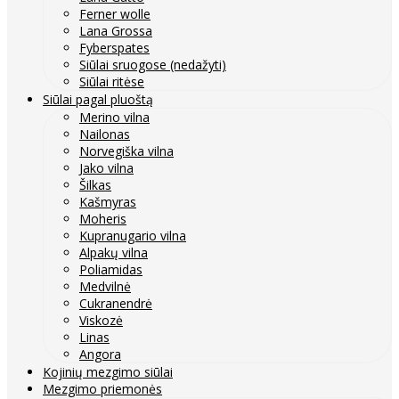
Ferner wolle
Lana Grossa
Fyberspates
Siūlai sruogose (nedažyti)
Siūlai ritėse
Siūlai pagal pluoštą
Merino vilna
Nailonas
Norvegiška vilna
Jako vilna
Šilkas
Kašmyras
Moheris
Kupranugario vilna
Alpakų vilna
Poliamidas
Medvilnė
Cukranendrė
Viskozė
Linas
Angora
Kojinių mezgimo siūlai
Mezgimo priemonės