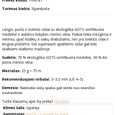
Prekės kodas:
FINE-81
Turimas kiekis:
Išparduota
Lengvi, purūs ir švelnūs siūlai su ekologiška GOTS sertifikuota
medvilne ir aukštos kokybės merino vilna. Puikiai tinka mezgimui ir
nėrimui, ypač kūdikių ir vaikų drabužiams, nes yra švelnūs odai ir
lengvai prižiūrimi. Dėl superwash apdirbimo siūlai gali būti
skalbiami skalbimo mašinoje.
Sudėtis:
70 % ekologiška GOTS sertifikuota medvilnė, 30 % itin
plona merino vilna
Metražas:
25 g = 75 m
Rekomenduojami virbalai:
3–3,5 mm (US 4–5)
Dėmesio:
Natūraliai siūlų spalva gali skirtis nuo esančios
nuotraukose.
Turite klausimų apie šią prekę?
Klauskite
Kilmės šalis:
Ispanija
Gamintojas:
KATIA / Concept by Katia