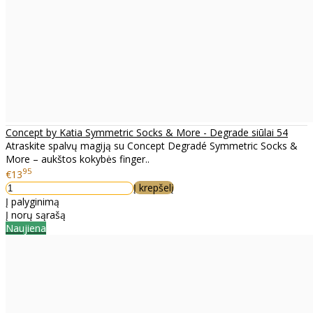
Concept by Katia Symmetric Socks & More - Degrade siūlai 54
Atraskite spalvų magiją su Concept Degradé Symmetric Socks &
More – aukštos kokybės finger..
95
€13
Į krepšelį
Į palyginimą
Į norų sąrašą
Naujiena