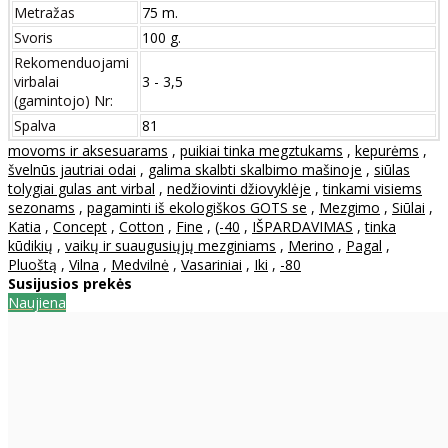
Metražas
75 m.
Svoris
100 g.
Rekomenduojami
virbalai
3 - 3,5
(gamintojo) Nr:
Spalva
81
movoms ir aksesuarams
,
puikiai tinka megztukams
,
kepurėms
,
švelnūs jautriai odai
,
galima skalbti skalbimo mašinoje
,
siūlas
tolygiai gulas ant virbal
,
nedžiovinti džiovyklėje
,
tinkami visiems
sezonams
,
pagaminti iš ekologiškos GOTS se
,
Mezgimo
,
Siūlai
,
Katia
,
Concept
,
Cotton
,
Fine
,
(-40
,
IŠPARDAVIMAS
,
tinka
kūdikių
,
vaikų ir suaugusiųjų mezginiams
,
Merino
,
Pagal
,
Pluoštą
,
Vilna
,
Medvilnė
,
Vasariniai
,
Iki
,
-80
Susijusios prekės
Naujiena