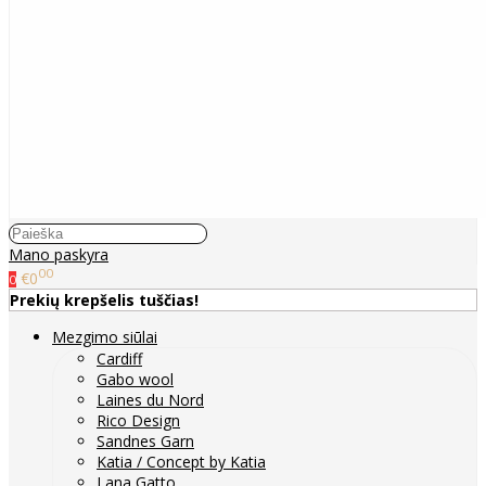
Mano paskyra
00
€0
0
Prekių krepšelis tuščias!
Mezgimo siūlai
Cardiff
Gabo wool
Laines du Nord
Rico Design
Sandnes Garn
Katia / Concept by Katia
Lana Gatto