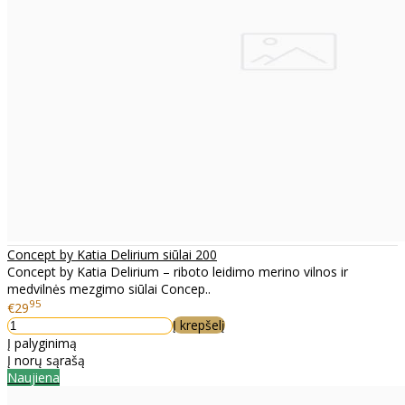
Concept by Katia Delirium siūlai 200
Concept by Katia Delirium – riboto leidimo merino vilnos ir
medvilnės mezgimo siūlai Concep..
95
€29
Į krepšelį
Į palyginimą
Į norų sąrašą
Naujiena