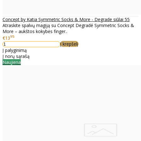
Concept by Katia Symmetric Socks & More - Degrade siūlai 55
Atraskite spalvų magiją su Concept Degradé Symmetric Socks &
More – aukštos kokybės finger..
95
€13
Į krepšelį
Į palyginimą
Į norų sąrašą
Naujiena