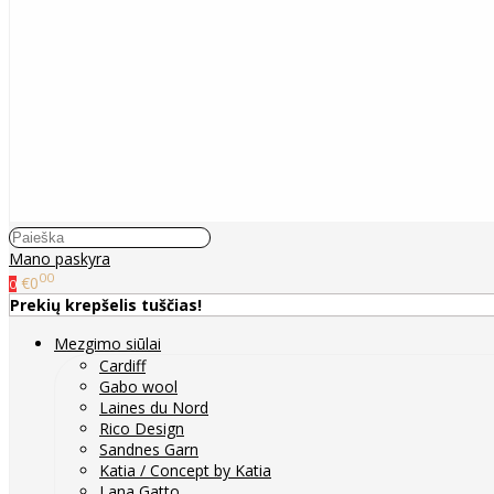
Mano paskyra
00
€0
0
Prekių krepšelis tuščias!
Mezgimo siūlai
Cardiff
Gabo wool
Laines du Nord
Rico Design
Sandnes Garn
Katia / Concept by Katia
Lana Gatto