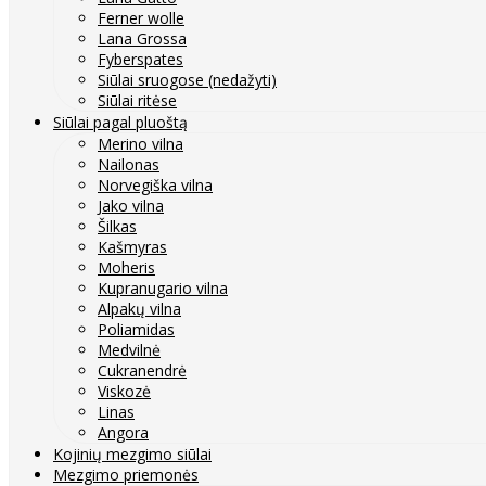
Ferner wolle
Lana Grossa
Fyberspates
Siūlai sruogose (nedažyti)
Siūlai ritėse
Siūlai pagal pluoštą
Merino vilna
Nailonas
Norvegiška vilna
Jako vilna
Šilkas
Kašmyras
Moheris
Kupranugario vilna
Alpakų vilna
Poliamidas
Medvilnė
Cukranendrė
Viskozė
Linas
Angora
Kojinių mezgimo siūlai
Mezgimo priemonės