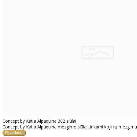
Concept by Katia Alpaquina 302 siūlai
Concept by Katia Alpaquina mezgimo siūlai tinkami kojinių mezgimui b