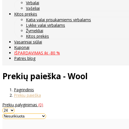
Virbalai
Vąšeliai
Kitos prekės
Katia valai prisukamiems virbalams
Lykke valai virbalams
Žymekliai
Kitos prekės
Vasariniai siūlai
Kuponai
IŠPARDAVIMAS iki -80 %
Patrės blog
Prekių paieška - Wool
Pagrindinis
Prekių paieška
Prekių palyginimas
(0)