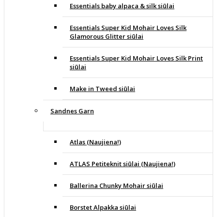
Essentials baby alpaca & silk siūlai
Essentials Super Kid Mohair Loves Silk
Glamorous Glitter siūlai
Essentials Super Kid Mohair Loves Silk Print
siūlai
Make in Tweed siūlai
Sandnes Garn
Atlas (Naujiena!)
ATLAS Petiteknit siūlai (Naujiena!)
Ballerina Chunky Mohair siūlai
Borstet Alpakka siūlai