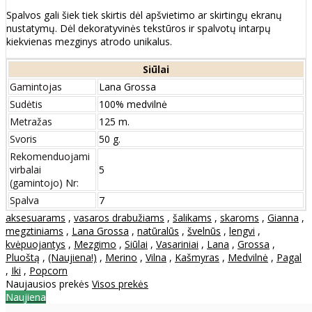
Spalvos gali šiek tiek skirtis dėl apšvietimo ar skirtingų ekranų
nustatymų. Dėl dekoratyvinės tekstūros ir spalvotų intarpų
kiekvienas mezginys atrodo unikalus.
Siūlai
Gamintojas
Lana Grossa
Sudėtis
100% medvilnė
Metražas
125 m.
Svoris
50 g.
Rekomenduojami
virbalai
5
(gamintojo) Nr:
Spalva
7
aksesuarams
,
vasaros drabužiams
,
šalikams
,
skaroms
,
Gianna
,
megztiniams
,
Lana Grossa
,
natūralūs
,
švelnūs
,
lengvi
,
kvėpuojantys
,
Mezgimo
,
Siūlai
,
Vasariniai
,
Lana
,
Grossa
,
Pluoštą
,
(Naujiena!)
,
Merino
,
Vilna
,
Kašmyras
,
Medvilnė
,
Pagal
,
Iki
,
Popcorn
Naujausios prekės
Visos prekės
Naujiena