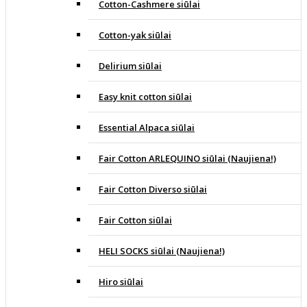
Cotton-Cashmere siūlai
Cotton-yak siūlai
Delirium siūlai
Easy knit cotton siūlai
Essential Alpaca siūlai
Fair Cotton ARLEQUINO siūlai (Naujiena!)
Fair Cotton Diverso siūlai
Fair Cotton siūlai
HELI SOCKS siūlai (Naujiena!)
Hiro siūlai