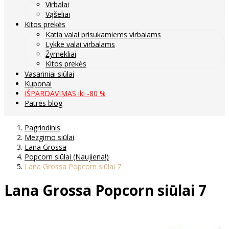
Virbalai
Vąšeliai
Kitos prekės
Katia valai prisukamiems virbalams
Lykke valai virbalams
Žymekliai
Kitos prekės
Vasariniai siūlai
Kuponai
IŠPARDAVIMAS iki -80 %
Patrės blog
Pagrindinis
Mezgimo siūlai
Lana Grossa
Popcorn siūlai (Naujiena!)
Lana Grossa Popcorn siūlai 7
Lana Grossa Popcorn siūlai 7