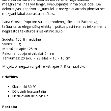
mezginiams, nes yra lengvi, kvėpuojantys ir malonūs odai. Dėl
dekoratyvinių spalvotų „gumulėlių“ mezginiai atrodo įdomiai net
mezgant labai paprastais raštais.
Lana Grossa Popcorn sukuria modernų, šiek tiek žaismingą,
tačiau kartu elegantišką efektą – puikus pasirinkimas ieškantiems
neįprastos tekstūros ir išskirtinio siūlo.
Sudėtis: 100 % medvilnė
Svoris: 50 g
Metražas: apie 125 m
Rekomenduojami virbalai: 5 mm
Tankumas: 20 akių × 28 eilės = 10 × 10 cm
M dydžio megztiniui gali reikėti apie 7–8 kamuoliukų.
Priežiūra
Skalbti iki 30 °C
Džiovinti horizontaliai
Nedžiovinti džiovyklėje
Pastaba