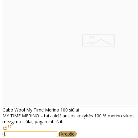
Gabo Wool My Time Merino 100 siūlai
MY TIME MERINO – tai aukščiausios kokybės 100 % merino vilnos
mezgimo siūlai, pagaminti iš iti..
67
€5
Į krepšelį