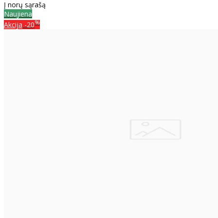
Į norų sąrašą
Naujiena
%
Akcija
-20