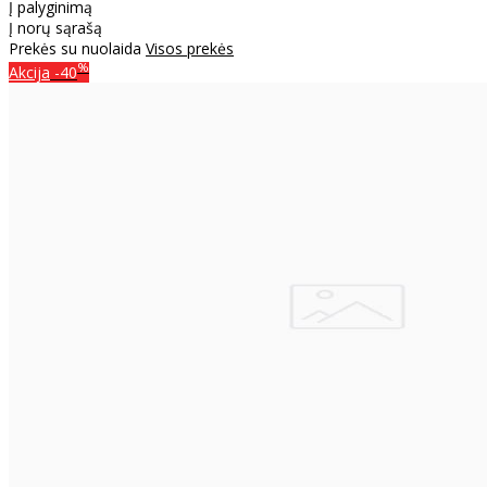
Į palyginimą
Į norų sąrašą
Prekės su nuolaida
Visos prekės
%
Akcija
-40