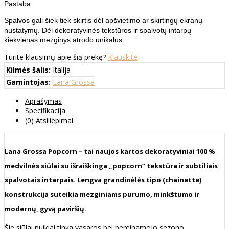
Pastaba
Spalvos gali šiek tiek skirtis dėl apšvietimo ar skirtingų ekranų
nustatymų. Dėl dekoratyvinės tekstūros ir spalvotų intarpų
kiekvienas mezginys atrodo unikalus.
Turite klausimų apie šią prekę?
Klauskite
Kilmės šalis:
Italija
Gamintojas:
Lana Grossa
Aprašymas
Specifikacija
(0) Atsiliepimai
Lana Grossa Popcorn – tai naujos kartos dekoratyviniai 100 %
medvilnės siūlai su išraiškinga „popcorn“ tekstūra ir subtiliais
spalvotais intarpais. Lengva grandinėlės tipo (chainette)
konstrukcija suteikia mezginiams purumo, minkštumo ir
modernų, gyvą paviršių.
Šie siūlai puikiai tinka vasaros bei pereinamojo sezono