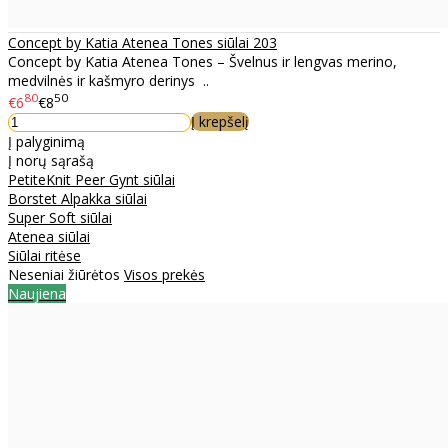
Concept by Katia Atenea Tones siūlai 203
Concept by Katia Atenea Tones – Švelnus ir lengvas merino,
medvilnės ir kašmyro derinys ..
80
50
€6
€8
Į krepšelį
Į palyginimą
Į norų sąrašą
PetiteKnit Peer Gynt siūlai
Borstet Alpakka siūlai
Super Soft siūlai
Atenea siūlai
Siūlai ritėse
Neseniai žiūrėtos
Visos prekės
Naujiena