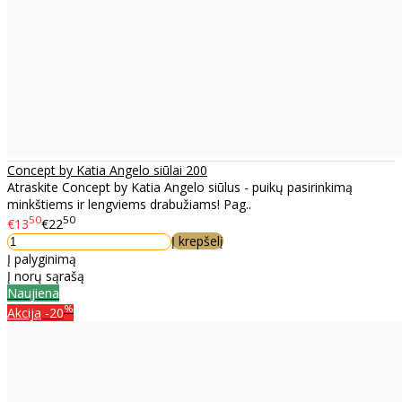
Concept by Katia Angelo siūlai 200
Atraskite Concept by Katia Angelo siūlus - puikų pasirinkimą
minkštiems ir lengviems drabužiams! Pag..
50
50
€13
€22
Į krepšelį
Į palyginimą
Į norų sąrašą
Naujiena
%
Akcija
-20