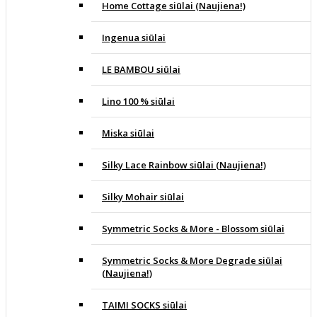
Home Cottage siūlai (Naujiena!)
Ingenua siūlai
LE BAMBOU siūlai
Lino 100 % siūlai
Miska siūlai
Silky Lace Rainbow siūlai (Naujiena!)
Silky Mohair siūlai
Symmetric Socks & More - Blossom siūlai
Symmetric Socks & More Degrade siūlai
(Naujiena!)
TAIMI SOCKS siūlai