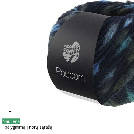
Naujiena
Į palyginimą
Į norų sąrašą