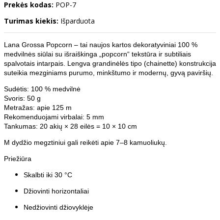
Prekės kodas:
POP-7
Turimas kiekis:
Išparduota
Lana Grossa Popcorn – tai naujos kartos dekoratyviniai 100 %
medvilnės siūlai su išraiškinga „popcorn“ tekstūra ir subtiliais
spalvotais intarpais. Lengva grandinėlės tipo (chainette) konstrukcija
suteikia mezginiams purumo, minkštumo ir modernų, gyvą paviršių.
Sudėtis: 100 % medvilnė
Svoris: 50 g
Metražas: apie 125 m
Rekomenduojami virbalai: 5 mm
Tankumas: 20 akių × 28 eilės = 10 × 10 cm
M dydžio megztiniui gali reikėti apie 7–8 kamuoliukų.
Priežiūra
Skalbti iki 30 °C
Džiovinti horizontaliai
Nedžiovinti džiovyklėje