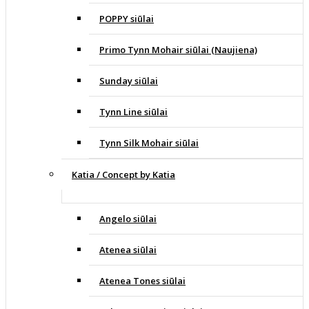
POPPY siūlai
Primo Tynn Mohair siūlai (Naujiena)
Sunday siūlai
Tynn Line siūlai
Tynn Silk Mohair siūlai
Katia / Concept by Katia
Angelo siūlai
Atenea siūlai
Atenea Tones siūlai