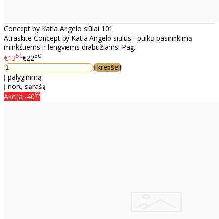
Concept by Katia Angelo siūlai 101
Atraskite Concept by Katia Angelo siūlus - puikų pasirinkimą
minkštiems ir lengviems drabužiams! Pag..
50
50
€13
€22
Į krepšelį
Į palyginimą
Į norų sąrašą
%
Akcija
-40