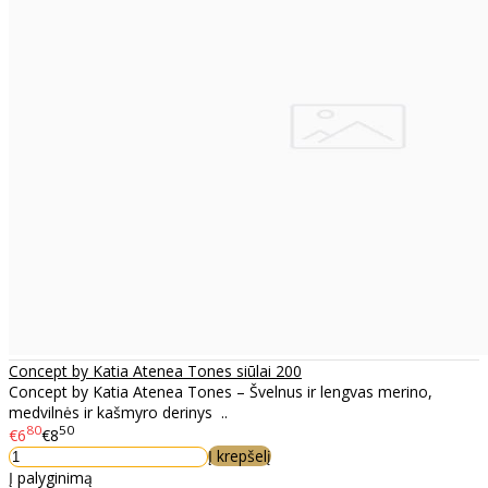
Concept by Katia Atenea Tones siūlai 200
Concept by Katia Atenea Tones – Švelnus ir lengvas merino,
medvilnės ir kašmyro derinys ..
80
50
€6
€8
Į krepšelį
Į palyginimą