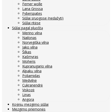
Ferner wolle
Lana Grossa
Fyberspates
Siūlai sruogose (nedažyti)
Siūlai ritėse
Siūlai pagal pluoštą
Merino vilna
Nailonas
Norvegiška vilna
Jako vilna
Šilkas
Kašmyras
Moheris
Kupranugario vilna
Alpakų vilna
Poliamidas
Medvilnė
Cukranendrė
Viskozė
Linas
Angora
Kojinių mezgimo siūlai
Mezgimo priemonės