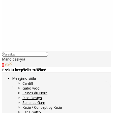
Mano paskyra
00
€0
0
Prekių krepšelis tuščias!
Mezgimo siūlai
Cardiff
Gabo wool
Laines du Nord
Rico Design
Sandnes Garn
Katia / Concept by Katia
Lana Gatto