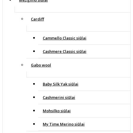
Cardiff
Cammello Classic siūlai
Cashmere Classic siūlai
Gabo wool
Baby Silk Yak siūlai
Cashmerini siūlai
Mohsilko siūlai
My Time Merino siūlai