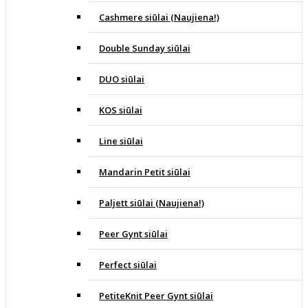
Cashmere siūlai (Naujiena!)
Double Sunday siūlai
DUO siūlai
KOS siūlai
Line siūlai
Mandarin Petit siūlai
Paljett siūlai (Naujiena!)
Peer Gynt siūlai
Perfect siūlai
PetiteKnit Peer Gynt siūlai