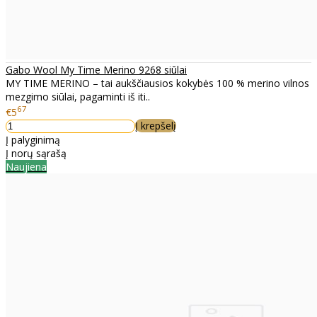
Gabo Wool My Time Merino 9268 siūlai
MY TIME MERINO – tai aukščiausios kokybės 100 % merino vilnos
mezgimo siūlai, pagaminti iš iti..
67
€5
Į krepšelį
Į palyginimą
Į norų sąrašą
Naujiena