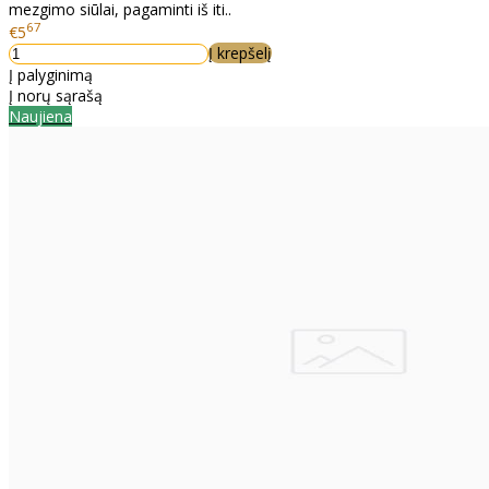
mezgimo siūlai, pagaminti iš iti..
67
€5
Į krepšelį
Į palyginimą
Į norų sąrašą
Naujiena