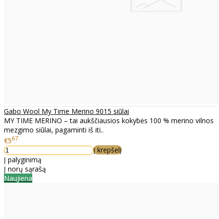
Gabo Wool My Time Merino 9015 siūlai
MY TIME MERINO – tai aukščiausios kokybės 100 % merino vilnos
mezgimo siūlai, pagaminti iš iti..
67
€5
Į krepšelį
Į palyginimą
Į norų sąrašą
Naujiena