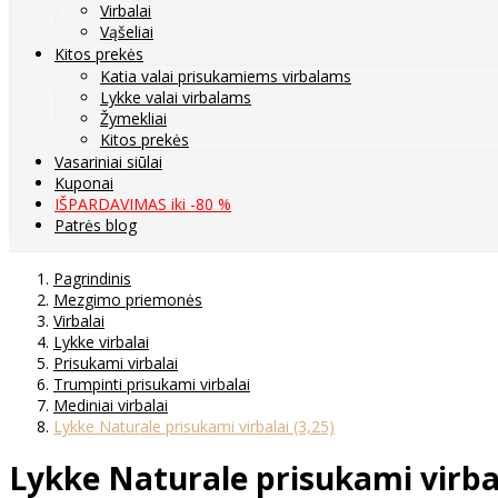
Virbalai
Vąšeliai
Kitos prekės
Katia valai prisukamiems virbalams
Lykke valai virbalams
Žymekliai
Kitos prekės
Vasariniai siūlai
Kuponai
IŠPARDAVIMAS iki -80 %
Patrės blog
Pagrindinis
Mezgimo priemonės
Virbalai
Lykke virbalai
Prisukami virbalai
Trumpinti prisukami virbalai
Mediniai virbalai
Lykke Naturale prisukami virbalai (3,25)
Lykke Naturale prisukami virbal