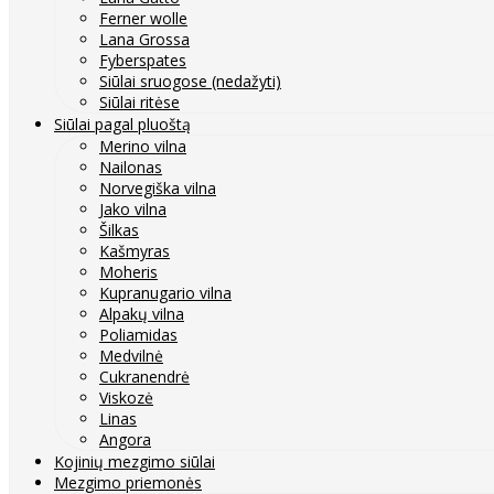
Ferner wolle
Lana Grossa
Fyberspates
Siūlai sruogose (nedažyti)
Siūlai ritėse
Siūlai pagal pluoštą
Merino vilna
Nailonas
Norvegiška vilna
Jako vilna
Šilkas
Kašmyras
Moheris
Kupranugario vilna
Alpakų vilna
Poliamidas
Medvilnė
Cukranendrė
Viskozė
Linas
Angora
Kojinių mezgimo siūlai
Mezgimo priemonės