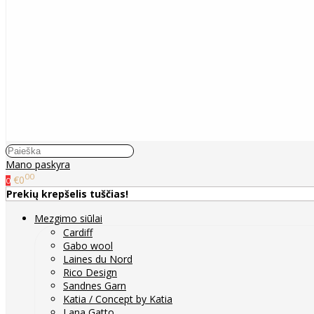
Mano paskyra
00
€0
0
Prekių krepšelis tuščias!
Mezgimo siūlai
Cardiff
Gabo wool
Laines du Nord
Rico Design
Sandnes Garn
Katia / Concept by Katia
Lana Gatto