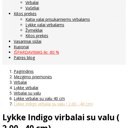
Virbalai
Vąšeliai
Kitos prekės
Katia valai prisukamiems virbalams
Lykke valai virbalams
Žymekliai
Kitos prekės
Vasariniai siūlai
Kuponai
IŠPARDAVIMAS iki -80 %
Patrės blog
Pagrindinis
Mezgimo priemonės
Virbalai
Lykke virbalai
Virbalai su valu
Lykke virbalai su valu 40 cm
Lykke Indigo virbalai su valu ( 2,00 - 40 cm)
Lykke Indigo virbalai su valu (