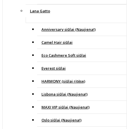
Lana Gatto
Anniversary siūlai (Naujiena!)
Camel Hair siūlai
Eco Cashmere Soft siūlai
Everest siūlai
HARMONY (siūlai ritėse)
Lisbona siūlai (Naujiena!)
MAXI VIP siūlai (Naujiena!)
Oslo siūlai (Naujiena!)