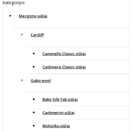
Kategorijos
Mezgimo siūlai
Cardiff
Cammello Classic siūlai
Cashmere Classic siūlai
Gabo wool
Baby Silk Yak siūlai
Cashmerini siūlai
Mohsilko siūlai