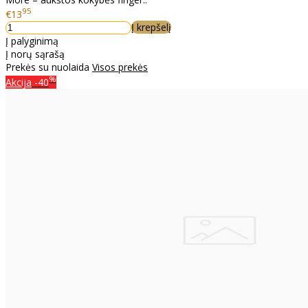
95
€13
Į krepšelį
Į palyginimą
Į norų sąrašą
Prekės su nuolaida
Visos prekės
%
Akcija
-40