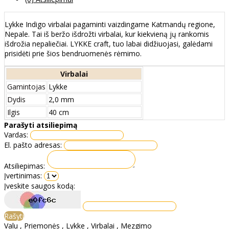
Lykke Indigo virbalai pagaminti vaizdingame Katmandų regione,
Nepale. Tai iš beržo išdrožti virbalai, kur kiekvieną jų rankomis
išdrožia nepaliečiai. LYKKE craft, tuo labai didžiuojasi, galėdami
prisidėti prie šios bendruomenės rėmimo.
Virbalai
Gamintojas
Lykke
Dydis
2,0 mm
Ilgis
40 cm
Parašyti atsiliepimą
Vardas:
El. pašto adresas:
Atsiliepimas:
Įvertinimas:
Įveskite saugos kodą:
Rašyti
Valu
,
Priemonės
,
Lykke
,
Virbalai
,
Mezgimo