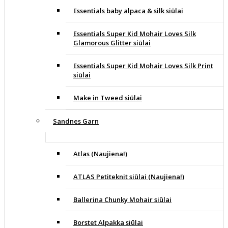
Essentials baby alpaca & silk siūlai
Essentials Super Kid Mohair Loves Silk
Glamorous Glitter siūlai
Essentials Super Kid Mohair Loves Silk Print
siūlai
Make in Tweed siūlai
Sandnes Garn
Atlas (Naujiena!)
ATLAS Petiteknit siūlai (Naujiena!)
Ballerina Chunky Mohair siūlai
Borstet Alpakka siūlai