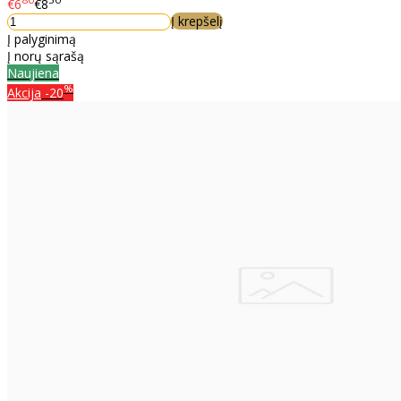
80
50
€6
€8
Į krepšelį
Į palyginimą
Į norų sąrašą
Naujiena
%
Akcija
-20