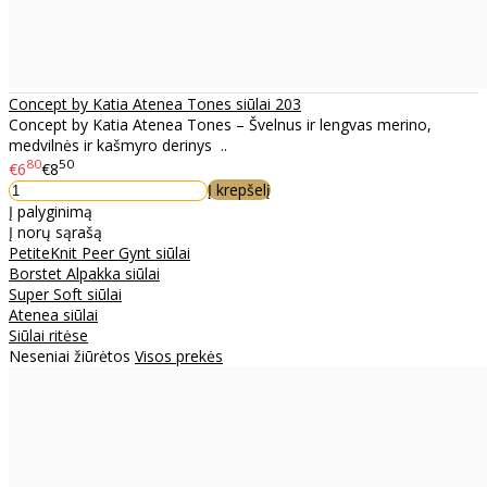
Concept by Katia Atenea Tones siūlai 203
Concept by Katia Atenea Tones – Švelnus ir lengvas merino,
medvilnės ir kašmyro derinys ..
80
50
€6
€8
Į krepšelį
Į palyginimą
Į norų sąrašą
PetiteKnit Peer Gynt siūlai
Borstet Alpakka siūlai
Super Soft siūlai
Atenea siūlai
Siūlai ritėse
Neseniai žiūrėtos
Visos prekės