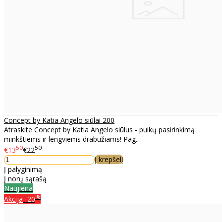
Concept by Katia Angelo siūlai 200
Atraskite Concept by Katia Angelo siūlus - puikų pasirinkimą
minkštiems ir lengviems drabužiams! Pag..
50
50
€13
€22
Į krepšelį
Į palyginimą
Į norų sąrašą
Naujiena
%
Akcija
-20