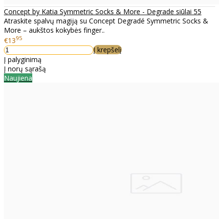
Concept by Katia Symmetric Socks & More - Degrade siūlai 55
Atraskite spalvų magiją su Concept Degradé Symmetric Socks &
More – aukštos kokybės finger..
95
€13
Į krepšelį
Į palyginimą
Į norų sąrašą
Naujiena