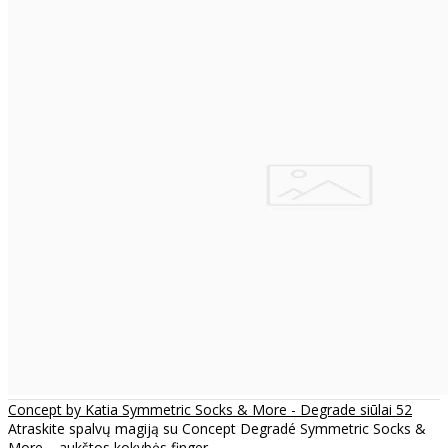
Concept by Katia Symmetric Socks & More - Degrade siūlai 52
Atraskite spalvų magiją su Concept Degradé Symmetric Socks &
More – aukštos kokybės finger..