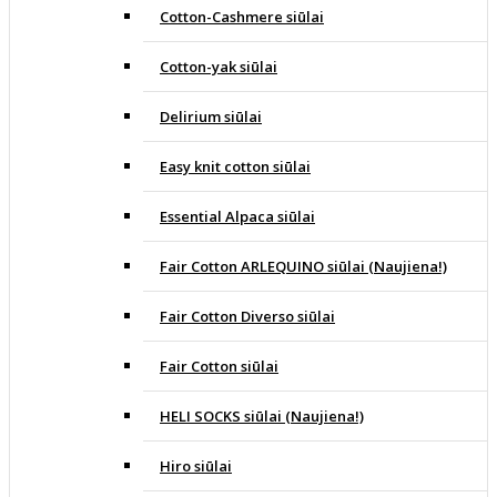
Cotton-Cashmere siūlai
Cotton-yak siūlai
Delirium siūlai
Easy knit cotton siūlai
Essential Alpaca siūlai
Fair Cotton ARLEQUINO siūlai (Naujiena!)
Fair Cotton Diverso siūlai
Fair Cotton siūlai
HELI SOCKS siūlai (Naujiena!)
Hiro siūlai