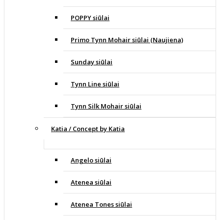
POPPY siūlai
Primo Tynn Mohair siūlai (Naujiena)
Sunday siūlai
Tynn Line siūlai
Tynn Silk Mohair siūlai
Katia / Concept by Katia
Angelo siūlai
Atenea siūlai
Atenea Tones siūlai