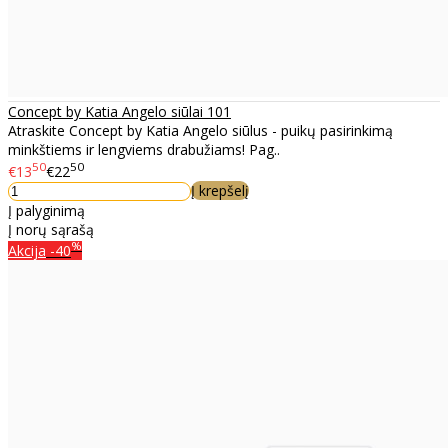
Concept by Katia Angelo siūlai 101
Atraskite Concept by Katia Angelo siūlus - puikų pasirinkimą
minkštiems ir lengviems drabužiams! Pag..
50
50
€13
€22
Į krepšelį
Į palyginimą
Į norų sąrašą
%
Akcija
-40