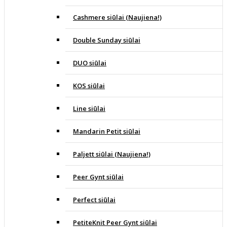
Cashmere siūlai (Naujiena!)
Double Sunday siūlai
DUO siūlai
KOS siūlai
Line siūlai
Mandarin Petit siūlai
Paljett siūlai (Naujiena!)
Peer Gynt siūlai
Perfect siūlai
PetiteKnit Peer Gynt siūlai