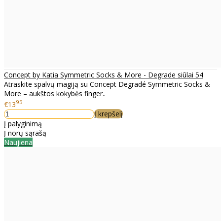
Concept by Katia Symmetric Socks & More - Degrade siūlai 54
Atraskite spalvų magiją su Concept Degradé Symmetric Socks &
More – aukštos kokybės finger..
95
€13
Į krepšelį
Į palyginimą
Į norų sąrašą
Naujiena