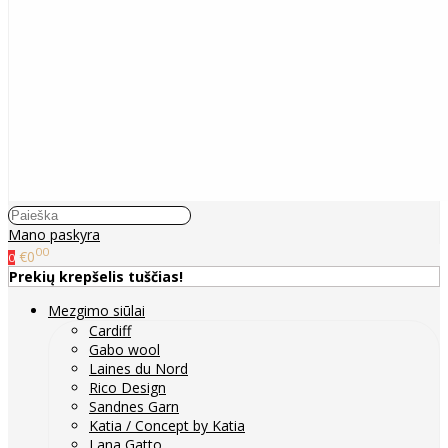
Mano paskyra
00
€0
0
Prekių krepšelis tuščias!
Mezgimo siūlai
Cardiff
Gabo wool
Laines du Nord
Rico Design
Sandnes Garn
Katia / Concept by Katia
Lana Gatto