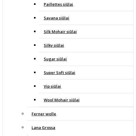
Paillettes siūlai
Savana siūlai
Silk Mohair siūlai
Silky siūlai
Sugar siūlai
Super Soft siūlai
Vip siūlai
Wool Mohair siūlai
Ferner wolle
Lana Grossa