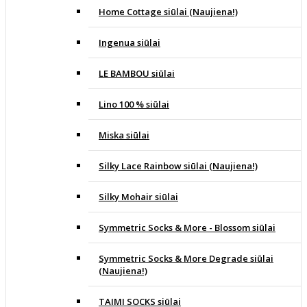
Home Cottage siūlai (Naujiena!)
Ingenua siūlai
LE BAMBOU siūlai
Lino 100 % siūlai
Miska siūlai
Silky Lace Rainbow siūlai (Naujiena!)
Silky Mohair siūlai
Symmetric Socks & More - Blossom siūlai
Symmetric Socks & More Degrade siūlai
(Naujiena!)
TAIMI SOCKS siūlai