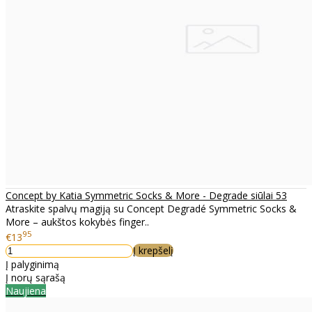
Concept by Katia Symmetric Socks & More - Degrade siūlai 53
Atraskite spalvų magiją su Concept Degradé Symmetric Socks &
More – aukštos kokybės finger..
95
€13
Į krepšelį
Į palyginimą
Į norų sąrašą
Naujiena