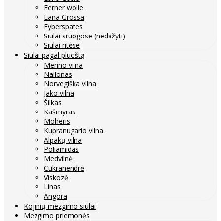
Ferner wolle
Lana Grossa
Fyberspates
Siūlai sruogose (nedažyti)
Siūlai ritėse
Siūlai pagal pluoštą
Merino vilna
Nailonas
Norvegiška vilna
Jako vilna
Šilkas
Kašmyras
Moheris
Kupranugario vilna
Alpakų vilna
Poliamidas
Medvilnė
Cukranendrė
Viskozė
Linas
Angora
Kojinių mezgimo siūlai
Mezgimo priemonės