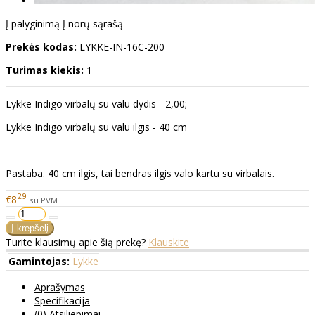
Į palyginimą
Į norų sąrašą
Prekės kodas:
LYKKE-IN-16C-200
Turimas kiekis:
1
Lykke Indigo virbalų su valu dydis - 2,00;
Lykke Indigo virbalų su valu ilgis - 40 cm
Pastaba. 40 cm ilgis, tai bendras ilgis valo kartu su virbalais.
29
€8
su PVM
Turite klausimų apie šią prekę?
Klauskite
Gamintojas:
Lykke
Aprašymas
Specifikacija
(0) Atsiliepimai