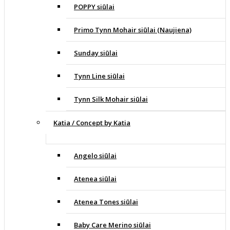
POPPY siūlai
Primo Tynn Mohair siūlai (Naujiena)
Sunday siūlai
Tynn Line siūlai
Tynn Silk Mohair siūlai
Katia / Concept by Katia
Angelo siūlai
Atenea siūlai
Atenea Tones siūlai
Baby Care Merino siūlai