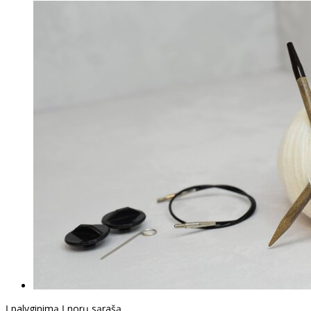
Į palyginimą
Į norų sąrašą