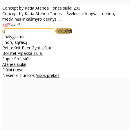
Concept by Katia Atenea Tones siūlai 203
Concept by Katia Atenea Tones – Švelnus ir lengvas merino,
medvilnės ir kašmyro derinys ..
80
50
€6
€8
Į krepšelį
Į palyginimą
Į norų sąrašą
PetiteKnit Peer Gynt siūlai
Borstet Alpakka siūlai
Super Soft siūlai
Atenea siūlai
Siūlai ritėse
Neseniai žiūrėtos
Visos prekės