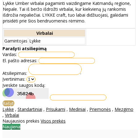
Lykke Umber virbalai pagaminti vaizdingame Katmandų regione,
Nepale. Tai iš beržo išdrožti virbalai, kur kiekvieną jų rankomis
išdrožia nepaliečiai. LYKKE craft, tuo labai didžiuojasi, galėdami
prisidėti prie šios bendruomenės rėmimo.
Virbalai
Gamintojas
Lykke
Parašyti atsiliepimą
Vardas:
El. pašto adresas:
Atsiliepimas:
Įvertinimas:
Įveskite saugos kodą:
Rašyti
Lykke
,
Standartiniai
,
Prisukami
,
Mediniai
,
Priemonės
,
Mezgimo
,
Virbalai
Naujausios prekės
Visos prekės
Naujiena