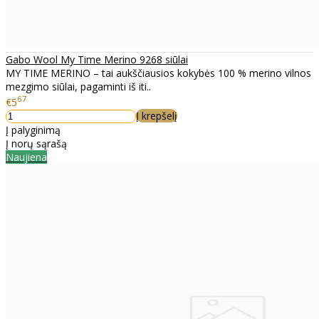
Gabo Wool My Time Merino 9268 siūlai
MY TIME MERINO – tai aukščiausios kokybės 100 % merino vilnos
mezgimo siūlai, pagaminti iš iti..
67
€5
Į krepšelį
Į palyginimą
Į norų sąrašą
Naujiena