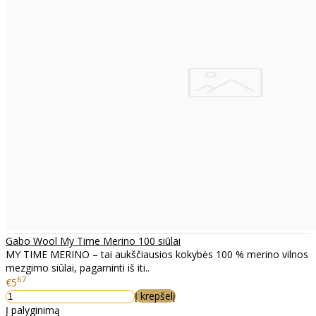
Gabo Wool My Time Merino 100 siūlai
MY TIME MERINO – tai aukščiausios kokybės 100 % merino vilnos
mezgimo siūlai, pagaminti iš iti..
67
€5
Į krepšelį
Į palyginimą