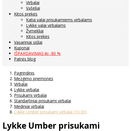
Virbalai
Vąšeliai
Kitos prekės
Katia valai prisukamiems virbalams
Lykke valai virbalams
Žymekliai
Kitos prekės
Vasariniai siūlai
Kuponai
IŠPARDAVIMAS iki -80 %
Patrės blog
Pagrindinis
Mezgimo priemonės
Virbalai
Lykke virbalai
Prisukami virbalai
Standartiniai prisukami virbalai
Mediniai virbalai
Lykke Umber prisukami virbalai (10,00)
Lykke Umber prisukami