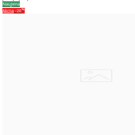
Naujiena
%
Akcija
-20