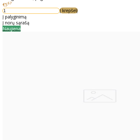
67
€5
Į krepšelį
Į palyginimą
Į norų sąrašą
Naujiena