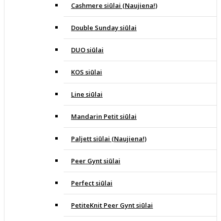
Cashmere siūlai (Naujiena!)
Double Sunday siūlai
DUO siūlai
KOS siūlai
Line siūlai
Mandarin Petit siūlai
Paljett siūlai (Naujiena!)
Peer Gynt siūlai
Perfect siūlai
PetiteKnit Peer Gynt siūlai