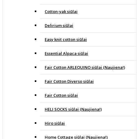
Cotton-yak siūlai
Delirium siūlai
Easy knit cotton siūlai
Essential Alpaca siūlai
Fair Cotton ARLEQUINO siūlai (Naujiena!)
Fair Cotton Diverso siūlai
Fair Cotton siūlai
HELI SOCKS siūlai (Naujiena!)
Hiro siūlai
Home Cottage siūlai (Naujiena!)