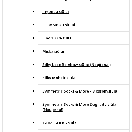
Ingenua siūlai
LE BAMBOU siūlai
Lino 100 % siūlai
Miska siūlai
Silky Lace Rainbow siūlai (Naujiena!)
Silky Mohair siūlai
Symmetric Socks & More - Blossom siūlai
Symmetric Socks & More Degrade siūlai
(Naujiena!)
TAIMI SOCKS siūlai