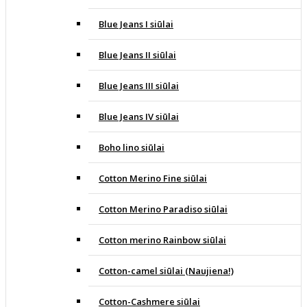
Blue Jeans I siūlai
Blue Jeans II siūlai
Blue Jeans III siūlai
Blue Jeans IV siūlai
Boho lino siūlai
Cotton Merino Fine siūlai
Cotton Merino Paradiso siūlai
Cotton merino Rainbow siūlai
Cotton-camel siūlai (Naujiena!)
Cotton-Cashmere siūlai