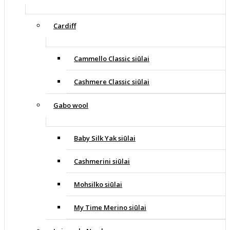
Cardiff
Cammello Classic siūlai
Cashmere Classic siūlai
Gabo wool
Baby Silk Yak siūlai
Cashmerini siūlai
Mohsilko siūlai
My Time Merino siūlai