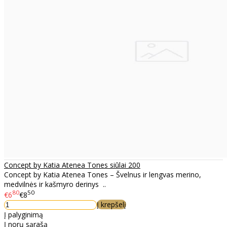
Concept by Katia Atenea Tones siūlai 200
Concept by Katia Atenea Tones – Švelnus ir lengvas merino,
medvilnės ir kašmyro derinys ..
80
50
€6
€8
Į krepšelį
Į palyginimą
Į norų sąrašą