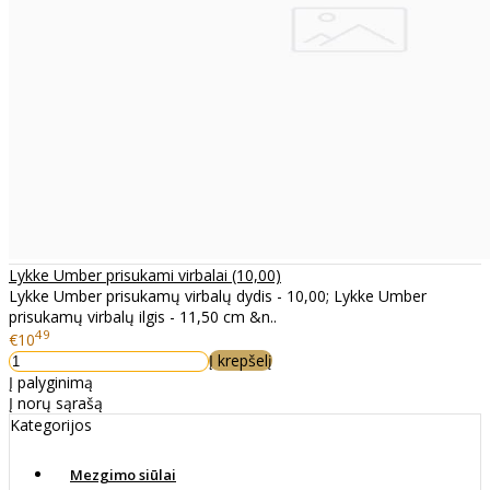
Lykke Umber prisukami virbalai (10,00)
Lykke Umber prisukamų virbalų dydis - 10,00; Lykke Umber
prisukamų virbalų ilgis - 11,50 cm &n..
49
€10
Į krepšelį
Į palyginimą
Į norų sąrašą
Kategorijos
Mezgimo siūlai