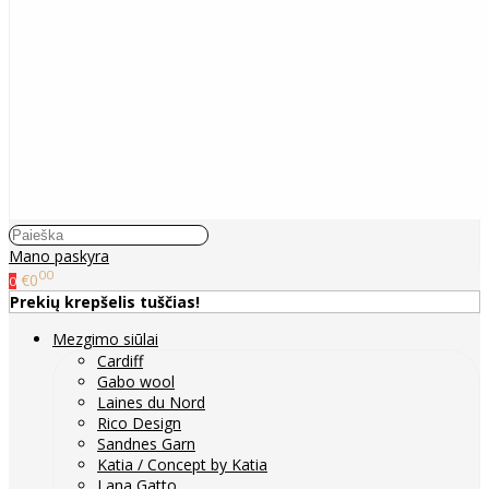
Mano paskyra
00
€0
0
Prekių krepšelis tuščias!
Mezgimo siūlai
Cardiff
Gabo wool
Laines du Nord
Rico Design
Sandnes Garn
Katia / Concept by Katia
Lana Gatto