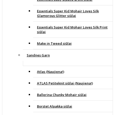
Essentials Super Kid Mohair Loves Silk
Glamorous Glitter siūlai
Essentials Super Kid Mohair Loves Silk Print
siūlai
Make in Tweed siūlai
Sandnes Garn
Atlas (Naujiena!)
ATLAS Petiteknit siūlai (Naujiena!)
Ballerina Chunky Mohair siūlai
Borstet Alpakka siūlai