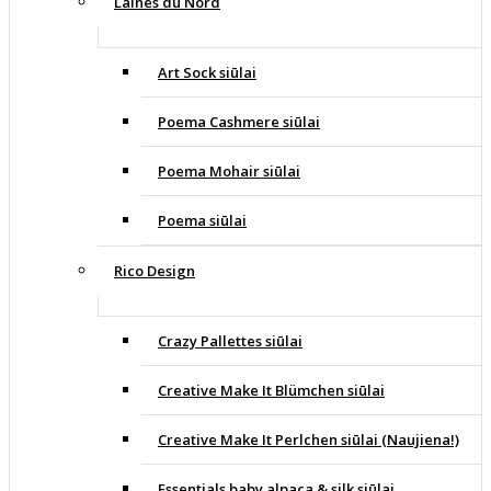
Laines du Nord
Art Sock siūlai
Poema Cashmere siūlai
Poema Mohair siūlai
Poema siūlai
Rico Design
Crazy Pallettes siūlai
Creative Make It Blümchen siūlai
Creative Make It Perlchen siūlai (Naujiena!)
Essentials baby alpaca & silk siūlai