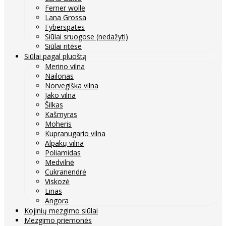
Ferner wolle
Lana Grossa
Fyberspates
Siūlai sruogose (nedažyti)
Siūlai ritėse
Siūlai pagal pluoštą
Merino vilna
Nailonas
Norvegiška vilna
Jako vilna
Šilkas
Kašmyras
Moheris
Kupranugario vilna
Alpakų vilna
Poliamidas
Medvilnė
Cukranendrė
Viskozė
Linas
Angora
Kojinių mezgimo siūlai
Mezgimo priemonės