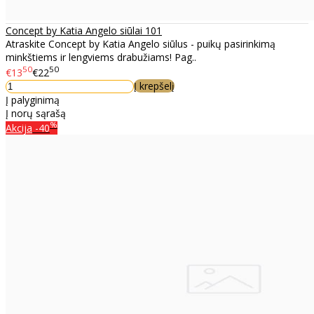
Concept by Katia Angelo siūlai 101
Atraskite Concept by Katia Angelo siūlus - puikų pasirinkimą
minkštiems ir lengviems drabužiams! Pag..
50
50
€13
€22
Į krepšelį
Į palyginimą
Į norų sąrašą
%
Akcija
-40