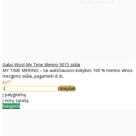
Gabo Wool My Time Merino 9015 siūlai
MY TIME MERINO – tai aukščiausios kokybės 100 % merino vilnos
mezgimo siūlai, pagaminti iš iti..
67
€5
Į krepšelį
Į palyginimą
Į norų sąrašą
Naujiena