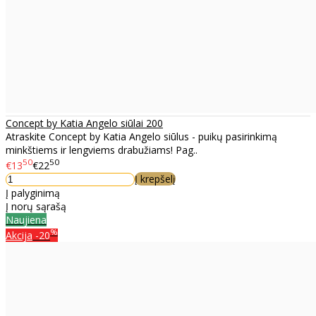
Concept by Katia Angelo siūlai 200
Atraskite Concept by Katia Angelo siūlus - puikų pasirinkimą
minkštiems ir lengviems drabužiams! Pag..
50
50
€13
€22
Į krepšelį
Į palyginimą
Į norų sąrašą
Naujiena
%
Akcija
-20