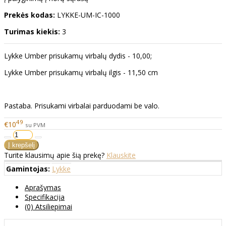
Prekės kodas:
LYKKE-UM-IC-1000
Turimas kiekis:
3
Lykke Umber prisukamų virbalų dydis - 10,00;
Lykke Umber prisukamų virbalų ilgis - 11,50 cm
Pastaba. Prisukami virbalai parduodami be valo.
49
€10
su PVM
Turite klausimų apie šią prekę?
Klauskite
Gamintojas:
Lykke
Aprašymas
Specifikacija
(0) Atsiliepimai