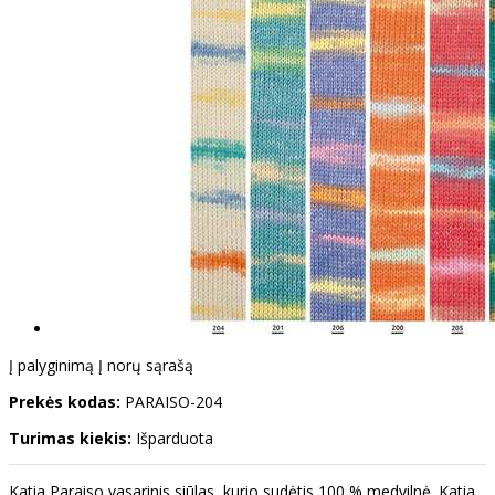
Į palyginimą
Į norų sąrašą
Prekės kodas:
PARAISO-204
Turimas kiekis:
Išparduota
Katia Paraiso vasarinis siūlas, kurio sudėtis 100 % medvilnė. Katia