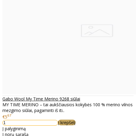
Gabo Wool My Time Merino 9268 siūlai
MY TIME MERINO – tai aukščiausios kokybės 100 % merino vilnos
mezgimo siūlai, pagaminti iš iti..
67
€5
Į krepšelį
Į palyginimą
Į norų sąrašą