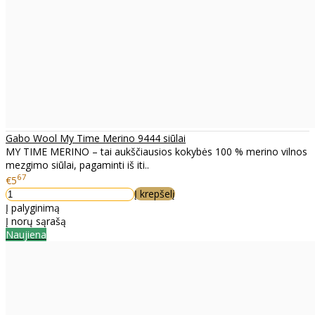
Gabo Wool My Time Merino 9444 siūlai
MY TIME MERINO – tai aukščiausios kokybės 100 % merino vilnos
mezgimo siūlai, pagaminti iš iti..
67
€5
Į krepšelį
Į palyginimą
Į norų sąrašą
Naujiena