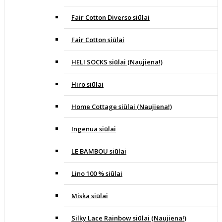
Fair Cotton Diverso siūlai
Fair Cotton siūlai
HELI SOCKS siūlai (Naujiena!)
Hiro siūlai
Home Cottage siūlai (Naujiena!)
Ingenua siūlai
LE BAMBOU siūlai
Lino 100 % siūlai
Miska siūlai
Silky Lace Rainbow siūlai (Naujiena!)