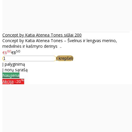
Concept by Katia Atenea Tones siūlai 200
Concept by Katia Atenea Tones – Švelnus ir lengvas merino,
medvilnės ir kašmyro derinys ..
80
50
€6
€8
Į krepšelį
Į palyginimą
Į norų sąrašą
Naujiena
%
Akcija
-20