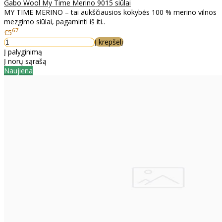
Gabo Wool My Time Merino 9015 siūlai
MY TIME MERINO – tai aukščiausios kokybės 100 % merino vilnos
mezgimo siūlai, pagaminti iš iti..
67
€5
Į krepšelį
Į palyginimą
Į norų sąrašą
Naujiena