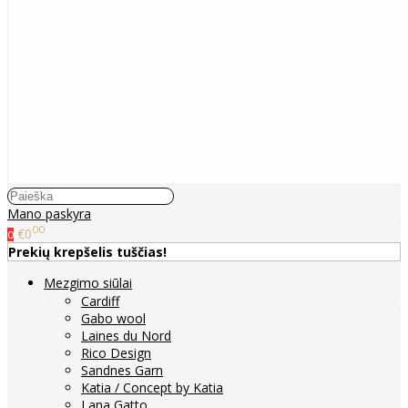
Mano paskyra
00
€0
0
Prekių krepšelis tuščias!
Mezgimo siūlai
Cardiff
Gabo wool
Laines du Nord
Rico Design
Sandnes Garn
Katia / Concept by Katia
Lana Gatto