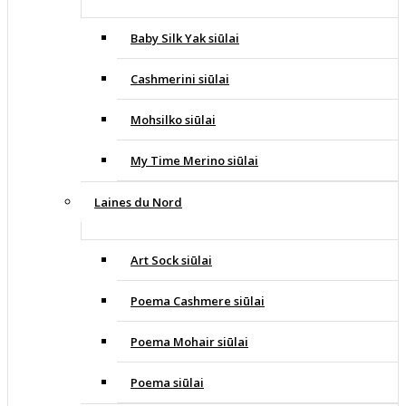
Baby Silk Yak siūlai
Cashmerini siūlai
Mohsilko siūlai
My Time Merino siūlai
Laines du Nord
Art Sock siūlai
Poema Cashmere siūlai
Poema Mohair siūlai
Poema siūlai