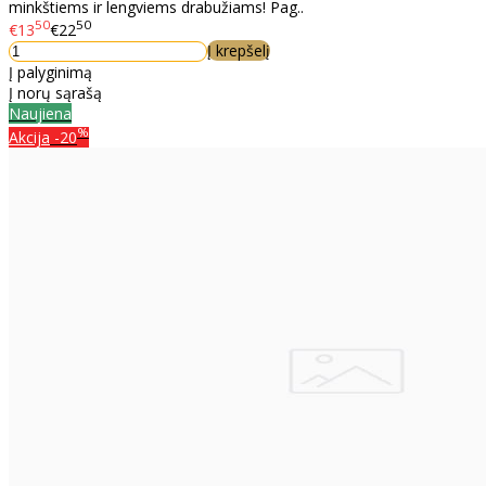
minkštiems ir lengviems drabužiams! Pag..
50
50
€13
€22
Į krepšelį
Į palyginimą
Į norų sąrašą
Naujiena
%
Akcija
-20