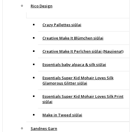
Rico Design
Crazy Pallettes siūlai
Creative Make It Blümchen siūlai
Creative Make It Perlchen siūlai (Naujiena!)
Essentials baby alpaca & silk siūlai
Essentials Super Kid Mohair Loves Silk
Glamorous Glitter siūlai
Essentials Super Kid Mohair Loves Silk Print
siūlai
Make in Tweed siūlai
Sandnes Garn