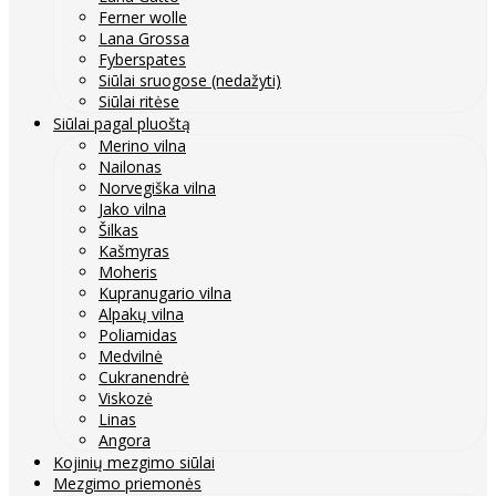
Ferner wolle
Lana Grossa
Fyberspates
Siūlai sruogose (nedažyti)
Siūlai ritėse
Siūlai pagal pluoštą
Merino vilna
Nailonas
Norvegiška vilna
Jako vilna
Šilkas
Kašmyras
Moheris
Kupranugario vilna
Alpakų vilna
Poliamidas
Medvilnė
Cukranendrė
Viskozė
Linas
Angora
Kojinių mezgimo siūlai
Mezgimo priemonės