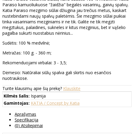
Paraiso kamuoliukuose "žaidžia" begalės vasarinių, gaivių spalvų.
Katia Paraiso mezgimo siūlai džiugina jau trečius metus, kaskart
nustebindami naujų spalvų paletėmis. Šie mezgimo siūlai puikiai
tinka vasariniams mezginiams ir ne tik. Galite ne tik megzti
megztukus, palaidines, sukneles ir kitus mezginius, bet ir vąšelio
pagalba sukurti nuostabius nėrinius...
Sudėtis: 100 % medvilnė;
Metražas: 100 g. - 360 m;
Rekomenduojami virbalai: 3 - 3,5;
Dėmesio: Natūraliai siūlų spalva gali skirtis nuo esančios
nuotraukose.
Turite klausimų apie šią prekę?
Klauskite
Kilmės šalis:
Ispanija
Gamintojas:
KATIA / Concept by Katia
Aprašymas
Specifikacija
(0) Atsiliepimai