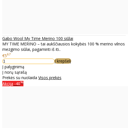
Gabo Wool My Time Merino 100 siūlai
MY TIME MERINO – tai aukščiausios kokybės 100 % merino vilnos
mezgimo siūlai, pagaminti iš iti..
67
€5
Į krepšelį
Į palyginimą
Į norų sąrašą
Prekės su nuolaida
Visos prekės
%
Akcija
-40