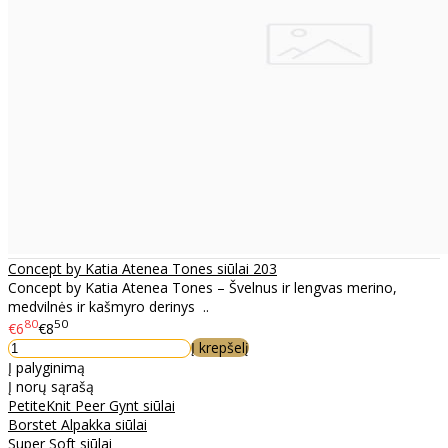
Concept by Katia Atenea Tones siūlai 203
Concept by Katia Atenea Tones – Švelnus ir lengvas merino,
medvilnės ir kašmyro derinys ..
80
50
€6
€8
Į krepšelį
Į palyginimą
Į norų sąrašą
PetiteKnit Peer Gynt siūlai
Borstet Alpakka siūlai
Super Soft siūlai