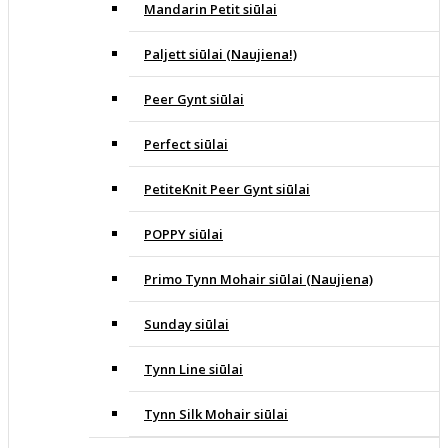
Mandarin Petit siūlai
Paljett siūlai (Naujiena!)
Peer Gynt siūlai
Perfect siūlai
PetiteKnit Peer Gynt siūlai
POPPY siūlai
Primo Tynn Mohair siūlai (Naujiena)
Sunday siūlai
Tynn Line siūlai
Tynn Silk Mohair siūlai