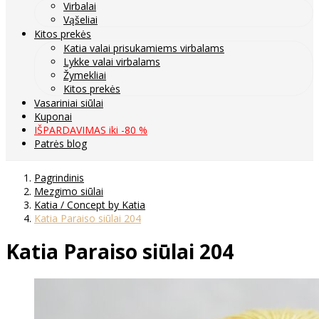
Virbalai
Vąšeliai
Kitos prekės
Katia valai prisukamiems virbalams
Lykke valai virbalams
Žymekliai
Kitos prekės
Vasariniai siūlai
Kuponai
IŠPARDAVIMAS iki -80 %
Patrės blog
Pagrindinis
Mezgimo siūlai
Katia / Concept by Katia
Katia Paraiso siūlai 204
Katia Paraiso siūlai 204