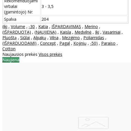
Rekomenduojami
virbalai
3 - 3,5
(gamintojo) Nr:
Spalva
204
(iki
,
Volume
,
-30
,
Katia
,
IŠPARDAVIMAS
,
Merino
,
(IŠPARDUOTA)
,
(NAUJIENA)
,
Kaisla
,
Medvilnė
,
Iki
,
Vasariniai
,
Pluoštą
,
Siūlai
,
Alpakų
,
Vilna
,
Mezgimo
,
Poliamidas
,
(IŠPARDUODAMI)
,
Concept
,
Pagal
,
Kojinių
,
-50)
,
Paraiso
,
Cotton
Naujausios prekės
Visos prekės
Naujiena