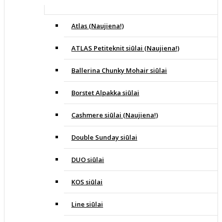
Atlas (Naujiena!)
ATLAS Petiteknit siūlai (Naujiena!)
Ballerina Chunky Mohair siūlai
Borstet Alpakka siūlai
Cashmere siūlai (Naujiena!)
Double Sunday siūlai
DUO siūlai
KOS siūlai
Line siūlai