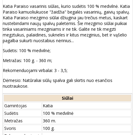
Katia Paraiso vasarinis siūlas, kurio sudėtis 100 % medvilnė. Katia
Paraiso kamuoliukuose "žaidžia" begalės vasarinių, gaivių spalvų.
Katia Paraiso mezgimo siūlai džiugina jau trečius metus, kaskart
nustebindami naujų spalvų paletėmis. Šie mezgimo siūlai puikiai
tinka vasariniams mezginiams ir ne tik. Galite ne tik megzti
megztukus, palaidines, sukneles ir kitus mezginius, bet ir vąšelio
pagalba sukurti nuostabius nėrinius...
Sudėtis: 100 % medvilnė;
Metražas: 100 g. - 360 m;
Rekomenduojami virbalai: 3 - 3,5;
Dėmesio: Natūraliai siūlų spalva gali skirtis nuo esančios
nuotraukose.
Siūlai
Gamintojas
Katia
Sudėtis
100 % medvilnė
Metražas
360 m.
Svoris
100 g.