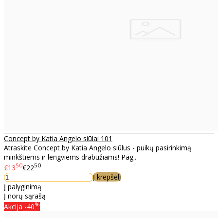
Concept by Katia Angelo siūlai 101
Atraskite Concept by Katia Angelo siūlus - puikų pasirinkimą
minkštiems ir lengviems drabužiams! Pag..
50
50
€13
€22
Į krepšelį
Į palyginimą
Į norų sąrašą
%
Akcija
-40