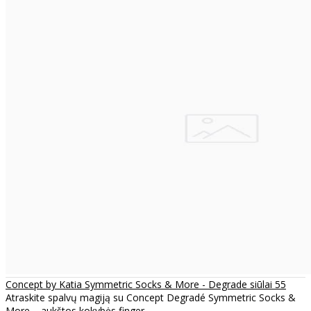
Concept by Katia Symmetric Socks & More - Degrade siūlai 55
Atraskite spalvų magiją su Concept Degradé Symmetric Socks &
More – aukštos kokybės finger..