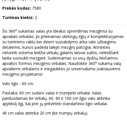
Prekės kodas:
7580
Turimas kiekis:
2
Šis 360° sukamas valas yra idealus sprendimas mezgimui su
apvaliais virbalais. Jis prieinamas skirtingų ilgių ir komplektuojamas
su tvirtinimo raktu bei dviem sustabdymo arba valo užbaigimo
detalėmis, kurios padeda laikyti mezginį patogiai. Atminties
neturinti sistema leidžia virbalų galams laisvai suktis, neleidžiant
laidui susisukti mezgant. Suderinamas su visų dydžių keičiamos
apvalios formos mezgimo virbalais. Naudokite 360° sukamą valą
apvaliems virbalams ir mėgaukitės jo universalumu įvairiausiems
mezgimo projektams!
Valo ilgis - 60 cm.
Pastaba. 60 cm sudaro valas ir trumpinti virbalai. Valas
parduodamas be virbalų. 60, 80 ir 100 cm ilgio valo atitinka
apytikslį ilgį, kai prie jų pritvirtinti standartinio ilgio virbalai.
40 cm valas atitinka 20 cm (be trumpų virbalų).