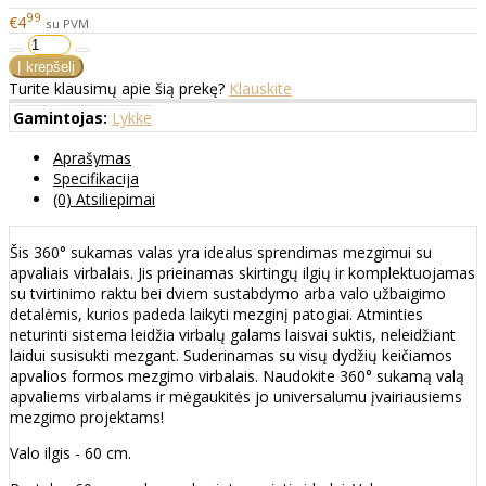
99
€4
su PVM
Turite klausimų apie šią prekę?
Klauskite
Gamintojas:
Lykke
Aprašymas
Specifikacija
(0) Atsiliepimai
Šis 360° sukamas valas yra idealus sprendimas mezgimui su
apvaliais virbalais. Jis prieinamas skirtingų ilgių ir komplektuojamas
su tvirtinimo raktu bei dviem sustabdymo arba valo užbaigimo
detalėmis, kurios padeda laikyti mezginį patogiai. Atminties
neturinti sistema leidžia virbalų galams laisvai suktis, neleidžiant
laidui susisukti mezgant. Suderinamas su visų dydžių keičiamos
apvalios formos mezgimo virbalais. Naudokite 360° sukamą valą
apvaliems virbalams ir mėgaukitės jo universalumu įvairiausiems
mezgimo projektams!
Valo ilgis - 60 cm.