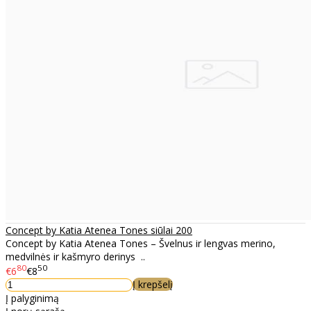
Concept by Katia Atenea Tones siūlai 200
Concept by Katia Atenea Tones – Švelnus ir lengvas merino,
medvilnės ir kašmyro derinys ..
80
50
€6
€8
Į krepšelį
Į palyginimą