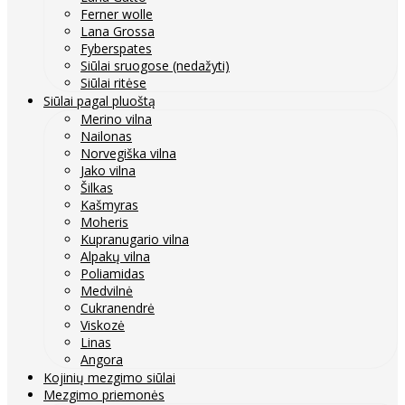
Ferner wolle
Lana Grossa
Fyberspates
Siūlai sruogose (nedažyti)
Siūlai ritėse
Siūlai pagal pluoštą
Merino vilna
Nailonas
Norvegiška vilna
Jako vilna
Šilkas
Kašmyras
Moheris
Kupranugario vilna
Alpakų vilna
Poliamidas
Medvilnė
Cukranendrė
Viskozė
Linas
Angora
Kojinių mezgimo siūlai
Mezgimo priemonės