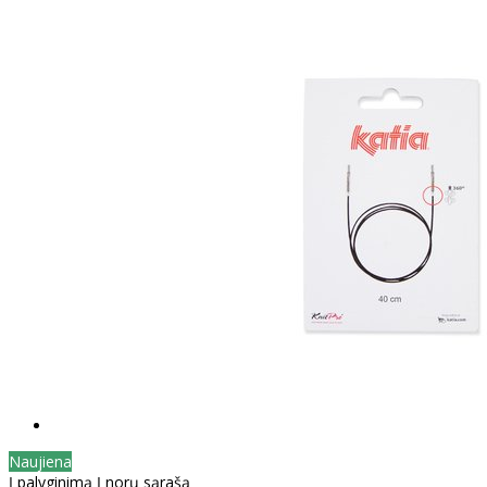
Naujiena
Į palyginimą
Į norų sąrašą