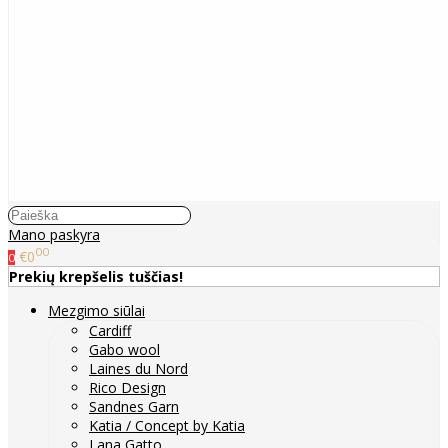
Mano paskyra
00
€0
0
Prekių krepšelis tuščias!
Mezgimo siūlai
Cardiff
Gabo wool
Laines du Nord
Rico Design
Sandnes Garn
Katia / Concept by Katia
Lana Gatto