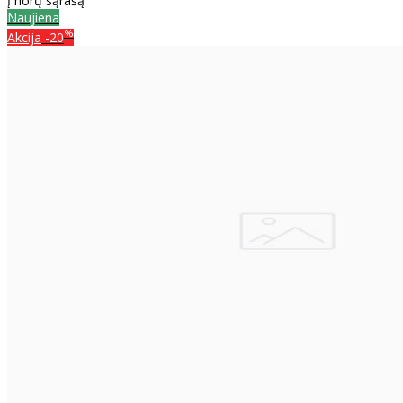
Į norų sąrašą
Naujiena
%
Akcija
-20