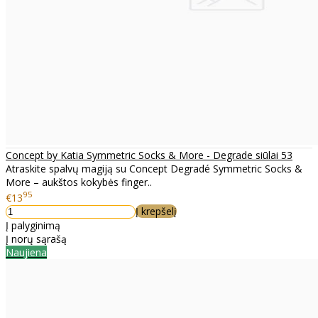
Concept by Katia Symmetric Socks & More - Degrade siūlai 53
Atraskite spalvų magiją su Concept Degradé Symmetric Socks &
More – aukštos kokybės finger..
95
€13
Į krepšelį
Į palyginimą
Į norų sąrašą
Naujiena