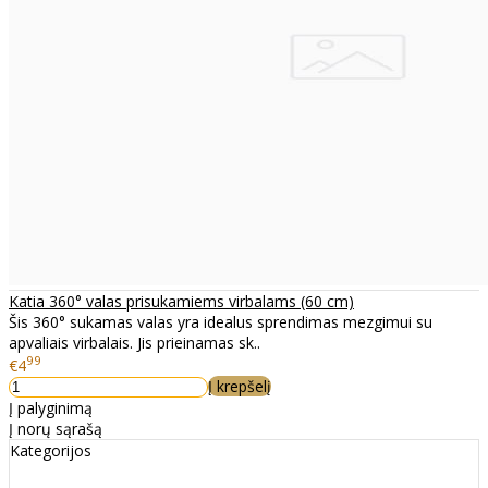
Katia 360° valas prisukamiems virbalams (60 cm)
Šis 360° sukamas valas yra idealus sprendimas mezgimui su
apvaliais virbalais. Jis prieinamas sk..
99
€4
Į krepšelį
Į palyginimą
Į norų sąrašą
Kategorijos