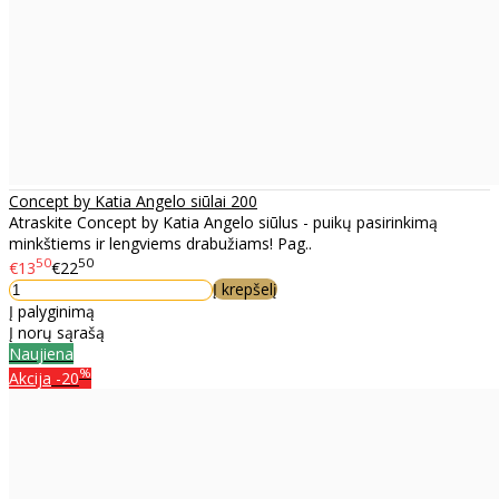
Concept by Katia Angelo siūlai 200
Atraskite Concept by Katia Angelo siūlus - puikų pasirinkimą
minkštiems ir lengviems drabužiams! Pag..
50
50
€13
€22
Į krepšelį
Į palyginimą
Į norų sąrašą
Naujiena
%
Akcija
-20