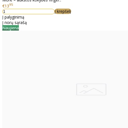
95
€13
Į krepšelį
Į palyginimą
Į norų sąrašą
Naujiena