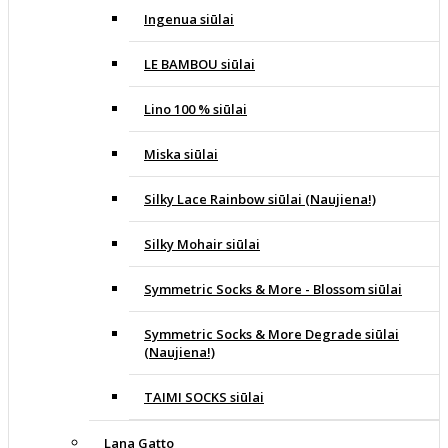
Ingenua siūlai
LE BAMBOU siūlai
Lino 100 % siūlai
Miska siūlai
Silky Lace Rainbow siūlai (Naujiena!)
Silky Mohair siūlai
Symmetric Socks & More - Blossom siūlai
Symmetric Socks & More Degrade siūlai
(Naujiena!)
TAIMI SOCKS siūlai
Lana Gatto