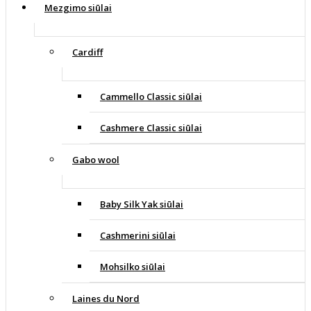
Mezgimo siūlai
Cardiff
Cammello Classic siūlai
Cashmere Classic siūlai
Gabo wool
Baby Silk Yak siūlai
Cashmerini siūlai
Mohsilko siūlai
Laines du Nord