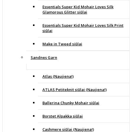
Essentials Super Kid Mohair Loves Silk
Glamorous Glitter siūlai
Essentials Super Kid Mohair Loves Silk Print
siūlai
Make in Tweed siūlai
Sandnes Garn
Atlas (Naujiena!)
ATLAS Petiteknit siūlai (Naujiena!)
Ballerina Chunky Mohair siūlai
Borstet Alpakka siūlai
Cashmere siūlai (Naujiena!)