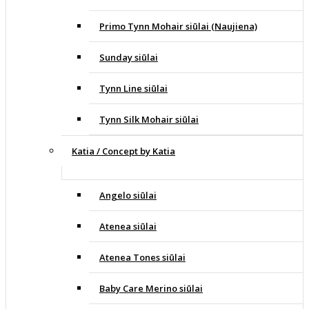
Primo Tynn Mohair siūlai (Naujiena)
Sunday siūlai
Tynn Line siūlai
Tynn Silk Mohair siūlai
Katia / Concept by Katia
Angelo siūlai
Atenea siūlai
Atenea Tones siūlai
Baby Care Merino siūlai