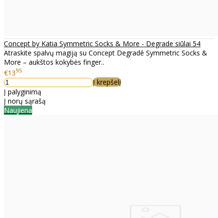
Concept by Katia Symmetric Socks & More - Degrade siūlai 54
Atraskite spalvų magiją su Concept Degradé Symmetric Socks &
More – aukštos kokybės finger..
95
€13
Į krepšelį
Į palyginimą
Į norų sąrašą
Naujiena