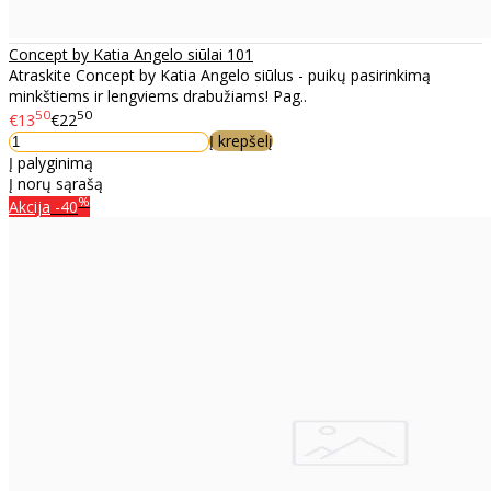
Concept by Katia Angelo siūlai 101
Atraskite Concept by Katia Angelo siūlus - puikų pasirinkimą
minkštiems ir lengviems drabužiams! Pag..
50
50
€13
€22
Į krepšelį
Į palyginimą
Į norų sąrašą
%
Akcija
-40