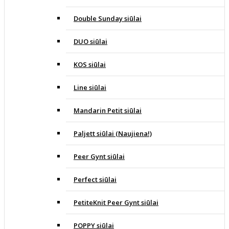
Double Sunday siūlai
DUO siūlai
KOS siūlai
Line siūlai
Mandarin Petit siūlai
Paljett siūlai (Naujiena!)
Peer Gynt siūlai
Perfect siūlai
PetiteKnit Peer Gynt siūlai
POPPY siūlai