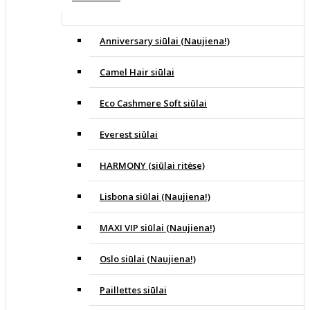
Anniversary siūlai (Naujiena!)
Camel Hair siūlai
Eco Cashmere Soft siūlai
Everest siūlai
HARMONY (siūlai ritėse)
Lisbona siūlai (Naujiena!)
MAXI VIP siūlai (Naujiena!)
Oslo siūlai (Naujiena!)
Paillettes siūlai