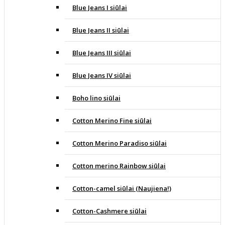
Blue Jeans I siūlai
Blue Jeans II siūlai
Blue Jeans III siūlai
Blue Jeans IV siūlai
Boho lino siūlai
Cotton Merino Fine siūlai
Cotton Merino Paradiso siūlai
Cotton merino Rainbow siūlai
Cotton-camel siūlai (Naujiena!)
Cotton-Cashmere siūlai