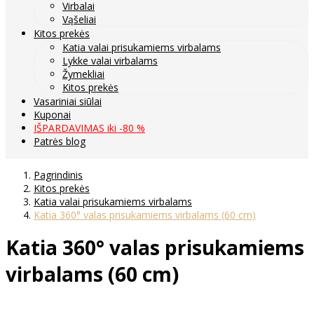
Virbalai
Vąšeliai
Kitos prekės
Katia valai prisukamiems virbalams
Lykke valai virbalams
Žymekliai
Kitos prekės
Vasariniai siūlai
Kuponai
IŠPARDAVIMAS iki -80 %
Patrės blog
Pagrindinis
Kitos prekės
Katia valai prisukamiems virbalams
Katia 360° valas prisukamiems virbalams (60 cm)
Katia 360° valas prisukamiems
virbalams (60 cm)