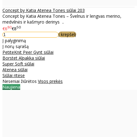
Concept by Katia Atenea Tones siūlai 203
Concept by Katia Atenea Tones – Švelnus ir lengvas merino,
medvilnės ir kašmyro derinys ..
80
50
€6
€8
Į krepšelį
Į palyginimą
Į norų sąrašą
PetiteKnit Peer Gynt siūlai
Borstet Alpakka siūlai
Super Soft siūlai
Atenea siūlai
Siūlai ritėse
Neseniai žiūrėtos
Visos prekės
Naujiena