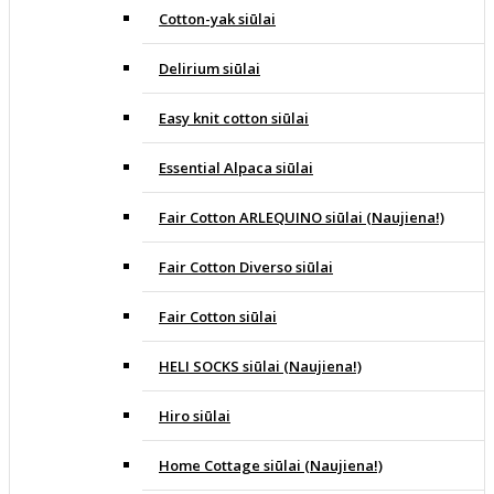
Cotton-yak siūlai
Delirium siūlai
Easy knit cotton siūlai
Essential Alpaca siūlai
Fair Cotton ARLEQUINO siūlai (Naujiena!)
Fair Cotton Diverso siūlai
Fair Cotton siūlai
HELI SOCKS siūlai (Naujiena!)
Hiro siūlai
Home Cottage siūlai (Naujiena!)