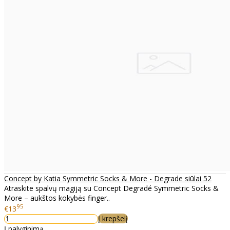
Concept by Katia Symmetric Socks & More - Degrade siūlai 52
Atraskite spalvų magiją su Concept Degradé Symmetric Socks &
More – aukštos kokybės finger..
95
€13
Į krepšelį
Į palyginimą