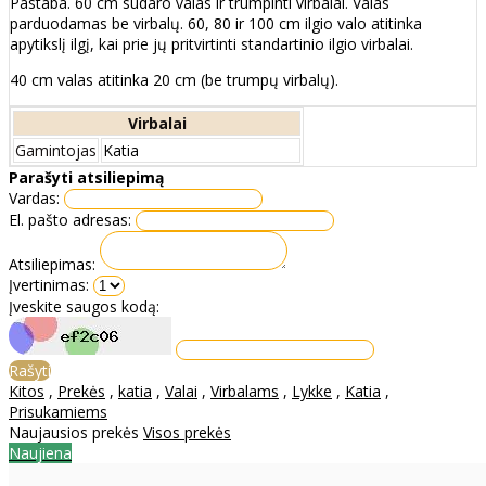
Pastaba. 60 cm sudaro valas ir trumpinti virbalai. Valas
parduodamas be virbalų. 60, 80 ir 100 cm ilgio valo atitinka
apytikslį ilgį, kai prie jų pritvirtinti standartinio ilgio virbalai.
40 cm valas atitinka 20 cm (be trumpų virbalų).
Virbalai
Gamintojas
Katia
Parašyti atsiliepimą
Vardas:
El. pašto adresas:
Atsiliepimas:
Įvertinimas:
Įveskite saugos kodą:
Rašyti
Kitos
,
Prekės
,
katia
,
Valai
,
Virbalams
,
Lykke
,
Katia
,
Prisukamiems
Naujausios prekės
Visos prekės
Naujiena