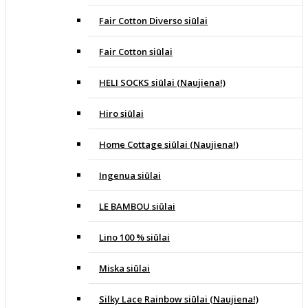
Fair Cotton Diverso siūlai
Fair Cotton siūlai
HELI SOCKS siūlai (Naujiena!)
Hiro siūlai
Home Cottage siūlai (Naujiena!)
Ingenua siūlai
LE BAMBOU siūlai
Lino 100 % siūlai
Miska siūlai
Silky Lace Rainbow siūlai (Naujiena!)