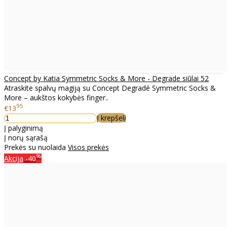
Concept by Katia Symmetric Socks & More - Degrade siūlai 52
Atraskite spalvų magiją su Concept Degradé Symmetric Socks &
More – aukštos kokybės finger..
95
€13
Į krepšelį
Į palyginimą
Į norų sąrašą
Prekės su nuolaida
Visos prekės
%
Akcija
-40