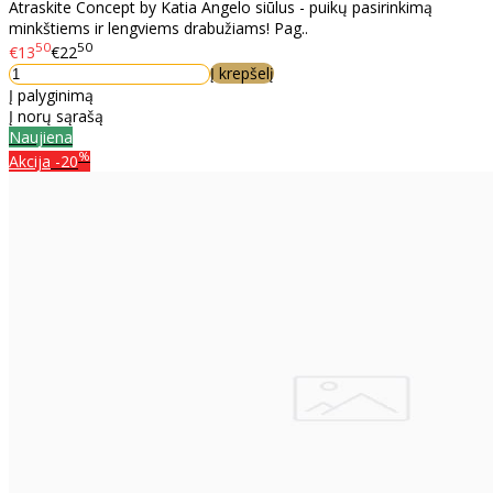
Atraskite Concept by Katia Angelo siūlus - puikų pasirinkimą
minkštiems ir lengviems drabužiams! Pag..
50
50
€13
€22
Į krepšelį
Į palyginimą
Į norų sąrašą
Naujiena
%
Akcija
-20