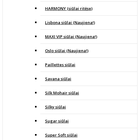
HARMONY (siūlai ritėse)
Lisbona siūlai (Naujiena!)
MAXI VIP siūlai (Naujiena!)
Oslo siūlai (Naujiena!)
Paillettes siūlai
Savana siūlai
Silk Mohair siūlai
Silky siūlai
Sugar siūlai
Super Soft siūlai