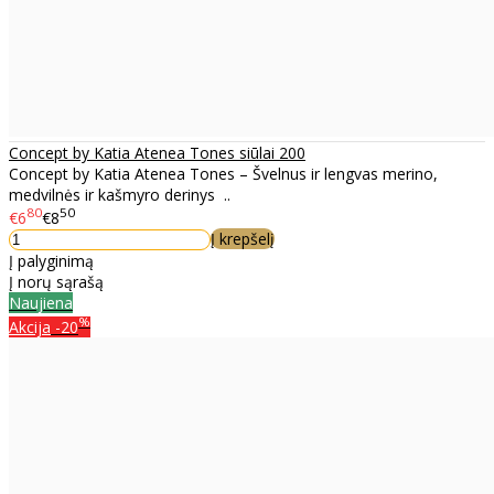
Concept by Katia Atenea Tones siūlai 200
Concept by Katia Atenea Tones – Švelnus ir lengvas merino,
medvilnės ir kašmyro derinys ..
80
50
€6
€8
Į krepšelį
Į palyginimą
Į norų sąrašą
Naujiena
%
Akcija
-20