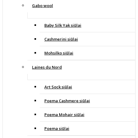
Gabo wool
Baby Silk Yak siūlai
Cashmerini siūlai
Mohsilko siūlai
Laines du Nord
Art Sock siūlai
Poema Cashmere siūlai
Poema Mohair siūlai
Poema siūlai