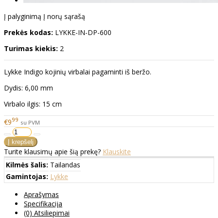
Į palyginimą
Į norų sąrašą
Prekės kodas:
LYKKE-IN-DP-600
Turimas kiekis:
2
Lykke Indigo kojinių virbalai pagaminti iš beržo.
Dydis: 6,00 mm
Virbalo ilgis: 15 cm
99
€9
su PVM
Turite klausimų apie šią prekę?
Klauskite
Kilmės šalis:
Tailandas
Gamintojas:
Lykke
Aprašymas
Specifikacija
(0) Atsiliepimai