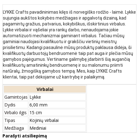
LYKKE Crafts pavadininimas kilęs iš norvegiško rodžio - laimė. Lykke
sujungia aukštos kokybės medžiagas ir apgalvotą dizainą, kad
pagamintų gražius, patvarius, kokybiškus, išskirtinius virbalus.
Lykke virbalai ir vąšeliai yra rankų darbo, nenaudojama jokie
automatizuoti mechanizmai gaminant virbalus. Tačiau mūsų
gaminiai naudojasi kvalifikuotu ir grakščiu vietinių meistrų
prisilietimu. Kadangi pasaulinė mūsų produktų paklausa didėja, ši
kvalifikuotų darbuotojų bendruomenė taip pat auga ir plečia mūsų
gamybos pajėgumus. Vertiname galimybę įdarbinti šią augančią
kvalifikuotų amatininkų bendruomenę ir su malonumu priimti
natūralų, žmogišką gamybos tempą. Mes, kaip LYKKE Crafts
klientai, taip pat dėkojame už kantrybę ir palaikymą.
Virbalai
Gamintojas
Lykke
Dydis
6,00 mm
Virbalo ilgis
15 cm
Tipas
Kojinių virbalai
Medžiaga
Mediniai
Parašyti atsiliepimą