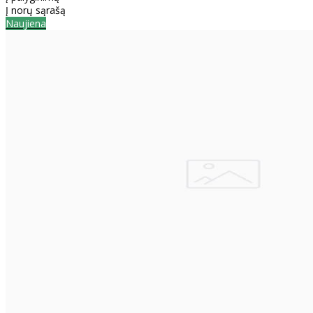
Į norų sąrašą
Naujiena