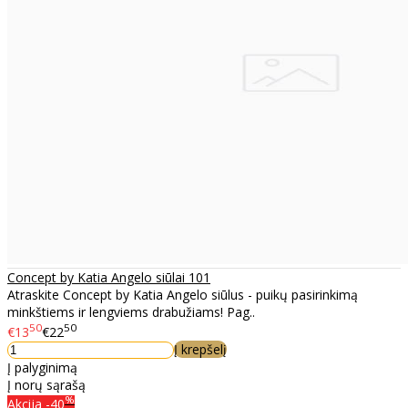
Concept by Katia Angelo siūlai 101
Atraskite Concept by Katia Angelo siūlus - puikų pasirinkimą
minkštiems ir lengviems drabužiams! Pag..
50
50
€13
€22
Į krepšelį
Į palyginimą
Į norų sąrašą
%
Akcija
-40