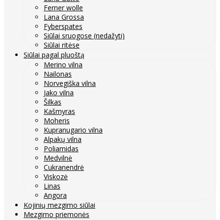
Ferner wolle
Lana Grossa
Fyberspates
Siūlai sruogose (nedažyti)
Siūlai ritėse
Siūlai pagal pluoštą
Merino vilna
Nailonas
Norvegiška vilna
Jako vilna
Šilkas
Kašmyras
Moheris
Kupranugario vilna
Alpakų vilna
Poliamidas
Medvilnė
Cukranendrė
Viskozė
Linas
Angora
Kojinių mezgimo siūlai
Mezgimo priemonės