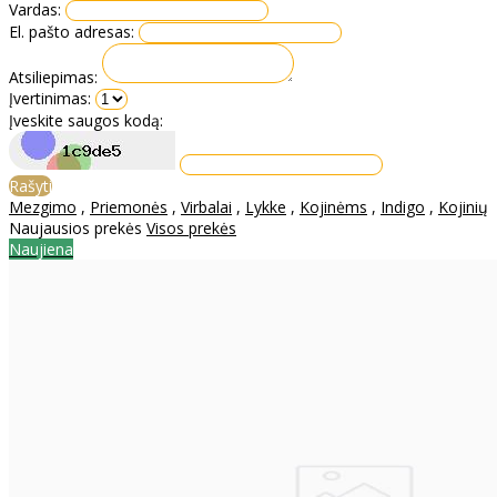
Vardas:
El. pašto adresas:
Atsiliepimas:
Įvertinimas:
Įveskite saugos kodą:
Rašyti
Mezgimo
,
Priemonės
,
Virbalai
,
Lykke
,
Kojinėms
,
Indigo
,
Kojinių
Naujausios prekės
Visos prekės
Naujiena