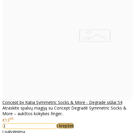
Concept by Katia Symmetric Socks & More - Degrade siūlai 54
Atraskite spalvų magiją su Concept Degradé Symmetric Socks &
More – aukštos kokybės finger..
95
€13
Į krepšelį
Į palyginimą