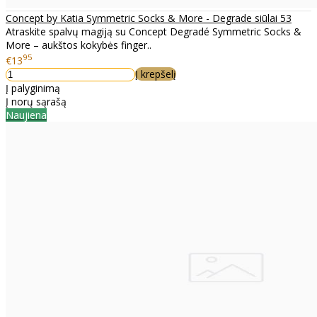
Concept by Katia Symmetric Socks & More - Degrade siūlai 53
Atraskite spalvų magiją su Concept Degradé Symmetric Socks &
More – aukštos kokybės finger..
95
€13
Į krepšelį
Į palyginimą
Į norų sąrašą
Naujiena