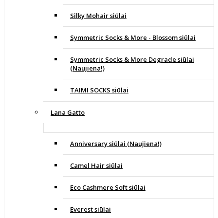
Silky Mohair siūlai
Symmetric Socks & More - Blossom siūlai
Symmetric Socks & More Degrade siūlai
(Naujiena!)
TAIMI SOCKS siūlai
Lana Gatto
Anniversary siūlai (Naujiena!)
Camel Hair siūlai
Eco Cashmere Soft siūlai
Everest siūlai