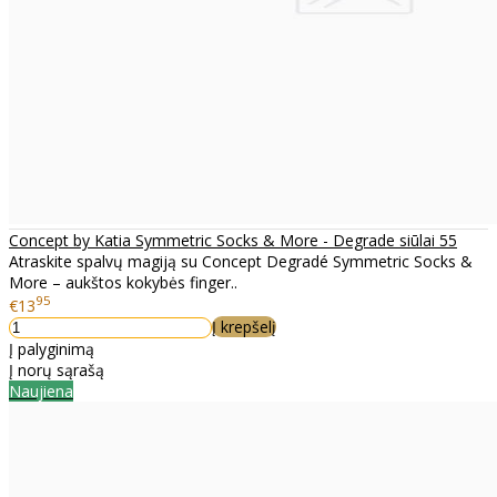
Concept by Katia Symmetric Socks & More - Degrade siūlai 55
Atraskite spalvų magiją su Concept Degradé Symmetric Socks &
More – aukštos kokybės finger..
95
€13
Į krepšelį
Į palyginimą
Į norų sąrašą
Naujiena