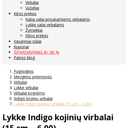
Virbalai
Vąšeliai
Kitos prekės
Katia valai prisukamiems virbalams
Lykke valai virbalams
Žymekliai
Kitos prekės
Vasariniai siūlai
Kuponai
IŠPARDAVIMAS iki -80 %
Patrės blog
Pagrindinis
Mezgimo priemonės
Virbalai
Lykke virbalai
Virbalai kojinėms
Indigo kojinių virbalai
Lykke Indigo kojinių virbalai (15 cm. - 6,00)
Lykke Indigo kojinių virbalai