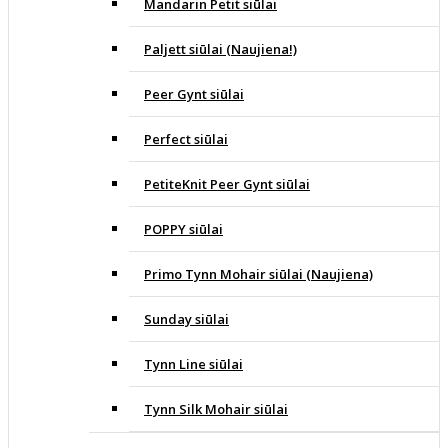
Mandarin Petit siūlai
Paljett siūlai (Naujiena!)
Peer Gynt siūlai
Perfect siūlai
PetiteKnit Peer Gynt siūlai
POPPY siūlai
Primo Tynn Mohair siūlai (Naujiena)
Sunday siūlai
Tynn Line siūlai
Tynn Silk Mohair siūlai