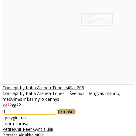
Concept by Katia Atenea Tones siūlai 203
Concept by Katia Atenea Tones – Švelnus ir lengvas merino,
medvilnės ir kašmyro derinys ..
80
50
€6
€8
Į krepšelį
Į palyginimą
Į norų sąrašą
PetiteKnit Peer Gynt siūlai
Borstet Alpakka siūlai