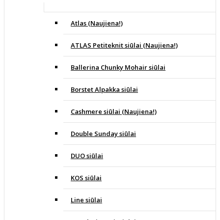
Atlas (Naujiena!)
ATLAS Petiteknit siūlai (Naujiena!)
Ballerina Chunky Mohair siūlai
Borstet Alpakka siūlai
Cashmere siūlai (Naujiena!)
Double Sunday siūlai
DUO siūlai
KOS siūlai
Line siūlai