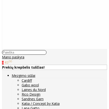
Mano paskyra
00
€0
0
Prekių krepšelis tuščias!
Mezgimo siūlai
Cardiff
Gabo wool
Laines du Nord
Rico Design
Sandnes Garn
Katia / Concept by Katia
Lana Gatto