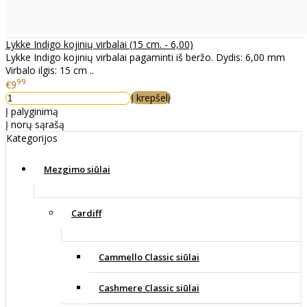
Lykke Indigo kojinių virbalai (15 cm. - 6,00)
Lykke Indigo kojinių virbalai pagaminti iš beržo. Dydis: 6,00 mm
Virbalo ilgis: 15 cm ..
99
€9
Į krepšelį
Į palyginimą
Į norų sąrašą
Kategorijos
Mezgimo siūlai
Cardiff
Cammello Classic siūlai
Cashmere Classic siūlai