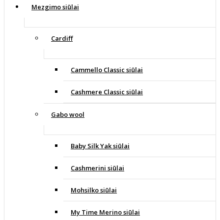
Mezgimo siūlai
Cardiff
Cammello Classic siūlai
Cashmere Classic siūlai
Gabo wool
Baby Silk Yak siūlai
Cashmerini siūlai
Mohsilko siūlai
My Time Merino siūlai