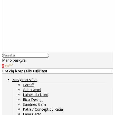
Mano paskyra
00
€0
0
Prekių krepšelis tuščias!
Mezgimo siūlai
Cardiff
Gabo wool
Laines du Nord
Rico Design
Sandnes Garn
Katia / Concept by Katia
Lana Gatto