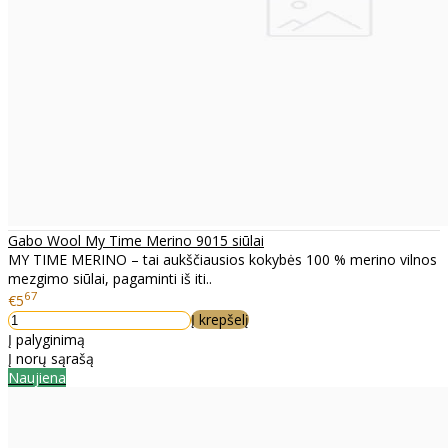
Gabo Wool My Time Merino 9015 siūlai
MY TIME MERINO – tai aukščiausios kokybės 100 % merino vilnos
mezgimo siūlai, pagaminti iš iti..
67
€5
Į krepšelį
Į palyginimą
Į norų sąrašą
Naujiena