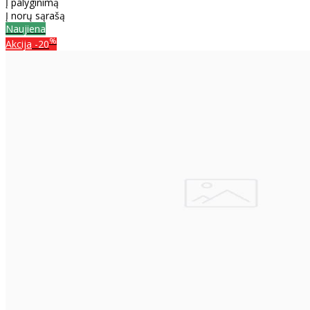
Į palyginimą
Į norų sąrašą
Naujiena
%
Akcija
-20