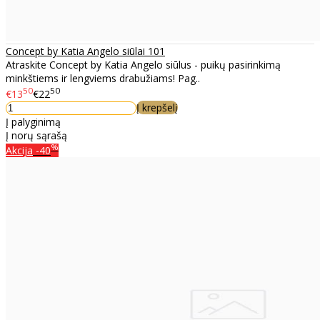
Concept by Katia Angelo siūlai 101
Atraskite Concept by Katia Angelo siūlus - puikų pasirinkimą
minkštiems ir lengviems drabužiams! Pag..
50
50
€13
€22
Į krepšelį
Į palyginimą
Į norų sąrašą
%
Akcija
-40