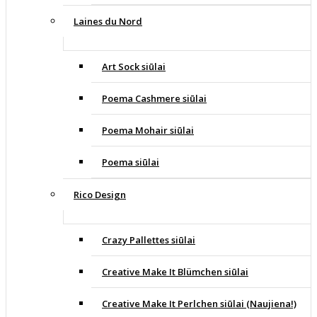
Laines du Nord
Art Sock siūlai
Poema Cashmere siūlai
Poema Mohair siūlai
Poema siūlai
Rico Design
Crazy Pallettes siūlai
Creative Make It Blümchen siūlai
Creative Make It Perlchen siūlai (Naujiena!)