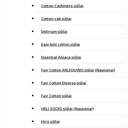
Cotton-Cashmere siūlai
Cotton-yak siūlai
Delirium siūlai
Easy knit cotton siūlai
Essential Alpaca siūlai
Fair Cotton ARLEQUINO siūlai (Naujiena!)
Fair Cotton Diverso siūlai
Fair Cotton siūlai
HELI SOCKS siūlai (Naujiena!)
Hiro siūlai