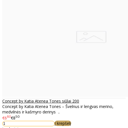
Concept by Katia Atenea Tones siūlai 200
Concept by Katia Atenea Tones – Švelnus ir lengvas merino,
medvilnės ir kašmyro derinys ..
80
50
€6
€8
Į krepšelį