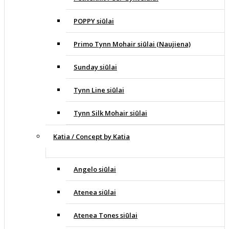
POPPY siūlai
Primo Tynn Mohair siūlai (Naujiena)
Sunday siūlai
Tynn Line siūlai
Tynn Silk Mohair siūlai
Katia / Concept by Katia
Angelo siūlai
Atenea siūlai
Atenea Tones siūlai