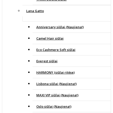
Lana Gatto
Anniversary siūlai (Naujiena!)
Camel Hair siūlai
Eco Cashmere Soft siūlai
Everest siūlai
HARMONY (siūlai ritėse)
Lisbona siūlai (Naujiena!)
MAXI VIP siūlai (Naujiena!)
Oslo siūlai (Naujiena!)