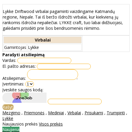
Lykke Driftwood virbalai pagaminti vaizdingame Katmandų
regione, Nepale. Tai iš beržo išdrožti virbalai, kur kiekvieną jų
rankomis išdrožia nepaliečiai. LYKKE craft, tuo labai didžiuojasi,
galėdami prisidėti prie šios bendruomenės rėmimo.
Virbalai
Gamintojas
Lykke
Parašyti atsiliepimą
Vardas:
El. pašto adresas:
Atsiliepimas:
Įvertinimas:
Įveskite saugos kodą:
Rašyti
Mezgimo
,
Priemonės
,
Mediniai
,
Virbalai
,
Prisukami
,
Trumpinti
,
Lykke
Naujausios prekės
Visos prekės
Naujiena