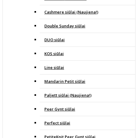
Cashmere siūlai (Naujiena!)
Double Sunday siūlai
DUO siūlai
KOS siūlai
Line siūlai
Mandarin Petit siūlai
Paljett siūlai (Naujiena!)
Peer Gynt siūlai
Perfect siūlai
PetiteKnit Peer Gynt siūlai