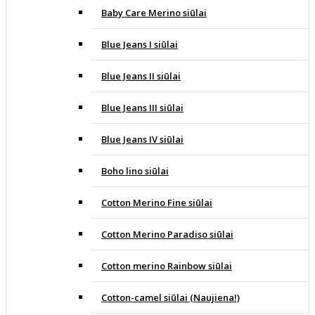
Baby Care Merino siūlai
Blue Jeans I siūlai
Blue Jeans II siūlai
Blue Jeans III siūlai
Blue Jeans IV siūlai
Boho lino siūlai
Cotton Merino Fine siūlai
Cotton Merino Paradiso siūlai
Cotton merino Rainbow siūlai
Cotton-camel siūlai (Naujiena!)