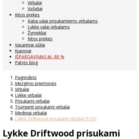
Virbalai
Vąšeliai
Kitos prekės
Katia valai prisukamiems virbalams
Lykke valai virbalams
Žymekliai
Kitos prekės
Vasariniai siūlai
Kuponai
IŠPARDAVIMAS iki -80 %
Patrės blog
Pagrindinis
Mezgimo priemonės
Virbalai
Lykke virbalai
Prisukami virbalai
Trumpinti prisukami virbalai
Mediniai virbalai
Lykke Driftwood prisukami virbalai (5,50)
Lykke Driftwood prisukami