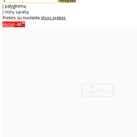
Į palyginimą
Į norų sąrašą
Prekės su nuolaida
Visos prekės
%
Akcija
-40