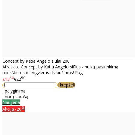
Concept by Katia Angelo siūlai 200
Atraskite Concept by Katia Angelo siūlus - puikų pasirinkimą
minkštiems ir lengviems drabužiams! Pag..
50
50
€13
€22
Į krepšelį
Į palyginimą
Į norų sąrašą
Naujiena
%
Akcija
-20