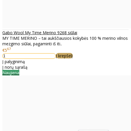
Gabo Wool My Time Merino 9268 siūlai
MY TIME MERINO – tai aukščiausios kokybės 100 % merino vilnos
mezgimo siūlai, pagaminti iš iti..
67
€5
Į krepšelį
Į palyginimą
Į norų sąrašą
Naujiena