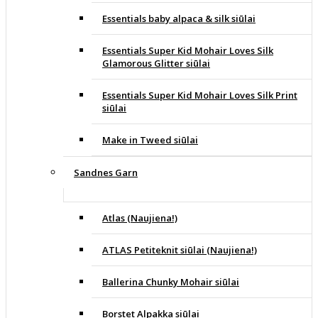
Essentials baby alpaca & silk siūlai
Essentials Super Kid Mohair Loves Silk
Glamorous Glitter siūlai
Essentials Super Kid Mohair Loves Silk Print
siūlai
Make in Tweed siūlai
Sandnes Garn
Atlas (Naujiena!)
ATLAS Petiteknit siūlai (Naujiena!)
Ballerina Chunky Mohair siūlai
Borstet Alpakka siūlai