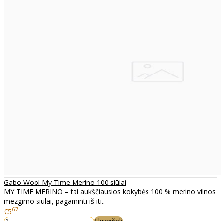
Gabo Wool My Time Merino 100 siūlai
MY TIME MERINO – tai aukščiausios kokybės 100 % merino vilnos
mezgimo siūlai, pagaminti iš iti..
67
€5
Į krepšelį