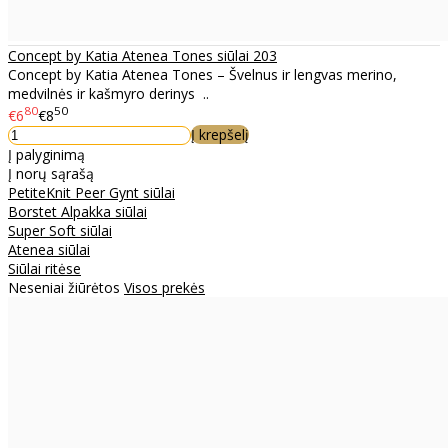
Concept by Katia Atenea Tones siūlai 203
Concept by Katia Atenea Tones – Švelnus ir lengvas merino,
medvilnės ir kašmyro derinys ..
80
50
€6
€8
Į krepšelį
Į palyginimą
Į norų sąrašą
PetiteKnit Peer Gynt siūlai
Borstet Alpakka siūlai
Super Soft siūlai
Atenea siūlai
Siūlai ritėse
Neseniai žiūrėtos
Visos prekės