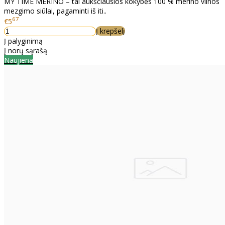
MY TIME MERINO – tai aukščiausios kokybės 100 % merino vilnos
mezgimo siūlai, pagaminti iš iti..
67
€5
Į krepšelį
Į palyginimą
Į norų sąrašą
Naujiena