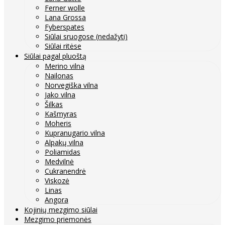
Ferner wolle
Lana Grossa
Fyberspates
Siūlai sruogose (nedažyti)
Siūlai ritėse
Siūlai pagal pluoštą
Merino vilna
Nailonas
Norvegiška vilna
Jako vilna
Šilkas
Kašmyras
Moheris
Kupranugario vilna
Alpakų vilna
Poliamidas
Medvilnė
Cukranendrė
Viskozė
Linas
Angora
Kojinių mezgimo siūlai
Mezgimo priemonės