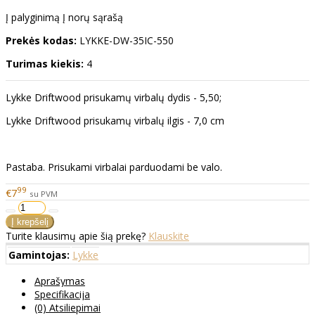
Į palyginimą
Į norų sąrašą
Prekės kodas:
LYKKE-DW-35IC-550
Turimas kiekis:
4
Lykke Driftwood prisukamų virbalų dydis - 5,50;
Lykke Driftwood prisukamų virbalų ilgis - 7,0 cm
Pastaba. Prisukami virbalai parduodami be valo.
99
€7
su PVM
Turite klausimų apie šią prekę?
Klauskite
Gamintojas:
Lykke
Aprašymas
Specifikacija
(0) Atsiliepimai