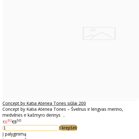
Concept by Katia Atenea Tones siūlai 200
Concept by Katia Atenea Tones – Švelnus ir lengvas merino,
medvilnės ir kašmyro derinys ..
80
50
€6
€8
Į krepšelį
Į palyginimą