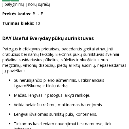
Į palyginimą
Į norų sąrašą
Prekės kodas:
BLUE
Turimas kiekis:
10
DAY Useful Everyday pūkų surinktuvas
Patogus ir efektyvus prietaisas, padedantis greitai atnaujinti
drabužius bei namų tekstilę. Elektrinis pūkų surinktuvas švelniai
pašalina susidariusius pūkelius, siūlelius ir pluoštelius nuo
megztinių, vilnonių drabužių, pledų ar kitų audinių, nepažeisdamas
jų paviršiaus.
Su nerūdijančio plieno ašmenimis, užtikrinančiais
ilgaamžiškumą ir tikslų darbą.
Mažas, lengvas ir patogus laikyti rankoje.
Veikia belaidžiu režimu, maitinamas baterijomis.
Lengvai išvalomas surinktų pūkų konteineris.
Tinkamas kasdieniam naudojimui tiek namuose, tiek