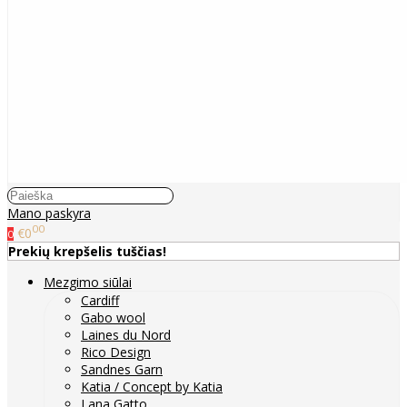
Mano paskyra
00
€0
0
Prekių krepšelis tuščias!
Mezgimo siūlai
Cardiff
Gabo wool
Laines du Nord
Rico Design
Sandnes Garn
Katia / Concept by Katia
Lana Gatto