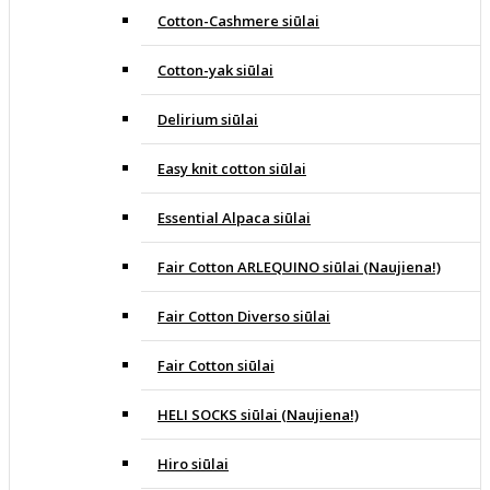
Cotton-Cashmere siūlai
Cotton-yak siūlai
Delirium siūlai
Easy knit cotton siūlai
Essential Alpaca siūlai
Fair Cotton ARLEQUINO siūlai (Naujiena!)
Fair Cotton Diverso siūlai
Fair Cotton siūlai
HELI SOCKS siūlai (Naujiena!)
Hiro siūlai