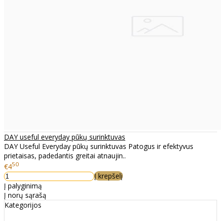
DAY useful everyday pūkų surinktuvas
DAY Useful Everyday pūkų surinktuvas Patogus ir efektyvus
prietaisas, padedantis greitai atnaujin..
50
€4
Į krepšelį
Į palyginimą
Į norų sąrašą
Kategorijos