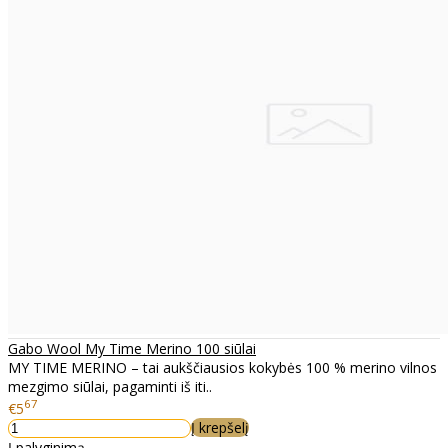
Gabo Wool My Time Merino 100 siūlai
MY TIME MERINO – tai aukščiausios kokybės 100 % merino vilnos
mezgimo siūlai, pagaminti iš iti..
67
€5
Į krepšelį
Į palyginimą