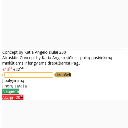
Concept by Katia Angelo siūlai 200
Atraskite Concept by Katia Angelo siūlus - puikų pasirinkimą
minkštiems ir lengviems drabužiams! Pag..
50
50
€13
€22
Į krepšelį
Į palyginimą
Į norų sąrašą
Naujiena
%
Akcija
-20