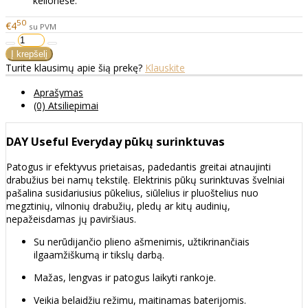
kelionėse.
50
€4
su PVM
Turite klausimų apie šią prekę?
Klauskite
Aprašymas
(0) Atsiliepimai
DAY Useful Everyday pūkų surinktuvas
Patogus ir efektyvus prietaisas, padedantis greitai atnaujinti
drabužius bei namų tekstilę. Elektrinis pūkų surinktuvas švelniai
pašalina susidariusius pūkelius, siūlelius ir pluoštelius nuo
megztinių, vilnonių drabužių, pledų ar kitų audinių,
nepažeisdamas jų paviršiaus.
Su nerūdijančio plieno ašmenimis, užtikrinančiais
ilgaamžiškumą ir tikslų darbą.
Mažas, lengvas ir patogus laikyti rankoje.
Veikia belaidžiu režimu, maitinamas baterijomis.