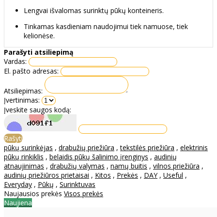
Lengvai išvalomas surinktų pūkų konteineris.
Tinkamas kasdieniam naudojimui tiek namuose, tiek
kelionėse.
Parašyti atsiliepimą
Vardas:
El. pašto adresas:
Atsiliepimas:
Įvertinimas:
Įveskite saugos kodą:
Rašyti
pūkų surinkėjas
,
drabužių priežiūra
,
tekstilės priežiūra
,
elektrinis
pūkų rinkiklis
,
belaidis pūkų šalinimo įrenginys
,
audinių
atnaujinimas
,
drabužių valymas
,
namų buitis
,
vilnos priežiūra
,
audinių priežiūros prietaisai
,
Kitos
,
Prekės
,
DAY
,
Useful
,
Everyday
,
Pūkų
,
Surinktuvas
Naujausios prekės
Visos prekės
Naujiena