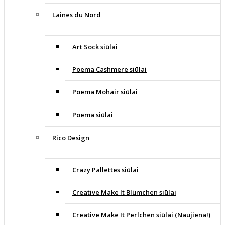
Laines du Nord
Art Sock siūlai
Poema Cashmere siūlai
Poema Mohair siūlai
Poema siūlai
Rico Design
Crazy Pallettes siūlai
Creative Make It Blümchen siūlai
Creative Make It Perlchen siūlai (Naujiena!)