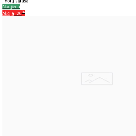
Į norų sąrašą
Naujiena
%
Akcija
-20