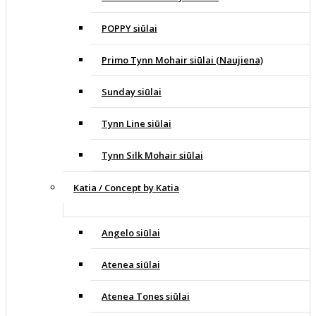
POPPY siūlai
Primo Tynn Mohair siūlai (Naujiena)
Sunday siūlai
Tynn Line siūlai
Tynn Silk Mohair siūlai
Katia / Concept by Katia
Angelo siūlai
Atenea siūlai
Atenea Tones siūlai