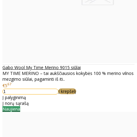
Gabo Wool My Time Merino 9015 siūlai
MY TIME MERINO – tai aukščiausios kokybės 100 % merino vilnos
mezgimo siūlai, pagaminti iš iti..
67
€5
Į krepšelį
Į palyginimą
Į norų sąrašą
Naujiena