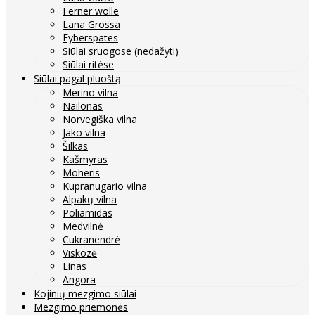
Ferner wolle
Lana Grossa
Fyberspates
Siūlai sruogose (nedažyti)
Siūlai ritėse
Siūlai pagal pluoštą
Merino vilna
Nailonas
Norvegiška vilna
Jako vilna
Šilkas
Kašmyras
Moheris
Kupranugario vilna
Alpakų vilna
Poliamidas
Medvilnė
Cukranendrė
Viskozė
Linas
Angora
Kojinių mezgimo siūlai
Mezgimo priemonės