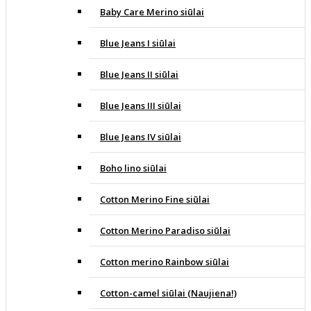
Baby Care Merino siūlai
Blue Jeans I siūlai
Blue Jeans II siūlai
Blue Jeans III siūlai
Blue Jeans IV siūlai
Boho lino siūlai
Cotton Merino Fine siūlai
Cotton Merino Paradiso siūlai
Cotton merino Rainbow siūlai
Cotton-camel siūlai (Naujiena!)