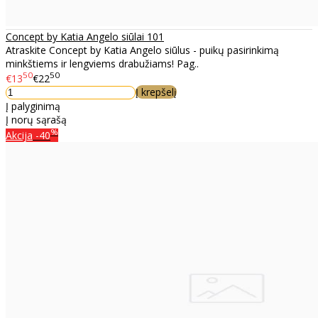
Concept by Katia Angelo siūlai 101
Atraskite Concept by Katia Angelo siūlus - puikų pasirinkimą
minkštiems ir lengviems drabužiams! Pag..
50
50
€13
€22
Į krepšelį
Į palyginimą
Į norų sąrašą
%
Akcija
-40