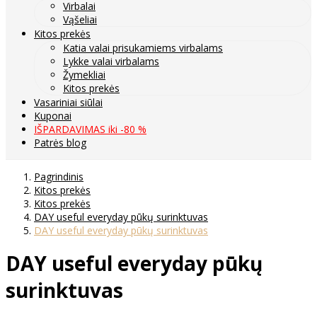
Virbalai
Vąšeliai
Kitos prekės
Katia valai prisukamiems virbalams
Lykke valai virbalams
Žymekliai
Kitos prekės
Vasariniai siūlai
Kuponai
IŠPARDAVIMAS iki -80 %
Patrės blog
Pagrindinis
Kitos prekės
Kitos prekės
DAY useful everyday pūkų surinktuvas
DAY useful everyday pūkų surinktuvas
DAY useful everyday pūkų
surinktuvas