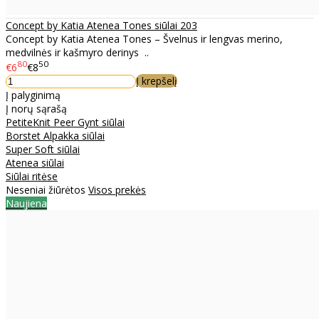
Concept by Katia Atenea Tones siūlai 203
Concept by Katia Atenea Tones – Švelnus ir lengvas merino,
medvilnės ir kašmyro derinys ..
80
50
€6
€8
Į krepšelį
Į palyginimą
Į norų sąrašą
PetiteKnit Peer Gynt siūlai
Borstet Alpakka siūlai
Super Soft siūlai
Atenea siūlai
Siūlai ritėse
Neseniai žiūrėtos
Visos prekės
Naujiena