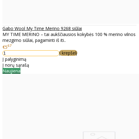
Gabo Wool My Time Merino 9268 siūlai
MY TIME MERINO – tai aukščiausios kokybės 100 % merino vilnos
mezgimo siūlai, pagaminti iš iti..
67
€5
Į krepšelį
Į palyginimą
Į norų sąrašą
Naujiena