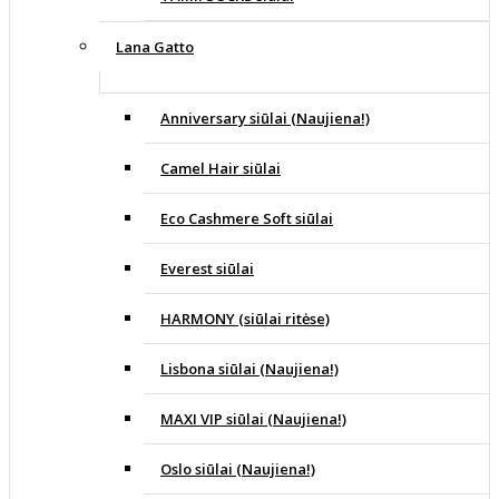
Lana Gatto
Anniversary siūlai (Naujiena!)
Camel Hair siūlai
Eco Cashmere Soft siūlai
Everest siūlai
HARMONY (siūlai ritėse)
Lisbona siūlai (Naujiena!)
MAXI VIP siūlai (Naujiena!)
Oslo siūlai (Naujiena!)