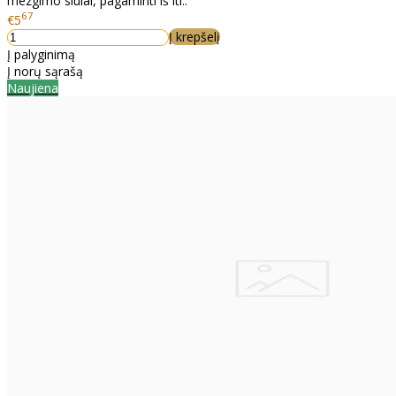
mezgimo siūlai, pagaminti iš iti..
67
€5
Į krepšelį
Į palyginimą
Į norų sąrašą
Naujiena