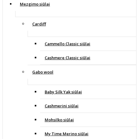
Mezgimo siūlai
Cardiff
Cammello Classic siūlai
Cashmere Classic siūlai
Gabo wool
Baby Silk Yak siūlai
Cashmerini siūlai
Mohsilko siūlai
My Time Merino siūlai