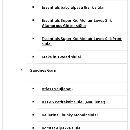
Essentials baby alpaca & silk siūlai
Essentials Super Kid Mohair Loves Silk
Glamorous Glitter siūlai
Essentials Super Kid Mohair Loves Silk Print
siūlai
Make in Tweed siūlai
Sandnes Garn
Atlas (Naujiena!)
ATLAS Petiteknit siūlai (Naujiena!)
Ballerina Chunky Mohair siūlai
Borstet Alpakka siūlai